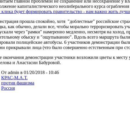
читаем главной проблемой не сохранение или несохранение у вла
олжение капиталистического неолиберального курса ограбления
я клика будет формировать правительство - нам важно жить луч
нстрация прошла спокойно, хотя "доблестные" российские стра
дка, как обычно, делали все, чтобы морально терроризировать уч
ускали через "рамки" намеренно медленно, несмотря на холод, 
ительному обыску и "ощупыванию". Вдоль всего маршрута были
ировали полицейские автобусы. 6 участников демонстрации были
они прикрывали лица (что было совершенно естственным при сто
е окончания демонстрации участники возложили цветы к месту 
елова и Анастасии Бабуровой.
От admin в 01/20/2018 - 10:46
КРАС-М.А.Т.
против фашизма
Россия