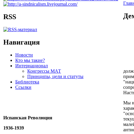
Глав
Де
RSS
Навигация
Новости
Кто мы такие?
Интернационал
Конгрессы МАТ
долж
Принципы, цели и статуты
прим
Библиотека
"нац
Ссылки
сопр
Наст
Мы н
хара
"осн
Испанская Революция
теку
мале
1936-1939
анти