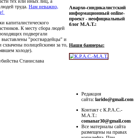
сти тех или иных лиц, а
 людей труда.
Нам неважно,
Анархо-синдикалистский
ше!
информационный online-
проект - неофициальный
жи капиталистического
блог М.А.Т.:
астников. К месту сбора людей
проходящих подвергали
 выставлены "росгвардейцы" и
 схвачены полицейскими за то,
Наши баннеры:
явшем холоде).
убийства Станислава
Редакция
сайта:
larido@gmail.com
Контакт с К.Р.А.С.-
М.А.Т.:
comanar30@gmail.com
Все материалы сайта
размещены на правах
копилефта. При