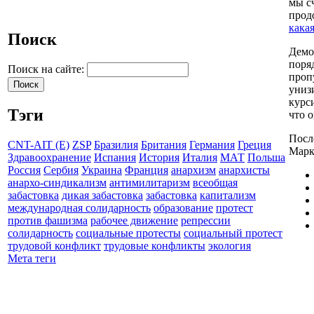
мы с
прод
кака
Поиск
Демо
поря
Поиск на сайте:
проп
униз
курс
Тэги
что 
Посл
CNT-AIT (E)
ZSP
Бразилия
Британия
Германия
Греция
Марк
Здравоохранение
Испания
История
Италия
МАТ
Польша
Россия
Сербия
Украина
Франция
анархизм
анархисты
анархо-синдикализм
антимилитаризм
всеобщая
забастовка
дикая забастовка
забастовка
капитализм
международная солидарность
образование
протест
против фашизма
рабочее движение
репрессии
солидарность
социальные протесты
социальный протест
трудовой конфликт
трудовые конфликты
экология
Мета теги