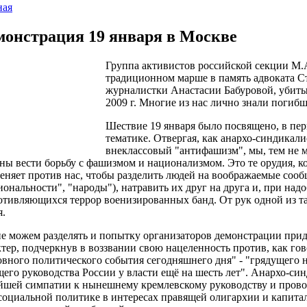
ная
монстрация 19 января в Москве
Группа активистов российской секции М.А
традиционном марше в память адвоката С
журналистки Анастасии Бабуровой, убиты
2009 г. Многие из нас лично знали погибш
Шествие 19 января было посвящено, в пе
тематике. Отвергая, как анархо-синдикал
внеклассовый "антифашизм", мы, тем не м
ны вести борьбу с фашизмом и национализмом. Это те орудия, к
еняет против нас, чтобы разделить людей на воображаемые сооб
иональности", "народы"), натравить их друг на друга и, при над
отивляющихся террор военизированных банд. От рук одной из т
я.
е можем разделять и попытку организаторов демонстрации при
ктер, подчеркнув в воззвании свою нацеленность против, как гов
овного политического события сегодняшнего дня" - "
грядущего 
щего руководства России у власти ещё на шесть лет". Анархо-с
йшей симпатии к нынешнему кремлевскому руководству и пров
социальной политике в интересах правящей олигархии и капита