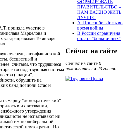
ФОРМИРОВАТЬ
ПРАВИТЕЛЬСТВО –
НАМ ВАЖНО ЖИТЬ
ЛУЧШЕ!
А. Понсонби. Ложь во
.Т. приняла участие в
время войны
танислава Маркелова и
В России ограничена
х ультраправыми 19 января
оплата "больничных"
их.
Сейчас на сайте
рвую очередь, антифашистской
исты, бесцветный и
Сейчас на сайте
0
енее, считаем, что трудящиеся
пользователя
и
23 гостя
.
оторые господствующая система
щества ("нации",
обности, обрушить на
аких банд погибли Стас и
дать маршу "демократический"
орилось в их воззвании,
неизбежного утверждения
индикалисты не испытывают ни
одимой им неолиберальной
листической плутократии. Но