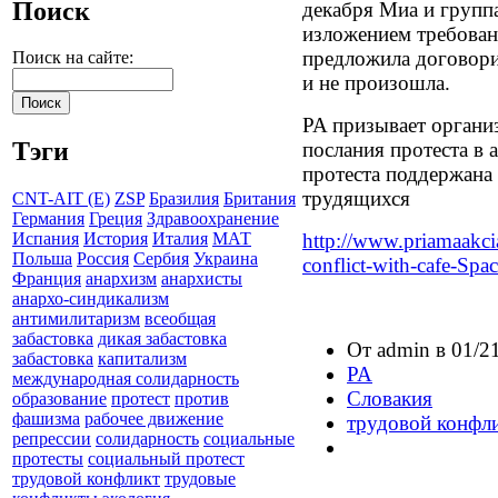
Поиск
декабря Миа и группа
изложением требован
предложила договорит
Поиск на сайте:
и не произошла.
PA призывает органи
Тэги
послания протеста в 
протеста поддержана
трудящихся
CNT-AIT (E)
ZSP
Бразилия
Британия
Германия
Греция
Здравоохранение
http://www.priamaakcia
Испания
История
Италия
МАТ
Польша
Россия
Сербия
Украина
conflict-with-cafe-Spa
Франция
анархизм
анархисты
анархо-синдикализм
антимилитаризм
всеобщая
забастовка
дикая забастовка
От admin в 01/21
забастовка
капитализм
PA
международная солидарность
Словакия
образование
протест
против
фашизма
рабочее движение
трудовой конфл
репрессии
солидарность
социальные
протесты
социальный протест
трудовой конфликт
трудовые