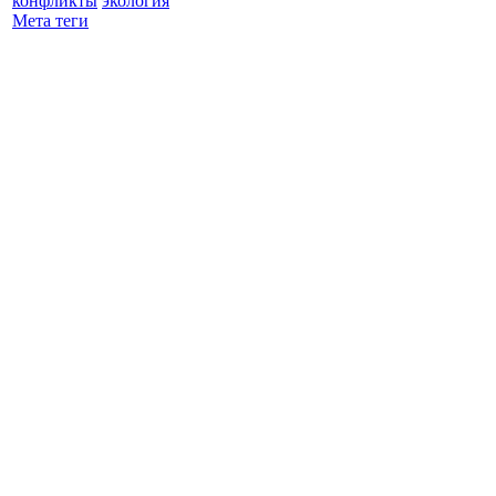
конфликты
экология
Мета теги