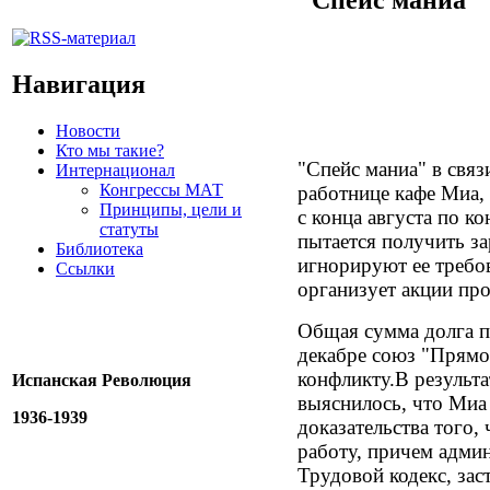
Навигация
Новости
Кто мы такие?
"Спейс маниа" в свя
Интернационал
Конгрессы МАТ
работнице кафе Миа, 
Принципы, цели и
с конца августа по ко
статуты
пытается получить за
Библиотека
игнорируют ее требо
Ссылки
организует акции про
Общая сумма долга по
декабре союз "Прямо
конфликту.В результ
Испанская Революция
выяснилось, что Миа 
1936-1939
доказательства того,
работу, причем адми
Трудовой кодекс, зас