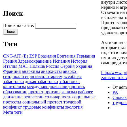
внутри лист
нервно и агр
Поиск
Отвечать на 
выплачены за
Протестующи
Поиск на сайте:
продолжаться
удовлетвори
Активисты св
Тэги
которые стал
их, что в на
CNT-AIT (E)
ZSP
Бразилия
Британия
Германия
им и их детя
Греция
Здравоохранение
Испания
История
сами родител
Италия
МАТ
Польша
Россия
Сербия
Украина
Франция
анархизм
анархисты
анархо-
http://www.pr
синдикализм
антимилитаризм
всеобщая
zamrznutu-kavi
забастовка
дикая забастовка
забастовка
капитализм
международная солидарность
От admi
образование
протест
против фашизма
рабочее
PA
движение
репрессии
солидарность
социальные
Словак
протесты
социальный протест
трудовой
трудов
конфликт
трудовые конфликты
экология
Мета теги