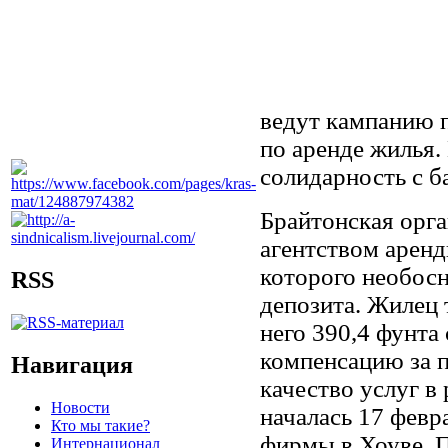
ведут кампанию 
по аренде жилья
солидарность с 
Брайтонская орга
агентством аренд
которого необос
RSS
депозита. Жилец 
него 390,4 фунта
компенсацию за 
Навигация
качество услуг в
Новости
началась 17 февр
Кто мы такие?
фирмы в Хоуве. 
Интернационал