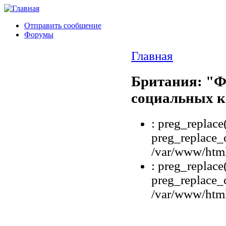
Отправить сообщение
Форумы
Главная
Британия: "Ф
социальных 
: preg_replace(
preg_replace_c
/var/www/html
: preg_replace(
preg_replace_c
/var/www/html