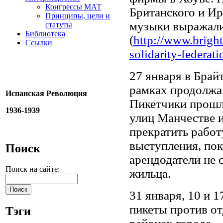
Конгрессы МАТ
Британского и Ир
Принципы, цели и
музыки выражали
статуты
Библиотека
(
http://www.bright
Ссылки
solidarity-federatio
27 января в Брай
рамках продолж
Испанская Революция
Пикетчики прошл
1936-1939
улиц Манчестве и
прекратить работ
выступления, по
Поиск
арендодатели не 
Поиск на сайте:
жильца.
31 января, 10 и 
пикеты против от
Тэги