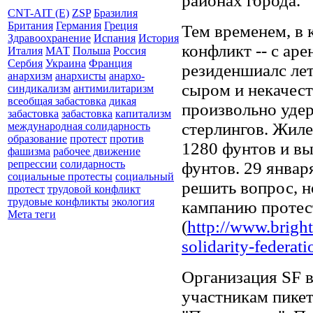
районах города.
CNT-AIT (E)
ZSP
Бразилия
Британия
Германия
Греция
Тем временем, в 
Здравоохранение
Испания
История
конфликт -- с ар
Италия
МАТ
Польша
Россия
Сербия
Украина
Франция
резиденшиалс ле
анархизм
анархисты
анархо-
сыром и некачес
синдикализм
антимилитаризм
всеобщая забастовка
дикая
произвольно удер
забастовка
забастовка
капитализм
стерлингов. Жиле
международная солидарность
образование
протест
против
1280 фунтов и вы
фашизма
рабочее движение
репрессии
солидарность
фунтов. 29 январ
социальные протесты
социальный
решить вопрос, н
протест
трудовой конфликт
трудовые конфликты
экология
кампанию протес
Мета теги
(
http://www.bright
solidarity-federatio
Организация SF 
участникам пике