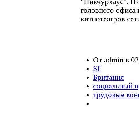
"Пикчурхаус". Пи
головного офиса 
китнотеатров сет
От admin в 02
SF
Британия
социальный п
трудовые ко