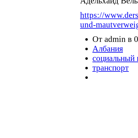
Адельхайд Вёл
https://www.der
und-mautverweig
От admin в 0
Албания
социальный 
транспорт