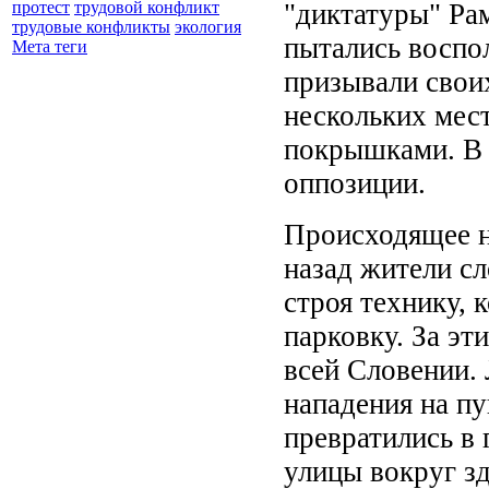
"диктатуры" Ра
протест
трудовой конфликт
трудовые конфликты
экология
пытались воспо
Мета теги
призывали свои
нескольких мес
покрышками. В 
оппозиции.
Происходящее н
назад жители с
строя технику, 
парковку. За эт
всей Словении.
нападения на пу
превратились в 
улицы вокруг з