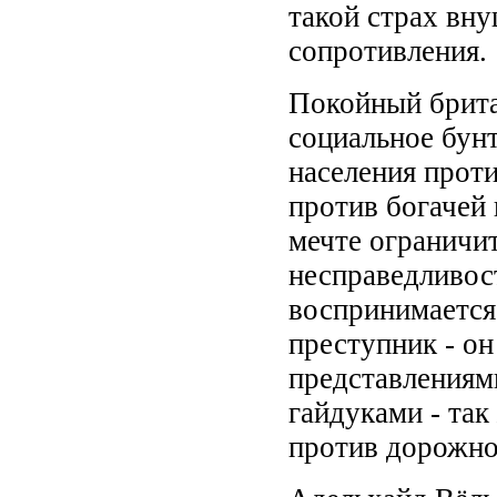
такой страх вн
сопротивления.
Покойный брита
социальное бунт
населения проти
против богачей 
мечте ограничи
несправедливос
воспринимается
преступник - он
представлениями
гайдуками - так
против дорож