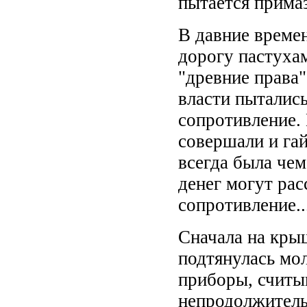
пытается примаз
В давние времен
дорогу пастухам
"древние права"
власти пытались
сопротивление.
совершали и гай
всегда была че
денег могут рас
сопротивление..
Сначала на кры
подтянулась мо
приборы, считы
непродолжитель