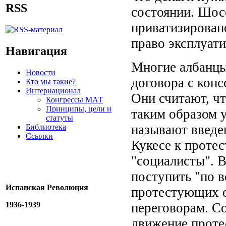
RSS
состоянии. Шосс
приватизировано
право эксплуат
Навигация
Многие албанцы
Новости
договора с кон
Кто мы такие?
Интернационал
Они считают, ч
Конгрессы МАТ
Принципы, цели и
таким образом 
статуты
называют введе
Библиотека
Ссылки
Кукесе к проте
"социалисты". В
поступить "по 
Испанская Революция
протестующих о
1936-1939
переговорам. Со
движение проте