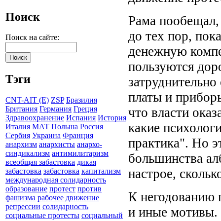
Поиск
Рама пообещал, 
до тех пор, пок
Поиск на сайте:
денежную компе
пользуются дор
Тэги
затруднительно 
платы и прибор
CNT-AIT (E)
ZSP
Бразилия
Британия
Германия
Греция
что власти оказ
Здравоохранение
Испания
История
какие психолог
Италия
МАТ
Польша
Россия
Сербия
Украина
Франция
практика". Но э
анархизм
анархисты
анархо-
синдикализм
антимилитаризм
большинства ал
всеобщая забастовка
дикая
настрое, скольк
забастовка
забастовка
капитализм
международная солидарность
образование
протест
против
К негодованию
фашизма
рабочее движение
репрессии
солидарность
и иные мотивы.
социальные протесты
социальный