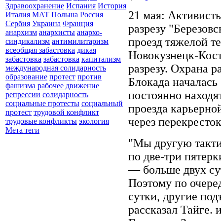
Здравоохранение
Испания
История
21 мая: Активист
Италия
МАТ
Польша
Россия
Сербия
Украина
Франция
разрезу "Березовс
анархизм
анархисты
анархо-
проезд тяжелой т
синдикализм
антимилитаризм
всеобщая забастовка
дикая
Новокузнецк-Кост
забастовка
забастовка
капитализм
разрезу. Охрана р
международная солидарность
образование
протест
против
Блокада началась 
фашизма
рабочее движение
постоянно находят
репрессии
солидарность
социальные протесты
социальный
проезда карьерно
протест
трудовой конфликт
через перекресток
трудовые конфликты
экология
Мета теги
"Мы другую такти
по две-три пятерк
— больше двух сут
Поэтому по очере
сутки, другие под
рассказал Тайге.