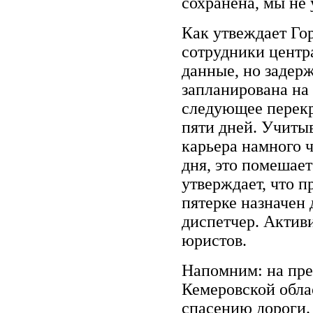
сохранена, мы не
Как утвеждает Го
сотрудники центр
данные, но задер
запланирована на 
следующее перекр
пяти дней. Учиты
карьера намного ч
дня, это помешает
утверждает, что п
пятерке назначен 
диспетчер. Актив
юристов.
Напомним: на пре
Кемеровской обла
спасению дороги.