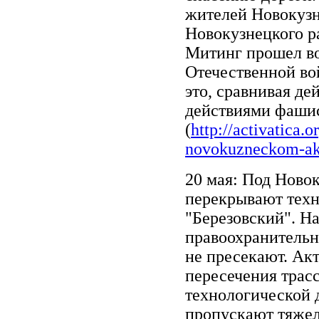
жителей Новокузн
Новокузнецкого 
Митинг прошел в
Отечественной во
это, сравнивая де
действиями фашис
(
http://activatica.o
novokuzneckom-akt
20 мая: Под Ново
перекрывают техн
"Березовский". На
правоохранительн
не пресекают. Акт
пересечения трас
технологической д
пропускают тяжел