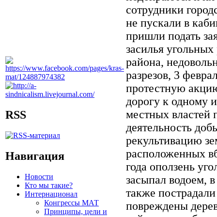
сотрудники город
не пускали в каби
пришли подать за
засилья угольных
района, недоволь
разрезов, 3 февр
протестную акцию
дорогу к одному и
местных властей 
RSS
деятельность доб
рекультивацию зем
расположенных вб
Навигация
года оползень уг
Новости
засыпал водоем, 
Кто мы такие?
также пострадали
Интернационал
Конгрессы МАТ
повреждены дерев
Принципы, цели и