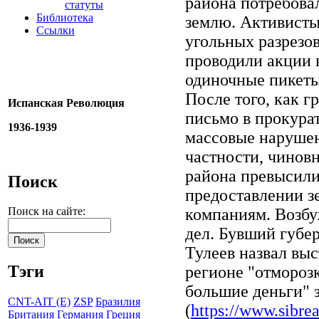
района потребова
статуты
Библиотека
землю. Активисты
Ссылки
угольных разрезо
проводили акции 
одиночные пикеты
После того, как 
Испанская Революция
письмо в прокурат
1936-1939
массовые нарушен
частности, чинов
района превысил
Поиск
предоставлении з
компаниям. Возб
Поиск на сайте:
дел. Бувший губе
Тулеев назвал вы
Тэги
регионе "отморозк
большие деньги" 
CNT-AIT (E)
ZSP
Бразилия
(
https://www.sibre
Британия
Германия
Греция