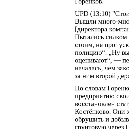
Горенков.
UPD (13:10) "Сто
Вышли много-мног
[директора компа
Пытались силком 
стоим, не пропуск
полицию“. „Ну вы
оценивают“, — пе
началась, чем зак
за ним второй де
По словам Горенк
предприятию свои
восстановлен ста
Костёнково. Они 
обрушить и добыв
грунтовую через 