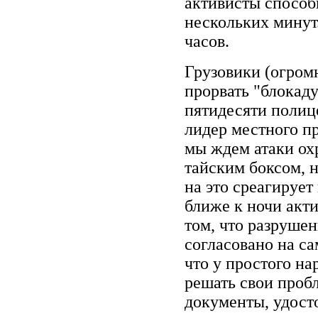
активисты способ
нескольких минут
часов.
Грузовики (огром
прорвать "блокаду
пятидесяти полиц
лидер местного п
мы ждем атаки охр
тайским боксом, н
на это среагирует
ближе к ночи акт
том, что разруше
согласовано на са
что у простого н
решать свои проб
документы, удост