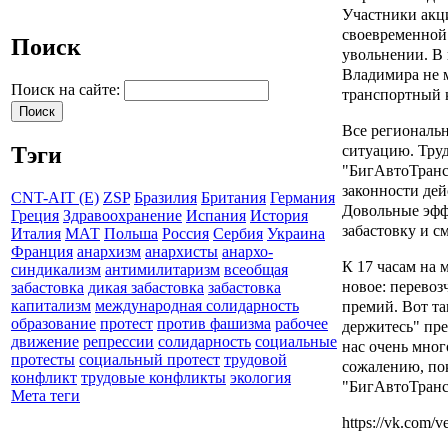
Участники акц
своевременной 
Поиск
увольнении. В
Владимира не м
Поиск на сайте:
транспортный 
Все региональ
ситуацию. Труд
Тэги
"БигАвтоТранс"
законности де
CNT-AIT (E)
ZSP
Бразилия
Британия
Германия
Довольные эфф
Греция
Здравоохранение
Испания
История
забастовку и с
Италия
МАТ
Польша
Россия
Сербия
Украина
Франция
анархизм
анархисты
анархо-
К 17 часам на 
синдикализм
антимилитаризм
всеобщая
новое: перевоз
забастовка
дикая забастовка
забастовка
премий. Вот та
капитализм
международная солидарность
образование
протест
против фашизма
рабочее
держитесь" пре
движение
репрессии
солидарность
социальные
нас очень мног
протесты
социальный протест
трудовой
сожалению, пок
конфликт
трудовые конфликты
экология
"БигАвтоТранс
Мета теги
https://vk.com/