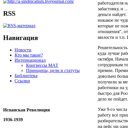
работодателя 
забастовку, и …
RSS
деньги найдет.
никакое не чуд
которые не пож
отношения", о
Навигация
милости и т.п. 
Решительность
Новости
куда лучше раб
Кто мы такие?
октября. Начал
Интернационал
сотрудникам то
Конгрессы МАТ
премии. Премия
Принципы, цели и статуты
Библиотека
довольно больш
Ссылки
получили за ме
работники на 
быстро для Рос
дело не пойдет.
Уже 9-го числа
Испанская Революция
работу все при
1936-1939
разбирательств
на рейс ни одно