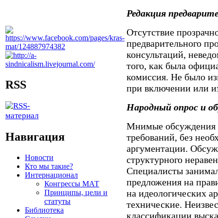
Редакция предварит
Отсутствие прозрачн
предварительного про
консультаций, неведо
того, как была офици
комиссия. Не было из
RSS
при включении или и
Народный опрос и о
Мнимые обсуждения п
Навигация
требований, без нео
аргументации. Обсуж
Новости
структурного нераве
Кто мы такие?
Специалисты занимал
Интернационал
предложения на прав
Конгрессы МАТ
на идеологических а
Принципы, цели и
статуты
технические. Неизве
Библиотека
классификации выска