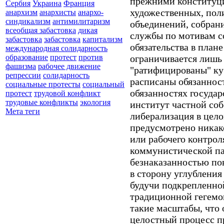
прежними конституци
Сербия
Украина
Франция
художественных, пол
анархизм
анархисты
анархо-
синдикализм
антимилитаризм
объединений, собрани
всеобщая забастовка
дикая
службы по мотивам со
забастовка
забастовка
капитализм
обязательства в план
международная солидарность
ограничивается лишь 
образование
протест
против
фашизма
рабочее движение
"ратифицированы" ку
репрессии
солидарность
расписаны обязанност
социальные протесты
социальный
обязанностях государ
протест
трудовой конфликт
трудовые конфликты
экология
институт частной со
Мета теги
либерализация в целом
предусмотрено никак
или рабочего контрол
коммунистической па
безнаказанностью по
в сторону углубления
будучи подкрепленно
традиционной гегем
такие масштабы, что
целостный процесс п