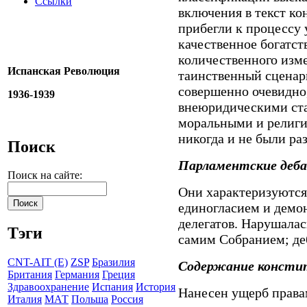
Ссылки
включения в текст ко
прибегли к процессу 
качественное богатст
количественного изм
Испанская Революция
таинственный сценар
совершенно очевидно
1936-1939
внеюридическими ста
моральными и религи
никогда и не были ра
Поиск
Парламентские деб
Поиск на сайте:
Они характеризуются
единогласием и демо
делегатов. Нарушалас
Тэги
самим Собранием; де
CNT-AIT (E)
ZSP
Бразилия
Содержание консти
Британия
Германия
Греция
Здравоохранение
Испания
История
Нанесен ущерб прав
Италия
МАТ
Польша
Россия