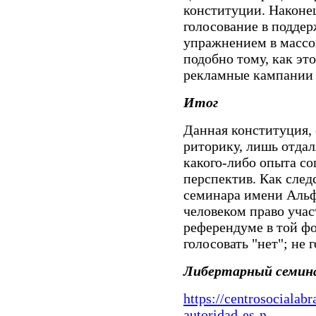
конституции. Наконец
голосование в поддер
упражнением в массо
подобно тому, как эт
рекламные кампании 
Итог
Данная конституция,
риторику, лишь отдал
какого-либо опыта с
перспектив. Как след
семинара имени Альф
человеком право учас
референдуме в той фо
голосовать "нет"; не 
Либертарный семина
https://centrosocialab
autoridad-es-n...