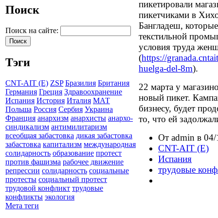
пикетировали магаз
Поиск
пикетчиками в Хихо
Бангладеш, которые
Поиск на сайте:
текстильной промы
условия труда женщ
(
https://granada.cntai
Тэги
huelga-del-8m
).
CNT-AIT (E)
ZSP
Бразилия
Британия
22 марта у магазин
Германия
Греция
Здравоохранение
новый пикет. Кампа
Испания
История
Италия
МАТ
бизнесу, будет про
Польша
Россия
Сербия
Украина
то, что ей задолжал
Франция
анархизм
анархисты
анархо-
синдикализм
антимилитаризм
всеобщая забастовка
дикая забастовка
От admin в 04/
забастовка
капитализм
международная
CNT-AIT (E)
солидарность
образование
протест
Испания
против фашизма
рабочее движение
трудовые кон
репрессии
солидарность
социальные
протесты
социальный протест
трудовой конфликт
трудовые
конфликты
экология
Мета теги