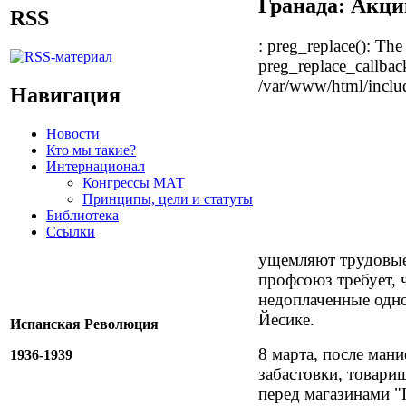
Гранада: Акци
RSS
: preg_replace(): The 
preg_replace_callback
/var/www/html/includ
Навигация
Новости
Кто мы такие?
Интернационал
Конгрессы МАТ
Принципы, цели и статуты
Библиотека
Ссылки
ущемляют трудовые 
профсоюз требует, 
недоплаченные одн
Йесике.
Испанская Революция
8 марта, после ман
1936-1939
забастовки, товари
перед магазинами "