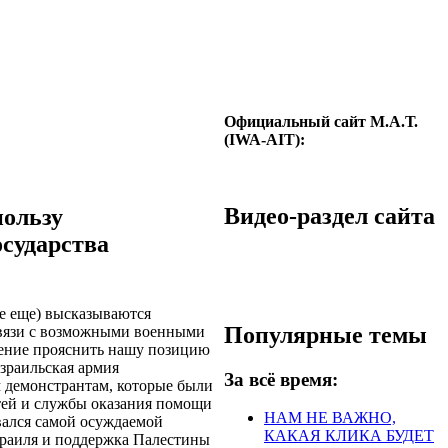
Официальный сайт М.А.Т.
(IWA-AIT):
Видео-раздел сайта
пользу
осударства
се еще) высказываются
Популярные темы
вязи с возможными военными
шение прояснить нашу позицию
зраильская армия
За всё время:
м демонстрантам, которые были
ей и службы оказания помощи
НАМ НЕ ВАЖНО,
авался самой осуждаемой
КАКАЯ КЛИКА БУДЕТ
зраиля и поддержка Палестины