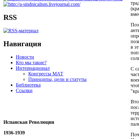
тра
(кр
вме
RSS
Поз
ант
опр
поз
Навигация
в э
поп
Новости
сол
Кто мы такие?
Интернационал
С с
Конгрессы МАТ
час
Принципы, цели и статуты
вое
Библиотека
что
Ссылки
"кр
Вто
пос
тер
ист
Испанская Революция
пал
1936-1939
Поч