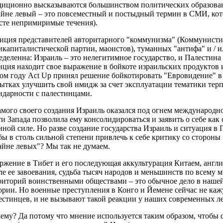
диционно высказываются большинством политических образова
айне левый – это повсеместный и постыдный термин в СМИ, кот
сте непримиримые течения).
иция представителей авторитарного "коммунизма" (Коммунисти
икапиталистической партии, маоистов), туманных "антифа" и / 
еделенна: Израиль – это нелегитимное государство, и Палестин
иция находит свое выражение в бойкоте израильских продуктов 
том году Act Up принял решение бойкотировать "Евровидение" в
ытках улучшить свой имидж за счет эксплуатации тематики терп
идарности с палестинцами.
амого своего создания Израиль оказался под огнем международ
ти Запада позволила ему консолидироваться и заявить о себе ка
нной силе. Но разве создание государства Израиль и ситуация в
бы в столь сильной степени привлечь к себе критику со сторон
айне левых"? Мы так не думаем.
ржение в Тибет и его последующая аккультурация Китаем, англ
ле ее завоевания, судьба тысяч народов и меньшинств по всему м
риторий воинственными обществами – это обычное дело в наше
ории. Но военные преступления в Конго и Йемене сейчас не каж
естинцев, и не вызывают такой реакции у наших современных ле
ему? Да потому что мнение используется таким образом, чтобы 