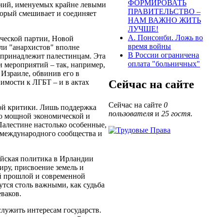
ФОРМИРОВАТЬ
ний, именуемых крайне левыми
ПРАВИТЕЛЬСТВО –
орый смешивает и соединяет
НАМ ВАЖНО ЖИТЬ
ЛУЧШЕ!
А. Понсонби. Ложь во
ческой партии, Новой
время войны
или "анархистов" вполне
В России ограничена
а принадлежит палестинцам. Эта
оплата "больничных"
и мероприятий – так, например,
 Израиле, обвинив его в
имости к ЛГБТ – и в актах
Сейчас на сайте
Сейчас на сайте
0
ной критики. Лишь поддержка
пользователя
и
25 гостя
.
к о мощной экономической и
 Палестине настолько особенные,
ы международного сообщества и
ийская политика в Ирландии
иру, присвоение земель и
й прошлой и современной
утся столь важными, как судьба
ваков.
служить интересам государств.