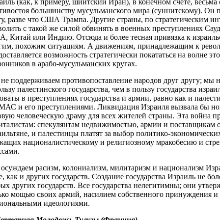
аиль (как, к примеру, шиитский Иран), в конечном счете, весьма
тивостоя большинству мусульманского мира (суннитскому). Он 
ту, разве что США Трампа. Другие страны, по стратегическим инт
волить с такой же силой обвинять в военных преступлениях Са
, Китай или Индию. Отсюда и более тесная привязка к израиль
гим, похожим ситуациям. А движениям, принадлежащим к рево
доставляется возможность стратегически покататься на волне это
ронников в арабо-мусульманских кругах.
не поддерживаем противопоставление народов друг другу; мы 
ользу палестинского государства, чем в пользу государства израи
оваты в преступлениях государства и армии, равно как и палест
АС и его преступлениями. Ликвидация Израиля вызвала бы но
овую человеческую драму для всех жителей страны. Эта война п
италистам: спекулянтам недвижимостью, армии и поставщикам о
аильтяне, и палестинцы платят за выбор политико-экономических
жащих националистическому и религиозному мракобесию и стр
ссами.
осуждаем расизм, колониализм, милитаризм и национализм Изра
е, как и других государств. Создание государства Израиль не бо
ых других государств. Все государства нелегитимны; они утве
ько мощью своих армий, насилием собственного принуждения 
иональными идеологиями.
ертарная Молодежь Тулузы (Франция)