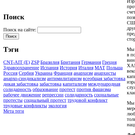
Изр
про
сче
Поиск
поз
США
дру
Поиск на сайте:
пре
сто
Тэги
Мы 
в п
вин
CNT-AIT (E)
ZSP
Бразилия
Британия
Германия
Греция
ХАМ
Здравоохранение
Испания
История
Италия
МАТ
Польша
век
Россия
Сербия
Украина
Франция
анархизм
анархисты
кап
анархо-синдикализм
антимилитаризм
всеобщая забастовка
изр
дикая забастовка
забастовка
капитализм
международная
слу
солидарность
образование
протест
против фашизма
кла
рабочее движение
репрессии
солидарность
социальные
протесты
социальный протест
трудовой конфликт
Мы 
трудовые конфликты
экология
мер
Мета теги
люб
тол
нац
Либ