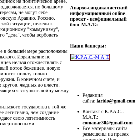
 одинок на политической арене,
поддерживается, по большому
Анархо-синдикалистский
ересам, не могут себе
информационный online-
удовскую Аравию, Россию,
проект - неофициальный
ской ситуации, нежели к
блог М.А.Т.:
люционному "коммунизму",
го "дела", чтобы вербовать
Наши баннеры:
не в большей мере расположены
льского. Израильтяне не
инцев нельзя отождествлять с
вый поток беженцев, новую
риносит пользу только
ружия. В конечном счете, и
 кругов, жадных до власти,
емящихся затушить войну между
Редакция
сайта:
larido@gmail.com
ильского государства в той же
Контакт с К.Р.А.С.-
лее легитимно, чем создание
М.А.Т.:
рждают свою легитимность
comanar30@gmail.com
и смертоносными
Все материалы сайта
размещены на правах
копилефта. При