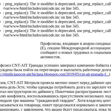
: preg_replace(): The /e modifier is deprecated, use preg_replace_call
/var/www/html/includes/unicode.inc on line 345.
: preg_replace(): The /e modifier is deprecated, use preg_replace_call
/var/www/html/includes/unicode.inc on line 345.
: preg_replace(): The /e modifier is deprecated, use preg_replace_call
/var/www/html/includes/unicode.inc on line 345.
: preg_replace(): The /e modifier is deprecated, use preg_replace_call
/var/www/html/includes/unicode.inc on line 345.
Профсоюзы, входящие в анархо-синдика
(E), секцию Международной ассоциации
сообщают о новых трудовых и социальны
активистов.
фсоюз CNT-AIT Гранады успешно завершил кампанию бойкота п
уждена была пойти на переговоры и выплатить работнице долги
p://elmilicianocnt-aitchiclana.blogspot.com/2019/05/cnt-ait-granada-f...
)
юня, CNT-AIT Мотриля провела митинг-пикет перед дайвинг-цен
ина-дель-Эсте, чтобы однажды потребовать долга по зарплате ч
отал инструктором по дайвингу. Пикетчики распространяли лис
алях конфликта, воспользовавшись присутствием нескольких лод
людали три машины "гражданской гвардии". Хотя владелец цент
расываться на товарища, пикет продолжался нормально и закончи
ланировано, с заявлением, что акции будут продолжаться, пока т