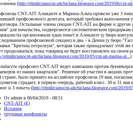
олнены (
http://elmilicianocnt-aitchiclana.blogspot.com/2019/06/cnt-ait-
фсоюзы CNT-AIT Аликанте и Марина-Альта провели уже 3 пикет
лившей профсоюзного делегата, который требовал выполнения у
договора. Остальные члены секции CNT-AIT на фирме и другие 
оим" для начальства, подвергаются систематическим придиркам
дикалисты организовали один пикет в Аликанте (у бюро консуль
следованием профсоюзной секции) и два – в Дениа (у бюро "Гасо
равки "Бритиш петролеум", которая также принадлежит этой же
ут продолжаться, пока товарищ не будет восстановлен на своем р
p://elmilicianocnt-aitchiclana.blogspot.com/2019/05/cnt-ait-marina-al...
)
льбасете профсоюз CNT-AIT ведет кампанию против букмекерск
мекеров из наших кварталов". Решение об участии в акциях прот
й стране, было принято на ассамблее профсоюза 19 мая, посколь
кулянтов страдает, в первую очередь, рабочий класс. 30 и 31 мая
инг и 3 пикета (
http://elmilicianocnt-aitchiclana.blogspot.com/2019/05/
От admin в 06/04/2019 - 08:51
CNT-AIT (E)
Испания
трудовые конфликты