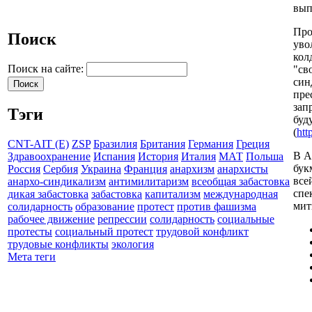
вып
Про
Поиск
уво
кол
Поиск на сайте:
"св
син
пре
зап
Тэги
буд
(
htt
CNT-AIT (E)
ZSP
Бразилия
Британия
Германия
Греция
В А
Здравоохранение
Испания
История
Италия
МАТ
Польша
бук
Россия
Сербия
Украина
Франция
анархизм
анархисты
все
анархо-синдикализм
антимилитаризм
всеобщая забастовка
спе
дикая забастовка
забастовка
капитализм
международная
мит
солидарность
образование
протест
против фашизма
рабочее движение
репрессии
солидарность
социальные
протесты
социальный протест
трудовой конфликт
трудовые конфликты
экология
Мета теги