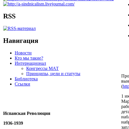
RSS
Навигация
Новости
Кто мы такие?
Интернационал
Конгрессы МАТ
Принципы, цели и статуты
Про
Библиотека
вын
Ссылки
(
htt
1 и
Мар
раб
дет
Испанская Революция
наб
наб
1936-1939
зап