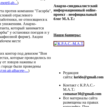
motril-ab...
)
Анархо-синдикалистский
информационный online-
а против компании "Гасорба",
проект - неофициальный
словий отраслевого
блог М.А.Т.:
работники, не относящиеся к
 и унижениям. Анархо-
танта, который занимается
рбы" у остановки поездов и у
Наши баннеры:
 мафиозной фирме). Акции
абочем месте
их контор под девизом "Вон
естах, которые проводились по
ку от ловцов наживы и
 в городе были проведены
cnt-ait-albacete-...
)
Редакция
сайта:
larido@gmail.com
Контакт с К.Р.А.С.-
М.А.Т.:
comanar30@gmail.com
Все материалы сайта
размещены на правах
копилефта. При