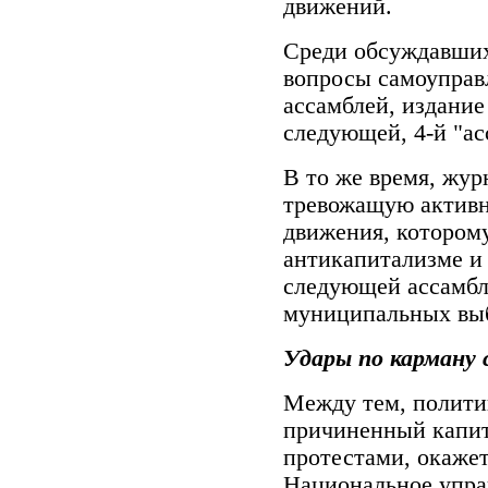
движений.
Среди обсуждавших
вопросы самоуправ
ассамблей, издание
следующей, 4-й "ас
В то же время, жу
тревожащую активн
движения, которому
антикапитализме и 
следующей ассамбле
муниципальных выб
Удары по карману
Между тем, полити
причиненный капит
протестами, окажет
Национальное управ