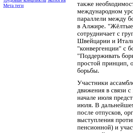
трудовые конфликты
экология
также необходимос
Мета теги
международном уро
параллели между б
в Алжире. "Жёлтые
сотрудничает с гру
Швейцарии и Итали
"конвергенции" с б
"Поддерживать борь
простой принцип, 
борьбы.
Участники ассамбл
движения в связи 
начале июля предст
июля. В дальнейше
после отпусков, ор
выступления проти
пенсионной) и учас