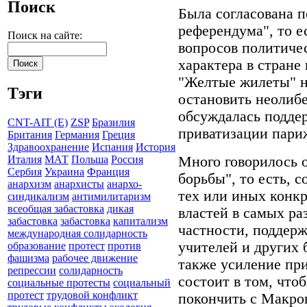
Поиск
Была согласована п
референдума", то 
Поиск на сайте:
вопросов политиче
характера в стран
"Желтые жилеты" н
Тэги
остановить неолибе
обсуждалась подде
CNT-AIT (E)
ZSP
Бразилия
приватизации париж
Британия
Германия
Греция
Здравоохранение
Испания
История
Много говорилось 
Италия
МАТ
Польша
Россия
Сербия
Украина
Франция
борьбы", то есть, 
анархизм
анархисты
анархо-
тех или иных конк
синдикализм
антимилитаризм
всеобщая забастовка
дикая
властей в самых ра
забастовка
забастовка
капитализм
частности, поддер
международная солидарность
учителей и других 
образование
протест
против
фашизма
рабочее движение
также усиление при
репрессии
солидарность
состоит в том, что
социальные протесты
социальный
протест
трудовой конфликт
покончить с Макро