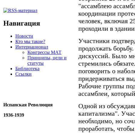
"ассамблею ассамб
координации протес
человек, включая 2
Навигация
проходили в здании
Новости
Участники подтвер
Кто мы такие?
Интернационал
продолжать борьбу.
Конгрессы МАТ
дискуссий. Было м
Принципы, цели и
стремились обязате
статуты
Библиотека
поговорить о набол
Ссылки
придерживаться вы
Рабочие группы по
ассамблеи, которы
Испанская Революция
Одной из обсуждав
капитализма". Учас
1936-1939
необходимо, но соч
проработать, чтобы