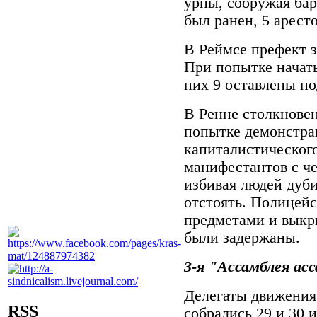
урны, сооружая бар
был ранен, 5 арест
В Реймсе префект 
При попытке начать
них 9 оставлены по
В Ренне столкнове
попытке демонстран
капиталистического
манифестантов с ч
избивая людей дуби
отстоять. Полицей
предметами и выкр
были задержаны.
3-я "Ассамблея ас
Делегаты движения
RSS
собрались 29 и 30 