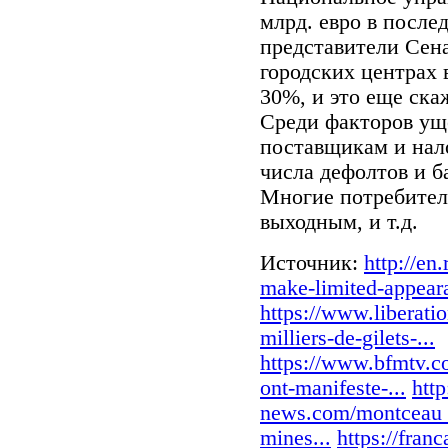
млрд. евро в после
представители Сена
городских центрах 
30%, и это еще ска
Среди факторов ущ
поставщикам и нал
числа дефолтов и б
Многие потребител
выходным, и т.д.
Источник:
http://en
make-limited-appeara
https://www.liberati
milliers-de-gilets-...
https://www.bfmtv.co
ont-manifeste-...
htt
news.com/montceau_
mines...
https://fran