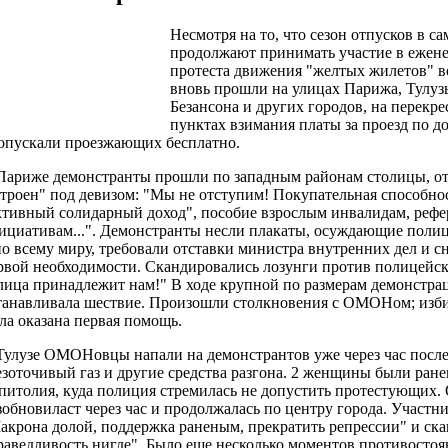
Несмотря на то, что сезон отпусков в с
продолжают принимать участие в ежен
протеста движения "желтых жилетов" в
вновь прошли на улицах Парижа, Тулуз
Безансона и других городов, на перекр
пунктах взимания платы за проезд по д
опускали проезжающих бесплатно.
Париже демонстранты прошли по западным районам столицы, от
троен" под девизом: "Мы не отступим! Покупательная способнос
ктивный солидарный доход", пособие взрослым инвалидам, реф
ициативам...". Демонстранты несли плакаты, осуждающие поли
по всему миру, требовали отставки министра внутренних дел и 
рвой необходимости. Скандировались лозунги против полицейск
лица принадлежит нам!" В ходе крупной по размерам демонстра
танавливала шествие. Произошли столкновения с ОМОНом; изб
ла оказана первая помощь.
Тулузе ОМОНовцы напали на демонстрантов уже через час после
езоточивый газ и другие средства разгона. 2 женщины были ран
питолия, куда полиция стремилась не допустить протестующих.
зобновиласт через час и продолжалась по центру города. Участн
акрона долой, поддержка раненым, прекратить репрессии" и ск
раведливость нигде". Было еще несколько моментов противостоя