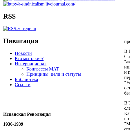
RSS
Навигация
пр
В 
Новости
Си
Кто мы такие?
"а
Интернационал
ин
Конгрессы МАТ
и 
Принципы, цели и статуты
пе
Библиотека
"У
Ссылки
ос
бы
В 
сл
Ка
Испанская Революция
во
"М
1936-1939
сп