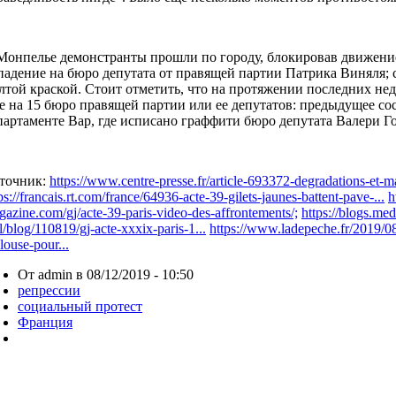
Монпелье демонстранты прошли по городу, блокировав движени
падение на бюро депутата от правящей партии Патрика Виняля;
лтой краской. Стоит отметить, что на протяжении последних н
е на 15 бюро правящей партии или ее депутатов: предыдущее сос
партаменте Вар, где исписано граффити бюро депутата Валери Го
точник:
https://www.centre-presse.fr/article-693372-degradations-et-man
ps://francais.rt.com/france/64936-acte-39-gilets-jaunes-battent-pave-...
h
azine.com/gj/acte-39-paris-video-des-affrontements/;
https://blogs.med
l/blog/110819/gj-acte-xxxix-paris-1...
https://www.ladepeche.fr/2019/08
louse-pour...
От admin в 08/12/2019 - 10:50
репрессии
социальный протест
Франция