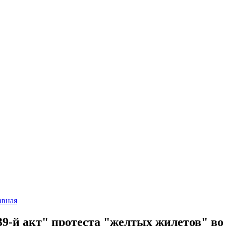
авная
39-й акт" протеста "желтых жилетов" в