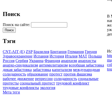
Поиск
В 
на
Поиск на сайте:
же
уж
де
Тэги
Ис
CNT-AIT (E)
ZSP
Бразилия
Британия
Германия
Греция
htt
Здравоохранение
Испания
История
Италия
МАТ
Польша
mag
Россия
Сербия
Украина
Франция
анархизм
анархисты
col
анархо-синдикализм
антимилитаризм
всеобщая забастовка
tou
дикая забастовка
забастовка
капитализм
международная
солидарность
образование
протест
против фашизма
рабочее движение
репрессии
солидарность
социальные
протесты
социальный протест
трудовой конфликт
трудовые конфликты
экология
Мета теги