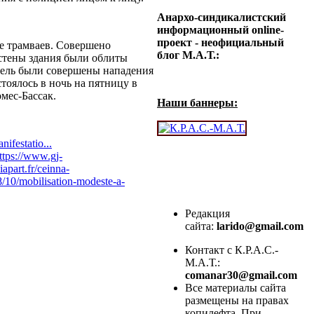
Анархо-синдикалистский
информационный online-
проект - неофициальный
е трамваев. Совершено
блог М.А.Т.:
 стены здания были облиты
едель были совершены нападения
тоялось в ночь на пятницу в
мес-Бассак.
Наши баннеры:
ifestatio...
ttps://www.gj-
iapart.fr/ceinna-
/10/mobilisation-modeste-a-
Редакция
сайта:
larido@gmail.com
Контакт с К.Р.А.С.-
М.А.Т.:
comanar30@gmail.com
Все материалы сайта
размещены на правах
копилефта. При