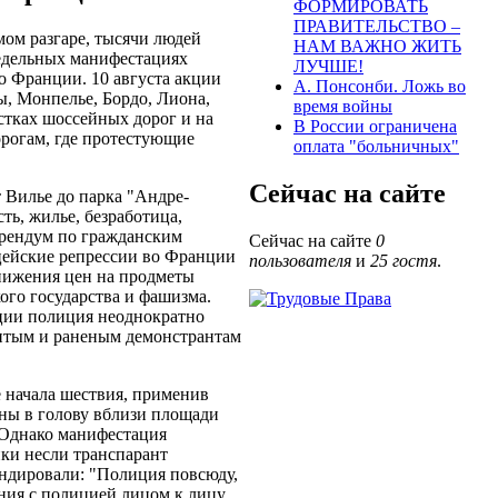
ФОРМИРОВАТЬ
ПРАВИТЕЛЬСТВО –
амом разгаре, тысячи людей
НАМ ВАЖНО ЖИТЬ
едельных манифестациях
ЛУЧШЕ!
о Франции. 10 августа акции
А. Понсонби. Ложь во
ы, Монпелье, Бордо, Лиона,
время войны
естках шоссейных дорог и на
В России ограничена
орогам, где протестующие
оплата "больничных"
Сейчас на сайте
 Вилье до парка "Андре-
ть, жилье, безработица,
ерендум по гражданским
Сейчас на сайте
0
цейские репрессии во Франции
пользователя
и
25 гостя
.
снижения цен на продметы
ого государства и фашизма.
ции полиция неоднократно
итым и раненым демонстрантам
 начала шествия, применив
ены в голову вблизи площади
 Однако манифестация
ики несли транспарант
андировали: "Полиция повсюду,
ния с полицией лицом к лицу.