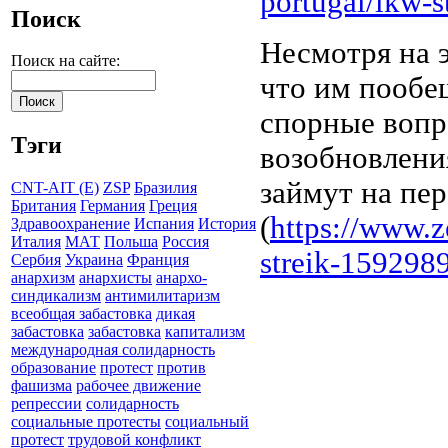
portugal/lkw-st
Поиск
Несмотря на э
Поиск на сайте:
что им пообе
спорные вопр
Тэги
возобновлени
займут на пе
CNT-AIT (E)
ZSP
Бразилия
Британия
Германия
Греция
(
https://www.z
Здравоохранение
Испания
История
Италия
МАТ
Польша
Россия
streik-1592989
Сербия
Украина
Франция
анархизм
анархисты
анархо-
синдикализм
антимилитаризм
всеобщая забастовка
дикая
забастовка
забастовка
капитализм
международная солидарность
образование
протест
против
фашизма
рабочее движение
репрессии
солидарность
социальные протесты
социальный
протест
трудовой конфликт