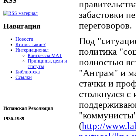
RSS
правительств
забастовки п
переговоров.
Навигация
Под "ситуацие
Новости
Кто мы такие?
политика "со
Интернационал
Конгрессы МАТ
полностью вс
Принципы, цели и
статуты
"Антрам" и м
Библиотека
Ссылки
стачки и про
столкнулся с 
поддерживающ
Испанская Революция
"коммунисты"
1936-1939
(
http://www.lab