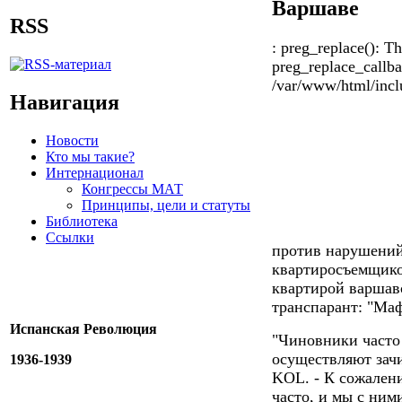
Варшаве
RSS
: preg_replace(): Th
preg_replace_callba
/var/www/html/inclu
Навигация
Новости
Кто мы такие?
Интернационал
Конгрессы МАТ
Принципы, цели и статуты
Библиотека
Ссылки
против нарушений
квартиросъемщико
квартирой варшав
транспарант: "Маф
Испанская Революция
"Чиновники часто 
осуществляют зачи
1936-1939
KOL. - К сожален
часто, и мы с ним