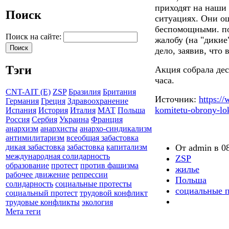
приходят на наши
Поиск
ситуациях. Они о
беспомощными. по
Поиск на сайте:
жалобу (на "дикие
дело, заявив, что
Тэги
Акция собрала дес
часа.
CNT-AIT (E)
ZSP
Бразилия
Британия
Источник:
https:/
Германия
Греция
Здравоохранение
komitetu-obrony-lo
Испания
История
Италия
МАТ
Польша
Россия
Сербия
Украина
Франция
анархизм
анархисты
анархо-синдикализм
антимилитаризм
всеобщая забастовка
От admin в 08
дикая забастовка
забастовка
капитализм
международная солидарность
ZSP
образование
протест
против фашизма
жилье
рабочее движение
репрессии
Польша
солидарность
социальные протесты
социальные 
социальный протест
трудовой конфликт
трудовые конфликты
экология
Мета теги