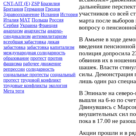
CNT-AIT (E)
ZSP
Бразилия
дальнейшие перспект
Британия
Германия
Греция
участников со всей с
Здравоохранение
Испания
История
марта после выборов
Италия
МАТ
Польша
Россия
Сербия
Украина
Франция
вопросу о пенсионно
анархизм
анархисты
анархо-
синдикализм
антимилитаризм
В Амьене в ходе дем
всеобщая забастовка
дикая
введения пенсионной 
забастовка
забастовка
капитализм
полиция допросила 23
международная солидарность
образование
протест
против
обвинив их в ношени
фашизма
рабочее движение
шашек. Власти стяну
репрессии
солидарность
силы. Демонстрация 
социальные протесты
социальный
протест
трудовой конфликт
лишь один раз спецна
трудовые конфликты
экология
Мета теги
В Эпинале на северо
вышли на 6-ю по сче
Двинувшись с Марсова
внушительных сил по
пока в 17.00 не разош
Акции прошли и в ряд