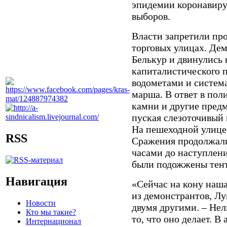
эпидемии коронавир
выборов.
Власти запретили про
торговых улицах. Де
Белькур и двинулись
капиталистического 
водометами и систем
марша. В ответ в пол
камни и другие пред
пуская слезоточивый 
На пешеходной улице
RSS
Сражения продолжали
часами до наступлен
были подожжены тент
Навигация
«Сейчас на кону наша
из демонстрантов, Лу
Новости
двумя другими. – Нел
Кто мы такие?
то, что оно делает. В
Интернационал