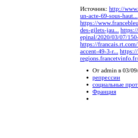
Источник:
http://www.
un-acte-69-sous-haut...
https://www.francebleu
des-gilets-jau...
https:
epinal/2020/03/07/150-a
https://francais.rt.com
accent-49-3-r...
https:/
regions.francetvinfo.fr
От admin в 03/09
репрессии
социальные про
Франция