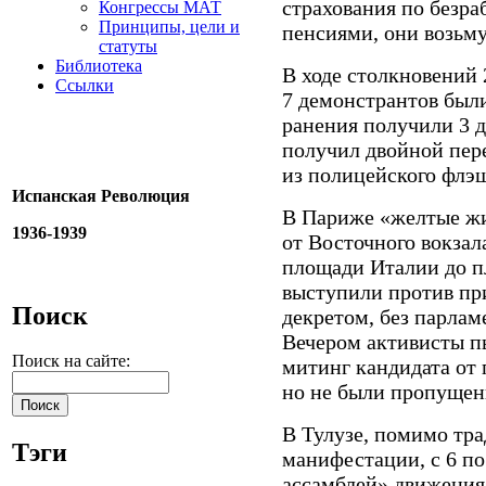
страхования по безра
Конгрессы МАТ
Принципы, цели и
пенсиями, они возьму
статуты
Библиотека
В ходе столкновений
Ссылки
7 демонстрантов были
ранения получили 3 
получил двойной пере
из полицейского флэ
Испанская Революция
В Париже «желтые жи
1936-1939
от Восточного вокзал
площади Италии до 
выступили против п
Поиск
декретом, без парламе
Вечером активисты п
Поиск на сайте:
митинг кандидата от 
но не были пропущен
В Тулузе, помимо тр
Тэги
манифестации, с 6 по
ассамблей» движения,