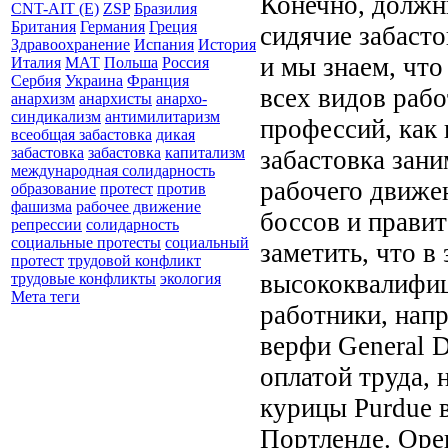
Конечно, должн
CNT-AIT (E)
ZSP
Бразилия
Британия
Германия
Греция
сидячие забаст
Здравоохранение
Испания
История
и мы знаем, что
Италия
МАТ
Польша
Россия
Сербия
Украина
Франция
всех видов раб
анархизм
анархисты
анархо-
синдикализм
антимилитаризм
профессий, как
всеобщая забастовка
дикая
забастовка
забастовка
капитализм
забастовка зани
международная солидарность
рабочего движен
образование
протест
против
фашизма
рабочее движение
боссов и прави
репрессии
солидарность
социальные протесты
социальный
заметить, что в
протест
трудовой конфликт
высококвалифи
трудовые конфликты
экология
Мета теги
работники, нап
верфи General D
оплатой труда, 
курицы Purdue 
Портленде. Оре