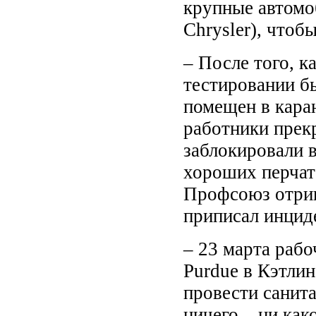
крупные автомо
Chrysler), чтоб
– После того, к
тестировании б
помещен в кара
работники прек
заблокировали в
хороших перчат
Профсоюз отриц
приписал инцид
– 23 марта рабо
Purdue в Кэтлин
провести санит
ничего – ни как