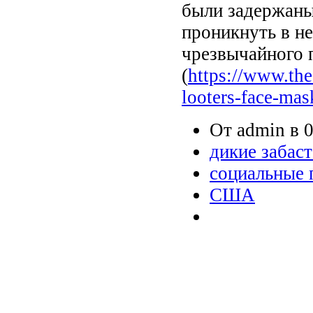
были задержаны
проникнуть в не
чрезвычайного 
(
https://www.th
looters-face-mask
От admin в 0
дикие забас
социальные 
США