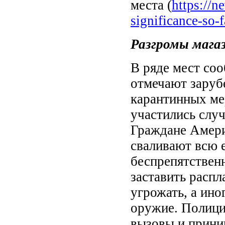
места (
https://n
significance-so-f
Разгромы мага
В ряде мест соо
отмечают заруб
карантинных ме
участились слу
Граждане Амери
сваливают всю е
беспрепятственн
заставить распл
угрожать, а ино
оружие. Полици
вызовы и прини