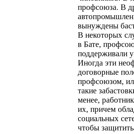
профсоюза. В др
автопромышленн
вынуждены басто
В некоторых слу
в Бате, профсо
поддерживали ух
Иногда эти нео
договорные пол
профсоюзом, ил
такие забастовк
менее, работник
их, причем обл
социальных сет
чтобы защитить 