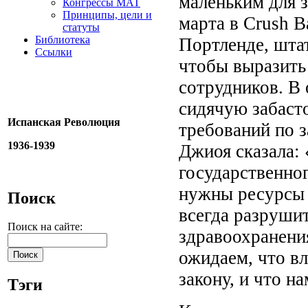
маленьким для з
Конгрессы МАТ
Принципы, цели и
марта в Crush B
статуты
Библиотека
Портленде, шта
Ссылки
чтобы выразить
сотрудников. В 
сидячую забасто
Испанская Революция
требований по з
1936-1939
Джиоя сказала:
государственног
нужны ресурсы с
Поиск
всегда разрушит
Поиск на сайте:
здравоохранения
ожидаем, что вл
закону, и что н
Тэги