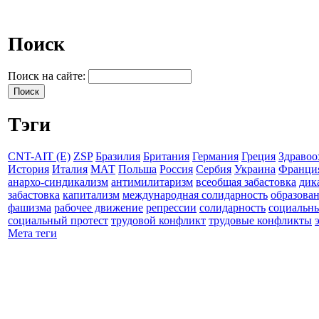
Поиск
Поиск на сайте:
Тэги
CNT-AIT (E)
ZSP
Бразилия
Британия
Германия
Греция
Здравоо
История
Италия
МАТ
Польша
Россия
Сербия
Украина
Франци
анархо-синдикализм
антимилитаризм
всеобщая забастовка
дик
забастовка
капитализм
международная солидарность
образова
фашизма
рабочее движение
репрессии
солидарность
социальн
социальный протест
трудовой конфликт
трудовые конфликты
Мета теги