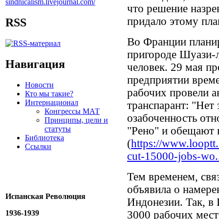
что решение назре
придало этому пла
RSS
Во Франции планир
пригороде Шуази-л
Навигация
человек. 29 мая п
предприятии врем
Новости
рабочих провели а
Кто мы такие?
Интернационал
транспарант: "Не
Конгрессы МАТ
озабоченность отн
Принципы, цели и
статуты
"Рено" и обещают 
Библиотека
(
https://www.looptt
Ссылки
cut-15000-jobs-wo.
Тем временем, свя
объявила о намере
Испанская Революция
Индонезии. Так, в
1936-1939
3000 рабочих мест