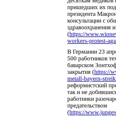
десяткам медиков 
пришедших их под
президента Макрон
консультации с об
здравоохранения 
(
https://www.wione
workers-protest-agai
В Германии 23 апр
500 работников те
баварском Зонтхоф
закрытия (
https://
metall-bayern-streik-
реформистский про
так и не добившис
работники разочар
предательством
(
https://www.jungew