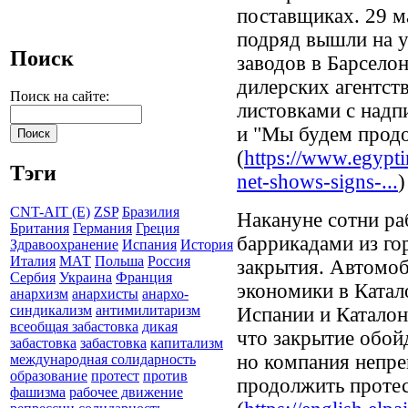
поставщиках. 29 м
подряд вышли на у
Поиск
заводов в Барсело
дилерских агентств
Поиск на сайте:
листовками с надп
и "Мы будем прод
(
https://www.egypti
Тэги
net-shows-signs-...
)
CNT-AIT (E)
ZSP
Бразилия
Накануне сотни ра
Британия
Германия
Греция
баррикадами из го
Здравоохранение
Испания
История
Италия
МАТ
Польша
Россия
закрытия. Автомоб
Сербия
Украина
Франция
экономики в Ката
анархизм
анархисты
анархо-
синдикализм
антимилитаризм
Испании и Каталон
всеобщая забастовка
дикая
что закрытие обой
забастовка
забастовка
капитализм
но компания непре
международная солидарность
образование
протест
против
продолжить проте
фашизма
рабочее движение