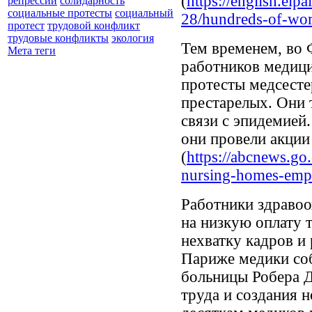
(
https://english.el
репрессии
солидарность
социальные протесты
социальный
28/hundreds-of-work
протест
трудовой конфликт
трудовые конфликты
экология
Тем временем, во 
Мета теги
работников медици
протесты медсесте
престарелых. Они 
связи с эпидемией
они провели акции
(
https://abcnews.go
nursing-homes-empl
Работники здраво
на низкую оплату т
нехватку кадров и
Париже медики соб
больницы Робера Д
труда и создания 