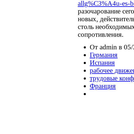
allg%C3%A4u-es-ble
разочарование сег
новых, действител
столь необходимы
сопротивления.
От admin в 05/
Германия
Испания
рабочее движе
трудовые кон
Франция