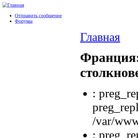
Отправить сообщение
Форумы
Главная
Франция:
столкнов
: preg_re
preg_repl
/var/www
: preg_re