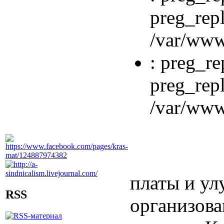
preg_repl
/var/www
: preg_re
preg_repl
/var/www
платы и ул
RSS
организова