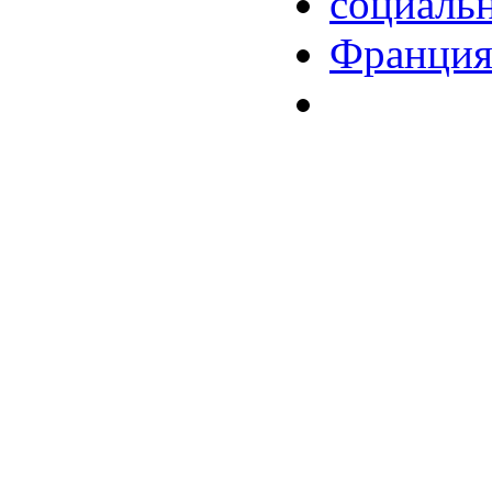
социаль
Франци