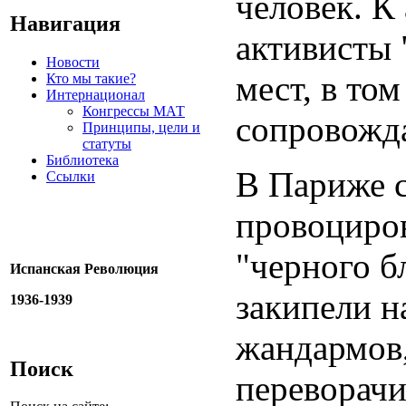
человек. К
Навигация
активисты 
Новости
мест, в то
Кто мы такие?
Интернационал
Конгрессы МАТ
сопровожда
Принципы, цели и
статуты
Библиотека
В Париже с
Ссылки
провоциров
"черного б
Испанская Революция
закипели н
1936-1939
жандармов
Поиск
переворач