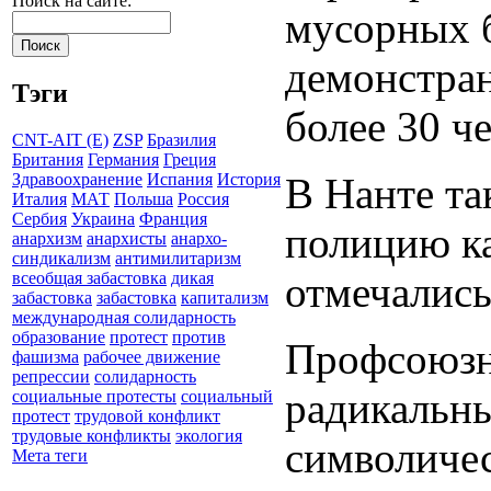
Поиск на сайте:
мусорных б
демонстран
Тэги
более 30 ч
CNT-AIT (E)
ZSP
Бразилия
Британия
Германия
Греция
В Нанте та
Здравоохранение
Испания
История
Италия
МАТ
Польша
Россия
Сербия
Украина
Франция
полицию ка
анархизм
анархисты
анархо-
синдикализм
антимилитаризм
отмечались
всеобщая забастовка
дикая
забастовка
забастовка
капитализм
международная солидарность
образование
протест
против
Профсоюзн
фашизма
рабочее движение
репрессии
солидарность
радикальны
социальные протесты
социальный
протест
трудовой конфликт
трудовые конфликты
экология
символичес
Мета теги