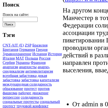
Поиск
На другом конц
Поиск на сайте:
Манчестер в то
Федерации соли
ассоциации тру
Тэги
пикетировании 
CNT-AIT (E)
ZSP
Бразилия
проводили орга
Британия
Германия
Греция
действий в раз
Здравоохранение
Испания
История
Италия
МАТ
Польша
Россия
направлен проти
Сербия
Украина
Франция
анархизм
анархисты
анархо-
выселения, вва
синдикализм
антимилитаризм
всеобщая забастовка
дикая
забастовка
забастовка
капитализм
международная солидарность
образование
протест
против
фашизма
рабочее движение
репрессии
солидарность
социальные протесты
социальный
От admin в 0
протест
трудовой конфликт