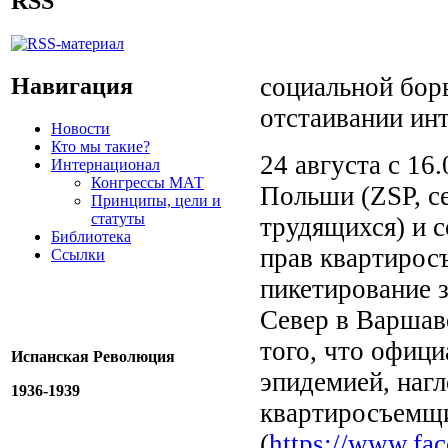
RSS
социальной борь
Навигация
отстаивании ин
Новости
Кто мы такие?
24 августа с 16
Интернационал
Конгрессы МАТ
Польши (ZSP, с
Принципы, цели и
статуты
трудящихся) и 
Библиотека
прав квартирос
Ссылки
пикетирование 
Север в Варшав
того, что офици
Испанская Революция
эпидемией, наг
1936-1939
квартиросъемщ
(
https://www.fa