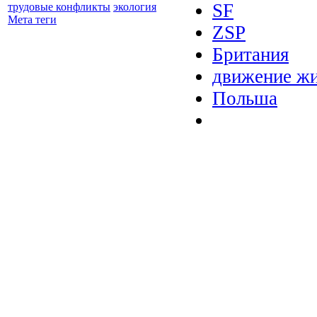
SF
трудовые конфликты
экология
Мета теги
ZSP
Британия
движение ж
Польша