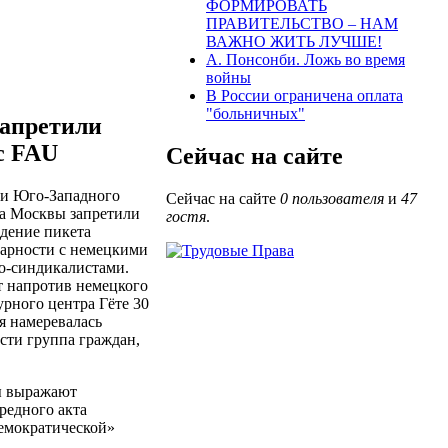
ФОРМИРОВАТЬ
ПРАВИТЕЛЬСТВО – НАМ
ВАЖНО ЖИТЬ ЛУЧШЕ!
А. Понсонби. Ложь во время
войны
В России ограничена оплата
"больничных"
запретили
с FAU
Сейчас на сайте
и Юго-Западного
Сейчас на сайте
0 пользователя
и
47
а Москвы запретили
гостя
.
дение пикета
арности с немецкими
о-синдикалистами.
 напротив немецкого
урного центра Гёте 30
я намеревалась
сти группа граждан,
ы выражают
редного акта
демократической»