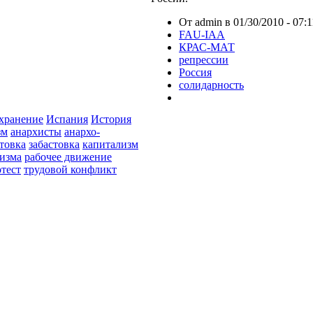
От admin в 01/30/2010 - 07:1
FAU-IAA
КРАС-МАТ
репрессии
Россия
солидарность
хранение
Испания
История
зм
анархисты
анархо-
стовка
забастовка
капитализм
изма
рабочее движение
тест
трудовой конфликт