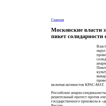
Главная
Московские власти 
пикет солидарности 
Власт
округ
прове
солид
анарх
Пикет
культ
январ
прове
включая активистов КРАС-МАТ.
Российские анархо-синдикалист
решительный протест против оче
государственного произвола в «
России.