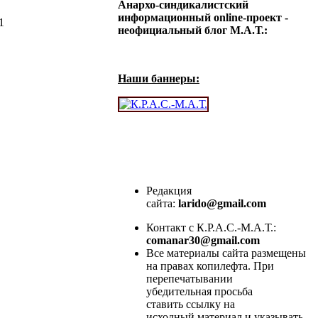
Анархо-синдикалистский
информационный online-проект -
1
неофициальный блог М.А.Т.:
Наши баннеры:
Редакция
сайта:
larido@gmail.com
Контакт с К.Р.А.С.-М.А.Т.:
comanar30@gmail.com
Все материалы сайта размещены
на правах копилефта. При
перепечатывании
убедительная просьба
ставить ссылку на
исходный материал и указывать