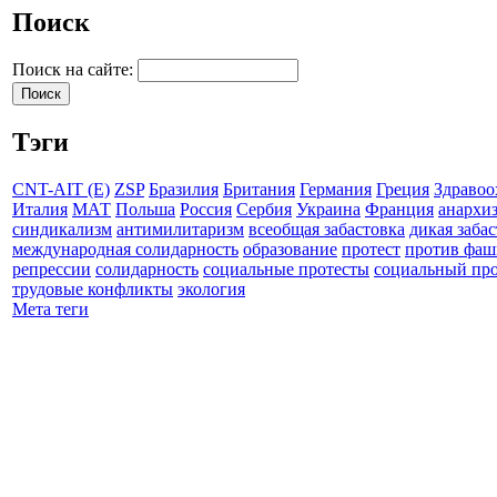
Поиск
Поиск на сайте:
Тэги
CNT-AIT (E)
ZSP
Бразилия
Британия
Германия
Греция
Здравоо
Италия
МАТ
Польша
Россия
Сербия
Украина
Франция
анархи
синдикализм
антимилитаризм
всеобщая забастовка
дикая заба
международная солидарность
образование
протест
против фаш
репрессии
солидарность
социальные протесты
социальный про
трудовые конфликты
экология
Мета теги