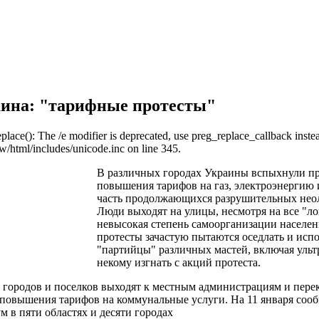
ина: "тарифные протесты"
eplace(): The /e modifier is deprecated, use preg_replace_callback inste
/html/includes/unicode.inc on line 345.
В различных городах Украины вспыхнули пр
повышения тарифов на газ, электроэнергию 
часть продолжающихся разрушительных неол
Люди выходят на улицы, несмотря на все "л
невысокая степень самоорганизации населени
протесты зачастую пытаются оседлать и исп
"партийцы" различных мастей, включая ульт
некому изгнать с акций протеста.
городов и поселков выходят к местным администрациям и пере
повышения тарифов на коммунальные услуги. На 11 января сооб
 в пяти областях и десяти городах