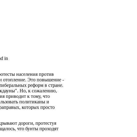
ad in
отесты населения против
и отопление. Это повышение -
иберальных реформ в стране.
окдауны". Но, к сожалению,
я приводит к тому, что
ользовать политиканы и
раправых, которых просто
крывают дороги, протестуя
щалось, что бунты проходят