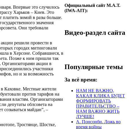
Официальный сайт М.А.Т.
нваря. Впервые это случилось
(IWA-AIT):
трассу Харьков – Киев. Это
т платить зимой в разы больше.
государственного значения
орсовета. Они требовали
Видео-раздел сайта
о акции решили провести в
которых городах митинговали
ошла в Херсоне. Собравшиеся, в
вета. Позже к ним пришли так
. Организаторами акции в
Популярные темы
 присоединились участники
ифов, но и за возможность
За всё время:
и в Каховке. Местные жители
НАМ НЕ ВАЖНО,
 бунтовали против тарифов на
КАКАЯ КЛИКА БУДЕТ
ования властям. Организаторами
ФОРМИРОВАТЬ
ли депутаты облсовета на
ПРАВИТЕЛЬСТВО –
ет созываться майдан”, –
НАМ ВАЖНО ЖИТЬ
ЛУЧШЕ!
А. Понсонби. Ложь во
нотопе, Тростянце, Шостке,
время войны