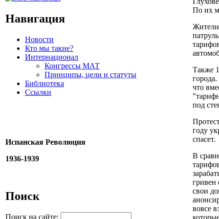
Глухове
По их м
Навигация
Жители 
патрул
Новости
тарифов
Кто мы такие?
автомоб
Интернационал
Конгрессы МАТ
Также 1
Принципы, цели и статуты
города.
Библиотека
что вме
Ссылки
"тарифн
под сте
Протест
году ук
спасет.
Испанская Революция
В сравн
1936-1939
тарифов
зарабат
гривен 
свои до
Поиск
анонсир
вовсе в
Поиск на сайте:
которые