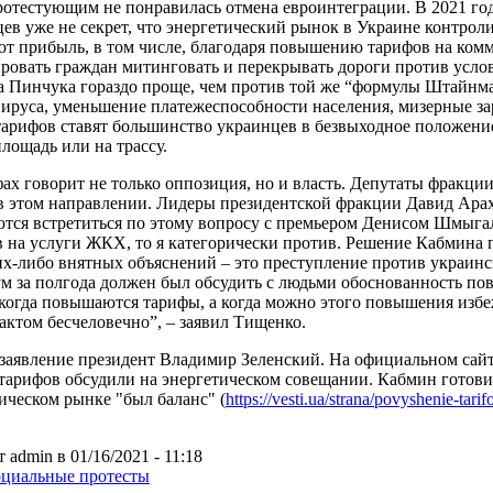
ротестующим не понравилась отмена евроинтеграции. В 2021 год
ев уже не секрет, что энергетический рынок в Украине контрол
т прибыль, в том числе, благодаря повышению тарифов на ком
овать граждан митинговать и перекрывать дороги против усло
 Пинчука гораздо проще, чем против той же “формулы Штайнмай
ируса, уменьшение платежеспособности населения, мизерные за
тарифов ставят большинство украинцев в безвыходное положение
площадь или на трассу.
ах говорит не только оппозиция, но и власть. Депутаты фракции
 в этом направлении. Лидеры президентской фракции Давид Ар
тся встретиться по этому вопросу с премьером Денисом Шмыга
 на услуги ЖКХ, то я категорически против. Решение Кабмина п
их-либо внятных объяснений – это преступление против украинс
 за полгода должен был обсудить с людьми обоснованность по
когда повышаются тарифы, а когда можно этого повышения избе
актом бесчеловечно”, – заявил Тищенко.
заявление президент Владимир Зеленский. На официальном сайте
тарифов обсудили на энергетическом совещании. Кабмин готовит
ическом рынке "был баланс" (
https://vesti.ua/strana/povyshenie-tar
 admin в 01/16/2021 - 11:18
оциальные протесты