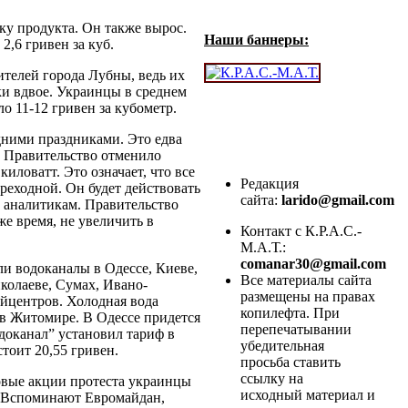
ку продукта. Он также вырос.
Наши баннеры:
2,6 гривен за куб.
ителей города Лубны, ведь их
ки вдвое. Украинцы в среднем
ло 11-12 гривен за кубометр.
ними праздниками. Это едва
. Правительство отменило
киловатт. Это означает, что все
Редакция
ереходной. Он будет действовать
сайта:
larido@gmail.com
ь аналитикам. Правительство
же время, не увеличить в
Контакт с К.Р.А.С.-
М.А.Т.:
comanar30@gmail.com
и водоканалы в Одессе, Киеве,
Все материалы сайта
колаеве, Сумах, Ивано-
размещены на правах
айцентров. Холодная вода
копилефта. При
 в Житомире. В Одессе придется
перепечатывании
водоканал” установил тариф в
убедительная
стоит 20,55 гривен.
просьба ставить
ссылку на
овые акции протеста украинцы
исходный материал и
в. Вспоминают Евромайдан,