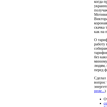
когда п
украинц
получаю
Мотивир
Виктора
коронав
скачка 
как на 
О тариф
работу
собираю
тарифов
без как
минимум
людям, 
перед ф
Сделал 
вопрос 
энергет
prote...
)
От
с