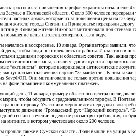
вать трассы из-за повышения тарифов украинцы начали еще 4 я
ела Засулье в Полтавской области. Около 300 человек перекрыли 
тели частных домов, которые из-за повышения цены на газ буду
ва дня жители города Снятин на Прикарпатье перекрыли дорогу 
 пятницу 8 января жители Никополя митинговали под стенами г
ь повышение цены на электроэнергию, газ и воду.
ы начались в воскресенье, 10 января. Организаторы заявили, чт
й день, чтобы люди не отвлекались от работы. Из-за этого в не
устыми зданиями городских и областных советов. Так, акция пр
м пенсионного возраста, стояли у здания пустого городского со
мые “активисты”, которые выкрикивали антисемитские лозунги
 выступила местная ячейка партии “За майбутне”. К ним также
ия SaveФОП. Они митинговали не только против повышения тар
ть на фоне повышения коммунальных платежей.
ующий день, 11 января, примеру областного центра последовал
 мэрии, чтобы обсудить с градоначальником тарифы. В Полтаве
го транспортировку. Участники мероприятия передали свои треб
ыступило движение “Громадський рух “Народний контроль”. “Ес
едной сессии в течение недели не рассмотрят требования, то буд
 на митинге, в котором участвовали около 200 человек.
ы прошли также в Сумской области. Люди вышли на улицы в Ко