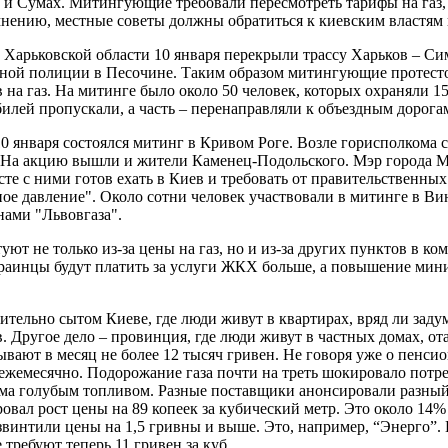
 и Сумах. Митингующие требовали пересмотреть тарифы на газ,
нению, местные советы должны обратиться к киевским властям 
Харьковской области 10 января перекрыли трассу Харьков – Си
ьной полиции в Песочине. Таким образом митингующие протес
 на газ. На митинге было около 50 человек, которых охраняли 1
илей пропускали, а часть – перенаправляли к объездным дорога
0 января состоялся митинг в Кривом Роге. Возле горисполкома 
 На акцию вышли и жители Каменец-Подольского. Мэр города М
сте с ними готов ехать в Киев и требовать от правительственны
ое давление". Около сотни человек участвовали в митинге в В
нами "Львовгаза".
уют не только из-за цены на газ, но и из-за других пунктов в к
раинцы будут платить за услуги ЖКХ больше, а повышение мин
ительно сытом Киеве, где люди живут в квартирах, вряд ли заду
. Другое дело – провинция, где люди живут в частных домах, от
ывают в месяц не более 12 тысяч гривен. Не говоря уже о пенси
ежемесячно. Подорожание газа почти на треть шокировало потр
ма голубым топливом. Разные поставщики анонсировали разный 
овал рост цены на 89 копеек за кубический метр. Это около 14
звинтили цены на 1,5 гривны и выше. Это, например, “Энерго”. 
 требуют теперь 11 гривен за куб.