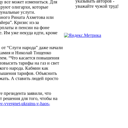
указывать авторов -
у все может измениться. Для
уважайте чужой труд!
ируют олигархи, которые
мунальные услуги.
вного Рината Ахметова или
ера”. Кризис из-за
рплаты и пенсии на фоне
. Им уже некуда идти, кроме
 от “Слуги народа” даже начали
ахамия и Николай Тищенко
лем. “Что касается повышения
овысить тарифы на газ и свет
кого народа. Кабмин как
вышения тарифов. Объяснить
жать. А ставить людей просто
 президента заявили, что
 решения для того, чтобы на
ifov-vvergnet-ukrainu-v-haos-