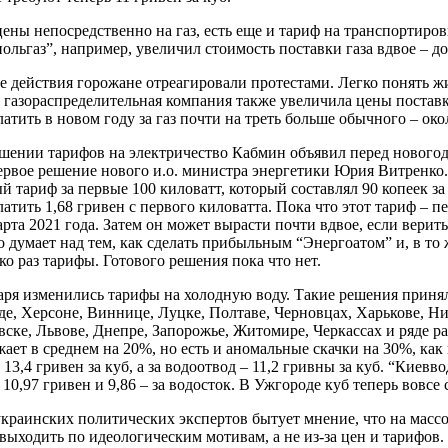
ены непосредственно на газ, есть еще и тариф на транспортиров
ольгаз”, например, увеличил стоимость поставки газа вдвое – до 
е действия горожане отреагировали протестами. Легко понять ж
 газораспределительная компания также увеличила цены постав
латить в новом году за газ почти на треть больше обычного – око
ении тарифов на электричество Кабмин объявил перед новогод
ервое решение нового и.о. министра энергетики Юрия Витренко
й тариф за первые 100 киловатт, который составлял 90 копеек за 
латить 1,68 гривен с первого киловатта. Пока что этот тариф – п
арта 2021 года. Затем он может вырасти почти вдвое, если верит
о думает над тем, как сделать прибыльным “Энергоатом” и, в то 
ко раз тарифы. Готового решения пока что нет.
аря изменились тарифы на холодную воду. Такие решения принял
е, Херсоне, Виннице, Луцке, Полтаве, Черновцах, Харькове, Ни
ске, Львове, Днепре, Запорожье, Житомире, Черкассах и ряде р
ает в среднем на 20%, но есть и аномальные скачки на 30%, как
 13,4 гривен за куб, а за водоотвод – 11,2 гривны за куб. “Киев
 10,97 гривен и 9,86 – за водосток. В Ужгороде куб теперь вовсе 
краинских политических экспертов бытует мнение, что на масс
выходить по идеологическим мотивам, а не из-за цен и тарифо