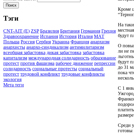
Кроме ц
“Терноп
Тэги
На таки
местная
CNT-AIT (E)
ZSP
Бразилия
Британия
Германия
Греция
будут п
Здравоохранение
Испания
История
Италия
МАТ
Польша
Россия
Сербия
Украина
Франция
анархизм
О повыш
анархисты
анархо-синдикализм
антимилитаризм
ли не п
всеобщая забастовка
дикая забастовка
забастовка
льготны
капитализм
международная солидарность
образование
будут п
протест
против фашизма
рабочее движение
репрессии
до 31 м
солидарность
социальные протесты
социальный
пока чт
протест
трудовой конфликт
трудовые конфликты
несколь
экология
Мета теги
С 1 янв
Ужгород
Франков
подорож
платить
размере
Среди у
готовы 