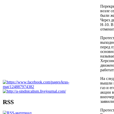
Перекры
возле с
были жи
Через д
Н-10. В
отменит
Протест
выходно
перед п
основно
называе
Херсоне
движен
работа
На след
вышли к
газ и е
акции в
внеочер
RSS
заявили
Протест