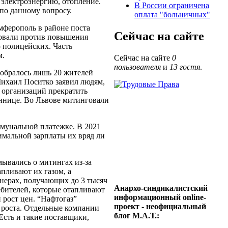
 электроэнергию, отопление.
В России ограничена
по данному вопросу.
оплата "больничных"
мферополь в районе поста
Сейчас на сайте
товали против повышения
5 полицейских. Часть
м.
Сейчас на сайте
0
пользователя
и
13 гостя
.
собралось лишь 20 жителей
ихаил Поситко заявил людям,
х организаций прекратить
иннице. Во Львове митинговали
оммунальной платежке. В 2021
имальной зарплаты их вряд ли
мывались о митингах из-за
апливают их газом, а
онерах, получающих до 3 тысяч
Анархо-синдикалистский
ебителей, которые отапливают
информационный online-
рост цен. “Нафтогаз”
проект - неофициальный
% роста. Отдельные компании
блог М.А.Т.:
Есть и такие поставщики,