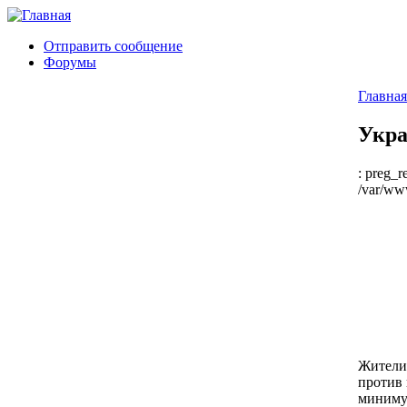
Отправить сообщение
Форумы
Главная
Укра
: preg_r
/var/www
Жители 
против 
минимум