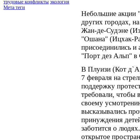
трудовые конфликты
экология
Мета теги
Небольшие акции "
других городах, на
Жан-де-Судэне (Из
"Ошана" (Ицхак-Ра
присоединились и 
"Порт дез Альп" в
В Плуизи (Кот д`А
7 февраля на стре
поддержку проте
требовали, чтобы 
своему усмотрению
высказывались про
принуждения детей
заботится о людях
открытое простран