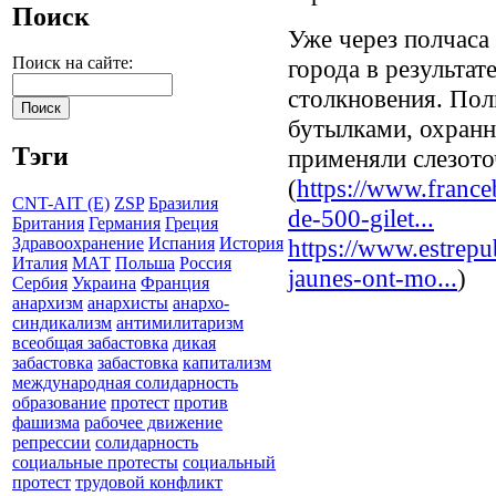
Поиск
Уже через полчаса
Поиск на сайте:
города в результа
столкновения. Пол
бутылками, охранн
Тэги
применяли слезото
(
https://www.france
CNT-AIT (E)
ZSP
Бразилия
de-500-gilet...
Британия
Германия
Греция
https://www.estrepub
Здравоохранение
Испания
История
Италия
МАТ
Польша
Россия
jaunes-ont-mo...
)
Сербия
Украина
Франция
анархизм
анархисты
анархо-
синдикализм
антимилитаризм
всеобщая забастовка
дикая
забастовка
забастовка
капитализм
международная солидарность
образование
протест
против
фашизма
рабочее движение
репрессии
солидарность
социальные протесты
социальный
протест
трудовой конфликт