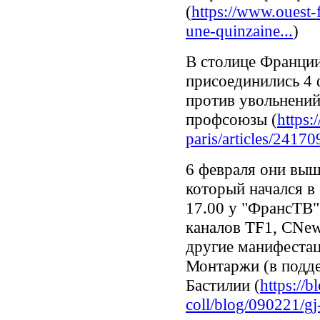
(
https://www.ouest-
une-quinzaine...
)
В столице Франци
присоединились 4 
против увольнений
профсоюзы (
https:
paris/articles/24170
6 февраля они вы
который начался в
17.00 у "ФрансТВ
каналов TF1, CNew
другие манифеста
Монтаржи (в подд
Бастилии (
https://b
coll/blog/090221/gj