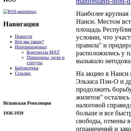
manifestants-dont-d.
Наиболее крупная 
Нанси. Местом вст
Навигация
площадь Республик
условии, что учас
Новости
Кто мы такие?
правила" и придер
Интернационал
расположились у п
Конгрессы МАТ
Принципы, цели и
вызывало негодова
статуты
Библиотека
На акцию в Нанси 
Ссылки
Эльзаса Пэи-О и д
продолжить борьбу
жилетов" остались
Испанская Революция
налоговой справед
больше и все быст
1936-1939
свободы, отмены 
ограничений и зако