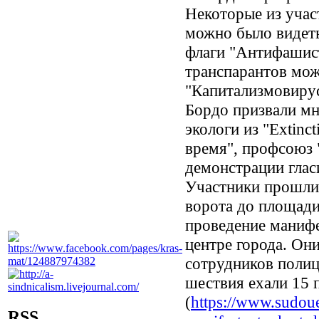
Некоторые из учас
можно было видеть
флаги "Антифашист
транспарантов мож
"Капитализмовиру
Бордо призвали мн
экологи из "Extinc
время", профсоюз 
демонстрации глас
Участники прошли
ворота до площад
проведение манифе
центре города. Он
сотрудников полиц
шествия ехали 15 
(
https://www.sudoue
RSS