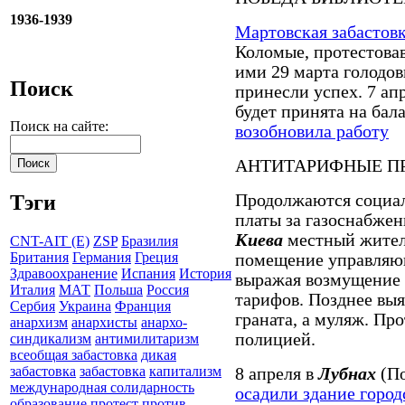
1936-1939
Мартовская забастов
Коломые, протестовав
ими 29 марта голодов
Поиск
принесли успех. 7 ап
будет принята на бал
Поиск на сайте:
возобновила работу
АНТИТАРИФНЫЕ П
Продолжаются социал
Тэги
платы за газоснабжен
Киева
местный жите
CNT-AIT (E)
ZSP
Бразилия
Британия
Германия
Греция
помещение управляю
Здравоохранение
Испания
История
выражая возмущение
Италия
МАТ
Польша
Россия
тарифов. Позднее выя
Сербия
Украина
Франция
граната, а муляж. Пр
анархизм
анархисты
анархо-
полицией.
синдикализм
антимилитаризм
всеобщая забастовка
дикая
забастовка
забастовка
капитализм
8 апреля в
Лубнах
(По
международная солидарность
осадили здание город
образование
протест
против