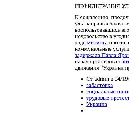
ИНФИЛЬТРАЦИЯ УЛ
К сожалению, продол
ультраправых захвати
воспользовавшись ег
недовольство в угодно
ходе
митинга
против 
коммунальные услуги
задержала Павла Яро
назад организовал
ан
движения "Украина п
От admin в 04/19
забастовка
социальные прот
трудовые протес
Украина