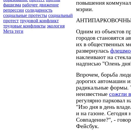
повышения коммунал
фашизма
рабочее движение
мэрии.
репрессии
солидарность
социальные протесты
социальный
АНТИПАРКОВОЧНЫ
протест
трудовой конфликт
трудовые конфликты
экология
Одним из объектов п
Мета теги
городов становятся а
их в общественных м
развернулась
флешмо
наклеивают на стекл
надписью "Олень дня
Впрочем, борьба люде
дорогих автомашин и
радикальные формы. Т
неизвестные
сожгли 
регулярно парковал на
"Изо дня в день владе
и на газоне. Сегодня 
Совпадение?", - гово
Фейсбук.