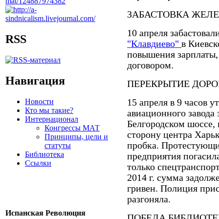
ЗАБАСТОВКА ЖЕЛ
10 апреля забастовал
RSS
"Клавдиево"
в Киевск
повышения зарплаты,
договором.
Навигация
ПЕРЕКРЫТИЕ ДОРО
Новости
15 апреля в 9 часов 
Кто мы такие?
авиационного завода 
Интернационал
Белгородском шоссе,
Конгрессы МАТ
сторону центра Харьк
Принципы, цели и
пробка. Протестующи
статуты
Библиотека
предприятия погасила
Ссылки
только спецтранспорт
2014 г. сумма задолж
гривен. Полиция прис
разгоняла.
Испанская Революция
ПОБЕДА БИБЛИОТ