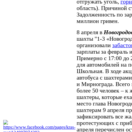
отгружать уголь,
горн
область). Причиной с
Задолженность по зар
миллион гривен.
8 апреля в
Новогродо
шахты "1-3 «Новогрод
организовали
забасто
зарплаты за февраль 
Примерно с 17:00 до
для автомобилей на п
Школьная. В ходе ак
автобуса с шахтерами
и Мирнограда. Всего 
более 50 человек – 
шахтеры, которые еха
место глава Новогро
шахтерам 9 апреля пр
зафиксировать все жа
протестующих с при
апреля перечислен ос