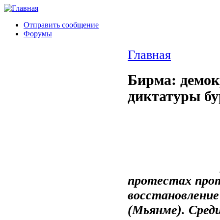
Отправить сообщение
Форумы
Главная
Бирма: демок
диктатуры б
протестах прот
восстановление
(Мьянме). Сред