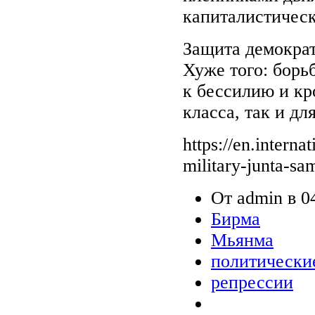
капиталистическ
Защита демократ
Хуже того: борь
к бессилию и кр
класса, так и дл
https://en.intern
military-junta-sam
От admin в 04
Бирма
Мьянма
политически
репрессии