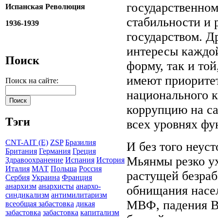
государственном
Испанская Революция
стабильности и
1936-1939
государством. Д
интересы каждой
Поиск
форму, так и той
имеют приорите
Поиск на сайте:
национального к
коррупцию на са
Тэги
всех уровнях фу
CNT-AIT (E)
ZSP
Бразилия
И без того неус
Британия
Германия
Греция
Мьянмы резко у
Здравоохранение
Испания
История
Италия
МАТ
Польша
Россия
растущей безраб
Сербия
Украина
Франция
анархизм
анархисты
анархо-
обнищания насел
синдикализм
антимилитаризм
МВФ, падения ВВ
всеобщая забастовка
дикая
забастовка
забастовка
капитализм