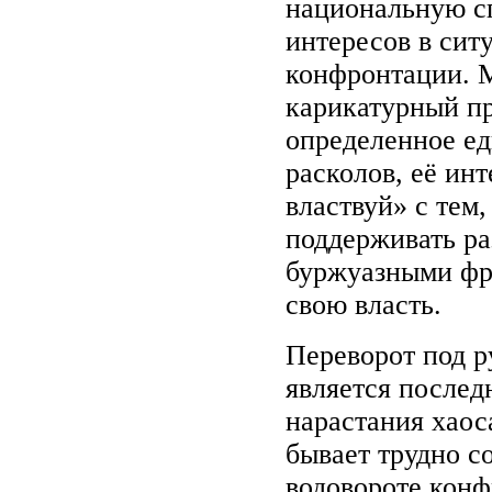
национальную с
интересов в сит
конфронтации. М
карикатурный пр
определенное ед
расколов, её ин
властвуй» с тем
поддерживать р
буржуазными фр
свою власть.
Переворот под 
является послед
нарастания хаос
бывает трудно с
водовороте конф