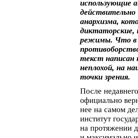
использующие а
действительно
анархизма, кот
диктаторские, 
режимы. Что в
противоборств
текст написан 
неплохой, на на
точки зрения.
После недавнего
официально верн
нее на самом д
институт госуда
на протяжении д
и максимально и