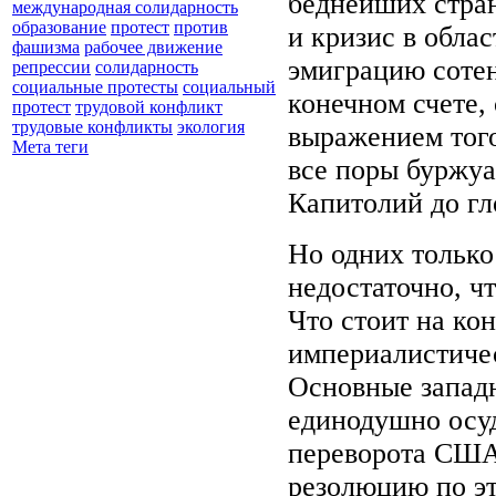
беднейших стран
международная солидарность
образование
протест
против
и кризис в обла
фашизма
рабочее движение
эмиграцию сотен
репрессии
солидарность
социальные протесты
социальный
конечном счете,
протест
трудовой конфликт
трудовые конфликты
экология
выражением того
Мета теги
все поры буржуа
Капитолий до гл
Но одних только
недостаточно, ч
Что стоит на ко
империалистиче
Основные запад
единодушно осу
переворота США
резолюцию по эт