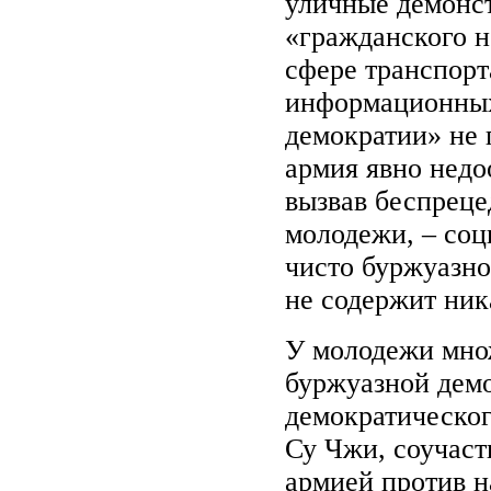
уличные демонст
«гражданского н
сфере транспорт
информационных
демократии» не 
армия явно недо
вызвав беспреце
молодежи, – соц
чисто буржуазно
не содержит ник
У молодежи мно
буржуазной демо
демократическог
Су Чжи, соучас
армией против н