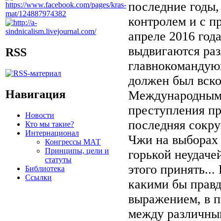
последние годы,
контролем и с п
апреле 2016 год
выдвигаются раз
RSS
главнокомандую
должен был вскор
Навигация
Международным 
преступления пр
Новости
последняя сокру
Кто мы такие?
Интернационал
Чжи на выборах 
Конгрессы МАТ
Принципы, цели и
горькой неудаче
статуты
этого принять...
Библиотека
Ссылки
какими бы прав
выражением, в п
между различны