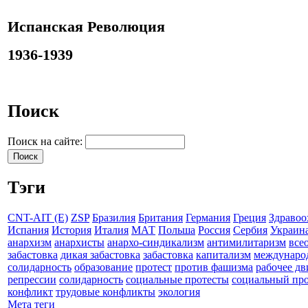
Испанская Революция
1936-1939
Поиск
Поиск на сайте:
Тэги
CNT-AIT (E)
ZSP
Бразилия
Британия
Германия
Греция
Здравоо
Испания
История
Италия
МАТ
Польша
Россия
Сербия
Украин
анархизм
анархисты
анархо-синдикализм
антимилитаризм
все
забастовка
дикая забастовка
забастовка
капитализм
междунаро
солидарность
образование
протест
против фашизма
рабочее д
репрессии
солидарность
социальные протесты
социальный про
конфликт
трудовые конфликты
экология
Мета теги