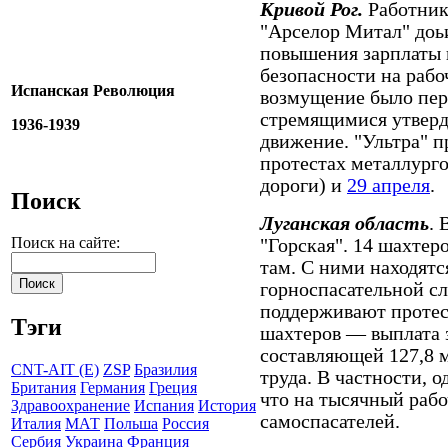
Кривой Рог.
Работник
"Арселор Митал" доь
повышения зарплаты 
безопасности на рабо
Испанская Революция
возмущение было пер
стремящимися утверд
1936-1939
движение. "Ультра" п
протестах металлург
дороги) и
29 апреля
.
Поиск
Луганская область
.
Поиск на сайте:
"Горская". 14 шахтер
там. С ними находятс
горноспасательной с
поддерживают протес
Тэги
шахтеров — выплата 
составляющей 127,8 м
CNT-AIT (E)
ZSP
Бразилия
труда. В частности, о
Британия
Германия
Греция
что на тысячный рабо
Здравоохранение
Испания
История
самоспасателей.
Италия
МАТ
Польша
Россия
Сербия
Украина
Франция