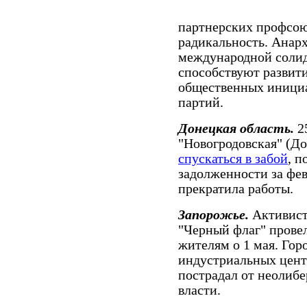
партнерских профсоюз
радикальность. Анар
международной солид
способствуют развит
общественных инициа
партий.
Донецкая область.
2
"Новогродовская" (Д
спускаться в забой
, п
задолженности за фев
прекратила работы.
Запорожье.
Активис
"Черный флаг" пров
жителям о 1 мая. Гор
индустриальных цент
пострадал от неолиб
власти.