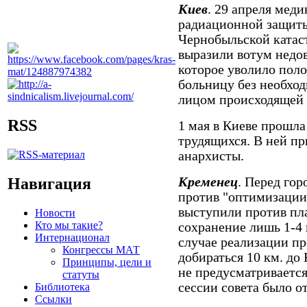
Киев
. 29 апреля мед
радиационной защиты
Чернобыльской ката
выразили вотум недо
которое уволило поло
больницу без необхо
лицом происходящей
RSS
1 мая в Киеве прошла
трудящихся. В ней пр
анархисты.
Навигация
Кременец
. Перед го
против "оптимизации
выступили против пл
Новости
Кто мы такие?
сохранение лишь 1-4 
Интернационал
случае реализации пр
Конгрессы МАТ
добираться 10 км. до
Принципы, цели и
не предусматривается
статуты
сессии совета было о
Библиотека
Ссылки