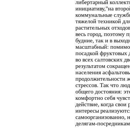
либертарный коллект
инициативу,"на второ
коммунальные службы
тяжелой техникой для
растительных отходов
весь город, поэтому 
будние, так и в выхо
масштабный: помимо 
посадкой фруктовых 
во всех салтовских дв
результатом сокраще
населения асфальтов
продолжительности ж
стрессов. Так что лю
общего достояния: эт
комфортно себя чувст
действие, когда свои
интересы реализуютс
самоорганизованно, 
делягам-посредникам