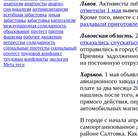
Львов
. Активисты ли
анархизм
анархисты
анархо-
синдикализм
антимилитаризм
отметили 1 мая
вывеш
всеобщая забастовка
дикая
Кроме того, вместе с
забастовка
забастовка
капитализм
раздавали приготовл
международная солидарность
образование
протест
против
Львовская область.
фашизма
рабочее движение
отказались спускатьс
репрессии
солидарность
социальные протесты
социальный
отправились в город С
протест
трудовой конфликт
Причина задолженнос
трудовые конфликты
экология
на постоянную отгруз
Мета теги
Харьков.
1 мая объяв
авиационного завода
плате за два месяца 
нашлись после того, 
прямого действия, пе
автомобильных магис
В городе с начала ап
самоорганизованное 
районе Салтовка. Ка