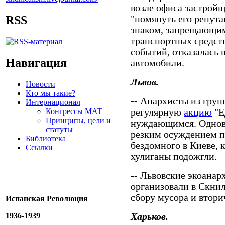
возле офиса застрой
"помянуть его репут
RSS
знаком, запрещающим
транспортных средст
событий, отказалась
Навигация
автомобили.
Львов.
Новости
Кто мы такие?
--
Анархисты из груп
Интернационал
Конгрессы МАТ
регулярную
акцию
"Е
Принципы, цели и
нуждающимся. Однов
статуты
резким осуждением п
Библиотека
бездомного в Киеве,
Ссылки
хулиганы подожгли.
-- Львовские экоанар
организовали в Скни
сбору мусора и втори
Испанская Революция
1936-1939
Харьков.