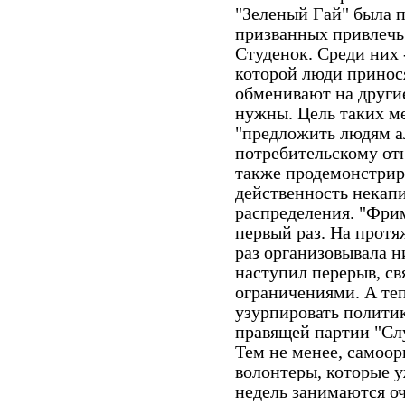
"Зеленый Гай" была 
призванных привлечь
Студенок. Среди них 
которой люди принос
обменивают на другие
нужны. Цель таких ме
"предложить людям а
потребительскому отн
также продемонстрир
действенность некап
распределения. "Фрим
первый раз. На протя
раз организовывала н
наступил перерыв, с
ограничениями. А те
узурпировать политик
правящей партии "Слу
Тем не менее, самоо
волонтеры, которые 
недель занимаются оч