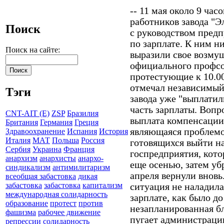
-- 11 мая около 9 ча
работников завода "
Поиск
с руководством предп
по зарплате. К ним н
Поиск на сайте:
выразили свое возму
официального профсо
протестующие к 10.0
отмечал независимый
Тэги
завода уже "выплатил
часть зарплаты. Вопр
CNT-AIT (E)
ZSP
Бразилия
выплата компенсации 
Британия
Германия
Греция
являющаяся проблемо
Здравоохранение
Испания
История
Италия
МАТ
Польша
Россия
готовящихся выйти н
Сербия
Украина
Франция
госпредприятия, кото
анархизм
анархисты
анархо-
еще осенью, затем убр
синдикализм
антимилитаризм
апреля вернули вновь
всеобщая забастовка
дикая
забастовка
забастовка
капитализм
ситуация не наладила
международная солидарность
зарплате, как было до
образование
протест
против
незапланированная б
фашизма
рабочее движение
пугает администрацию
репрессии
солидарность