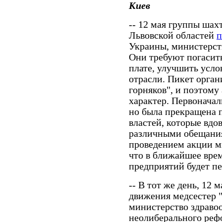
Киев
-- 12 мая группы шах
Львовской областей
п
Украины, министерств
Они требуют погасит
плате, улучшить усло
отрасли. Пикет орга
горняков", и поэтому
характер. Первоначал
но была прекращена п
властей, которые вд
различными обещания
проведением акции м
что в ближайшее вре
предприятий будет пе
-- В тот же день, 12 
движения медсестер 
министерство здравоо
неолиберального ре