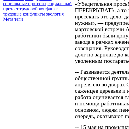
«Убедительная прос
социальные протесты
социальный
протест
трудовой конфликт
ПЕРЕКРЫВАТЬ, а то з
трудовые конфликты
экология
пресекать это дело, 
Мета теги
нужны», — предупред
мартовской встречи А
работники были допущ
завода в рамках еже
совещания. Руководс
долг по зарплате до 
уволенным постаратьс
-- Развивается деяте
общественной группы 
апреля ею во дворах
саженцев деревьев и 
работа оценивается т
и помощи работникам
основном, людям пенс
очередь, оказывают 
-- 15 мая на промышл