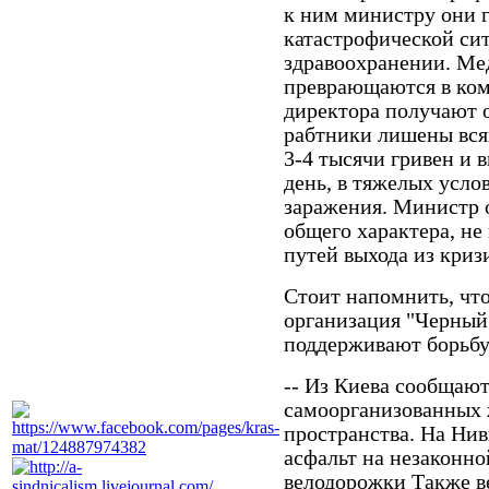
к ним министру они 
катастрофической си
здравоохранении. М
преврающаются в ком
директора получают 
рабтники лишены вся
3-4 тысячи гривен и 
день, в тяжелых усло
заражения. Министр 
общего характера, н
путей выхода из криз
Стоит напомнить, что
организация "Черный 
поддерживают борьбу
-- Из Киева сообщаю
самоорганизованных 
пространства. На Ни
асфальт на незаконно
велодорожки Также 