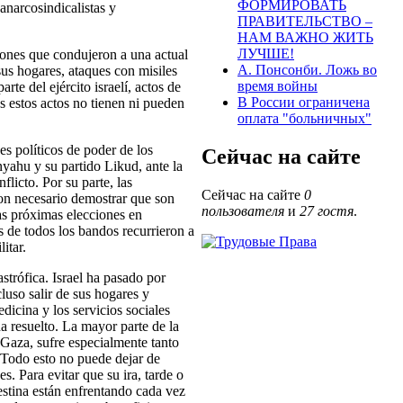
ФОРМИРОВАТЬ
anarcosindicalistas y
ПРАВИТЕЛЬСТВО –
НАМ ВАЖНО ЖИТЬ
ЛУЧШЕ!
ones que condujeron a una actual
А. Понсонби. Ложь во
 sus hogares, ataques con misiles
время войны
te del ejército israelí, actos de
В России ограничена
os estos actos no tienen ni pueden
оплата "больничных"
es políticos de poder de los
Сейчас на сайте
nyahu y su partido Likud, ante la
licto. Por su parte, las
Сейчас на сайте
0
on necesario demostrar que son
пользователя
и
27 гостя
.
las próximas elecciones en
s de todos los bandos recurrieron a
itar.
strófica. Israel ha pasado por
luso salir de sus hogares y
dicina y los servicios sociales
a resuelto. La mayor parte de la
 Gaza, sufre especialmente tanto
. Todo esto no puede dejar de
s. Para evitar que su ira, tarde o
lestina están enfrentando cada vez