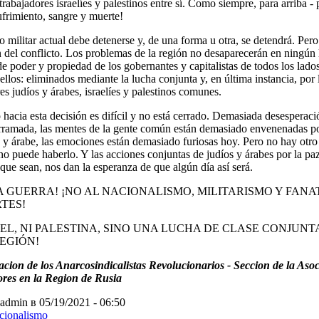
trabajadores israelíes y palestinos entre sí. Como siempre, para arriba -
ufrimiento, sangre y muerte!
do militar actual debe detenerse y, de una forma u otra, se detendrá. Per
n del conflicto. Los problemas de la región no desaparecerán en ningún
de poder y propiedad de los gobernantes y capitalistas de todos los lado
ellos: eliminados mediante la lucha conjunta y, en última instancia, por 
es judíos y árabes, israelíes y palestinos comunes.
hacia esta decisión es difícil y no está cerrado. Demasiada desesperaci
rramada, las mentes de la gente común están demasiado envenenadas por
) y árabe, las emociones están demasiado furiosas hoy. Pero no hay otro
no puede haberlo. Y las acciones conjuntas de judíos y árabes por la pa
que sean, nos dan la esperanza de que algún día así será.
LA GUERRA! ¡NO AL NACIONALISMO, MILITARISMO Y FAN
TES!
RAEL, NI PALESTINA, SINO UNA LUCHA DE CLASE CONJUN
REGIÓN!
cion de los Anarcosindicalistas Revolucionarios - Seccion de la Asoc
res en la Region de Rusia
admin в 05/19/2021 - 06:50
cionalismo