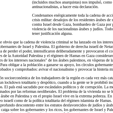
(incluidos muchos anarquistas) nos impulsó, como 
antinacionalistas, a hacer esta declaración.
Condenamos enérgicamente toda la cadena de acci
crisis militar: desalojos de los residentes árabes de
contra Israel desde Gaza, bombardeo de Gaza por par
violencia de los nacionalistas árabes y judíos. Tod
tener justificación alguna.
e obvio que la cadena de violencia criminal se ha lanzado en los interes
obernantes de Israel y Palestina. El gobierno de derecha israelí de Neta
a de perder el poder, intensificaron deliberadamente y provocaron el conf
es de la Autoridad Palestina y el régimen de Hamas en Gaza considerar
s de los intereses nacionales" de los árabes palestinos, en vísperas de 
 Para obligar a la población a ganarse su apoyo, los círculos gobernante
obados y comprobados: avivar el nacionalismo y provocar la histeria mil
ón socioeconómica de los trabajadores de la región es cada vez más cata
n lockdown totalitario y despótico, cuando a la gente se le prohibió inc
s. El país está sacudido por escándalos políticos y de corrupción. La me
inados por las reformas neoliberales. El problema de la vivienda no se h
árabe en Palestina y en el propio Israel vive en la extrema pobreza. En
o israelí como de la política totalitaria del régimen islamista de Hamas
profundo descontento entre los estratos desfavorecidos de judíos y árabe
caiga sobre los gobernantes y los ricos, los gobernantes de Israel y Pa