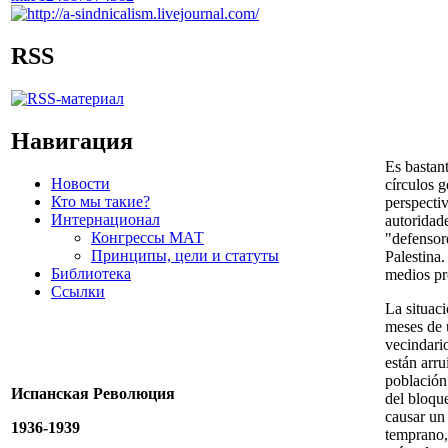
RSS
Навигация
Es bastant
Новости
círculos g
Кто мы такие?
perspectiv
Интернационал
autoridad
Конгрессы МАТ
"defensore
Принципы, цели и статуты
Palestina.
Библиотека
medios pr
Ссылки
La situaci
meses de u
vecindario
están arru
población 
Испанская Революция
del bloque
causar un 
1936-1939
temprano, 