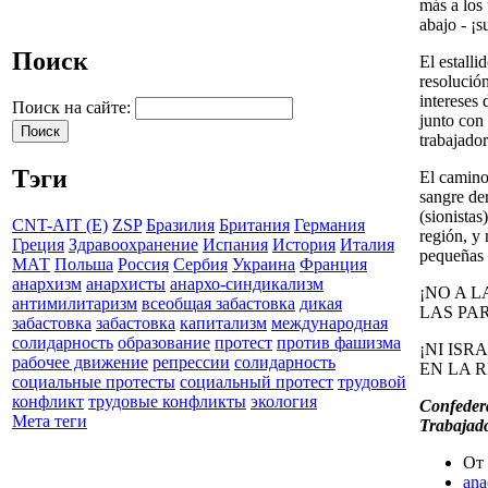
más a los 
abajo - ¡s
Поиск
El estalli
resolució
intereses 
Поиск на сайте:
junto con 
trabajador
Тэги
El camino 
sangre de
(sionistas
CNT-AIT (E)
ZSP
Бразилия
Британия
Германия
región, y 
Греция
Здравоохранение
Испания
История
Италия
pequeñas 
МАТ
Польша
Россия
Сербия
Украина
Франция
анархизм
анархисты
анархо-синдикализм
¡NO A 
антимилитаризм
всеобщая забастовка
дикая
LAS PAR
забастовка
забастовка
капитализм
международная
солидарность
образование
протест
против фашизма
¡NI IS
рабочее движение
репрессии
солидарность
EN LA 
социальные протесты
социальный протест
трудовой
конфликт
трудовые конфликты
экология
Confedera
Мета теги
Trabajado
От 
ana