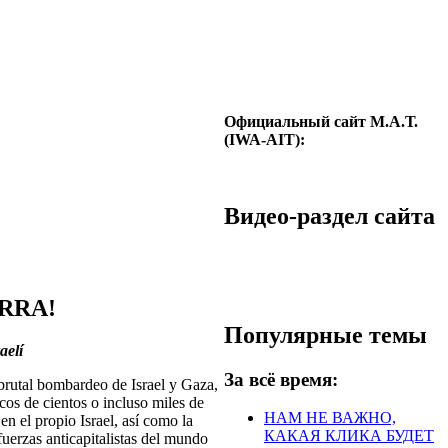
Официальный сайт М.А.Т.
(IWA-AIT):
Видео-раздел сайта
ERRA!
Популярные темы
aelí
За всё время:
brutal bombardeo de Israel y Gaza,
cos de cientos o incluso miles de
НАМ НЕ ВАЖНО,
n el propio Israel, así como la
КАКАЯ КЛИКА БУДЕТ
fuerzas anticapitalistas del mundo