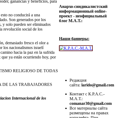
 poder, ganancias y beneficios, para
Анархо-синдикалистский
информационный online-
o esto no conducirá a una
проект - неофициальный
 lado. Son generados por los
блог М.А.Т.:
s, y solo pueden ser eliminados
la revolución social de los
Наши баннеры:
ón, demasiado fresco el olor a
 los nacionalismos israelí
 camino hacia la paz en la sufrida
z que ya están ocurriendo hoy, por
ATISMO RELIGIOSO DE TODAS
Редакция
TA DE LAS TRABAJADORES
сайта:
larido@gmail.com
Контакт с К.Р.А.С.-
iacion Internacional de los
М.А.Т.:
comanar30@gmail.com
Все материалы сайта
размещены на правах
копилефта. При