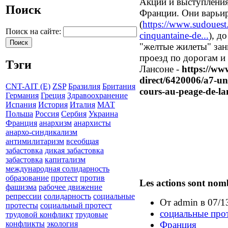
Акции и выступления 
Поиск
Франции. Они варьир
(
https://www.sudouest.
Поиск на сайте:
cinquantaine-de...
), д
"желтые жилеты" зан
проезд по дорогам и
Тэги
Лансоне -
https://ww
direct/6420006/a7-une
CNT-AIT (E)
ZSP
Бразилия
Британия
cours-au-peage-de-la
Германия
Греция
Здравоохранение
Испания
История
Италия
МАТ
Польша
Россия
Сербия
Украина
Франция
анархизм
анархисты
анархо-синдикализм
антимилитаризм
всеобщая
забастовка
дикая забастовка
забастовка
капитализм
международная солидарность
образование
протест
против
L
es actions sont nom
фашизма
рабочее движение
репрессии
солидарность
социальные
От admin в 07/1
протесты
социальный протест
социальные про
трудовой конфликт
трудовые
Франция
конфликты
экология