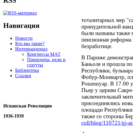
RSS
тоталитарных мер "с
Навигация
принудительной вакци
были названы также 
Новости
пенсионная реформа 
Кто мы такие?
безработице.
Интернационал
Конгрессы МАТ
В Париже демонстрац
Принципы, цели и
Баньоле и прошла по
статуты
Республики, бульвар
Библиотека
Ссылки
Фобур-Монмартр, пл
Рошешуар. В 17.00 
Пьер у церкви Сакре
заключительный мити
присоединялись новые
Испанская Революция
площади Республики
также со стороны Бер
1936-1939
coll/blog/110721/gj-ac