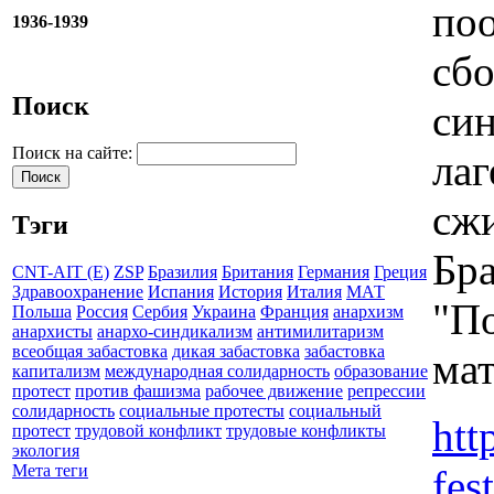
поо
1936-1939
сбо
Поиск
син
Поиск на сайте:
лаг
сжи
Тэги
Бра
CNT-AIT (E)
ZSP
Бразилия
Британия
Германия
Греция
Здравоохранение
Испания
История
Италия
МАТ
"По
Польша
Россия
Сербия
Украина
Франция
анархизм
анархисты
анархо-синдикализм
антимилитаризм
всеобщая забастовка
дикая забастовка
забастовка
мат
капитализм
международная солидарность
образование
протест
против фашизма
рабочее движение
репрессии
солидарность
социальные протесты
социальный
htt
протест
трудовой конфликт
трудовые конфликты
экология
Мета теги
fest