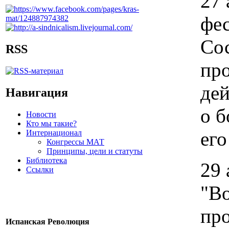
27 
фес
Сос
RSS
про
дей
Навигация
о б
Новости
Кто мы такие?
его
Интернационал
Конгрессы МАТ
Принципы, цели и статуты
Библиотека
29 
Ссылки
"Во
про
Испанская Революция