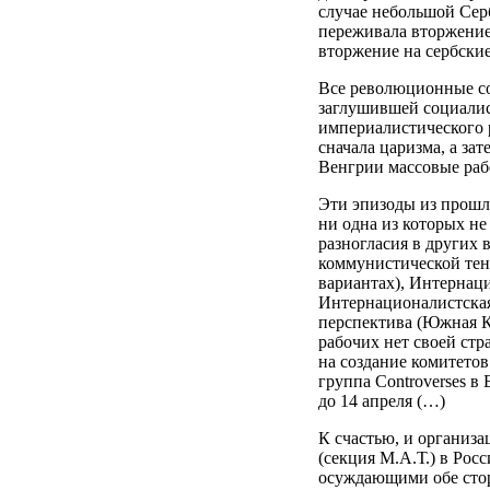
случае небольшой Сер
переживала вторжение 
вторжение на сербские
Все революционные с
заглушившей социалис
империалистического 
сначала царизма, а за
Венгрии массовые раб
Эти эпизоды из прошл
ни одна из которых н
разногласия в других
коммунистической тенд
вариантах), Интернаци
Интернационалистская
перспектива (Южная Ко
рабочих нет своей ст
на создание комитето
группа Controverses в
до 14 апреля (…)
К счастью, и организ
(секция М.А.Т.) в Рос
осуждающими обе стор