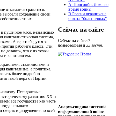
А. Понсонби. Ложь во
время войны
ые отказались сражаться,
В России ограничена
ые выбрали сохранение своей
оплата "больничных"
 собственности их
Сейчас на сайте
я в пушечное мясо, независимо
я капиталистическая система,
Сейчас на сайте
0
вами. А те, кто берутся за
пользователя
и
33 гостя
.
против рабочего класса. Эти
 не делают», что с их точки
ва и капитализма.
оцкистами, сталинистами и
ия капитализма, а политика,
ровать более подробно
ить такой перл от Партии
риализму. Псевдолевые
к историческому развитию ХХ и
ваем все государства как часть
иногда называем
Анархо-синдикалистский
и смерть и разрушение по всей
информационный online-