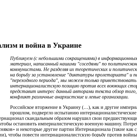
лизм и война в Украине
Публикуем (с небольшими сокращениями) в информационных 
материал, написанный нашими "соседями" по политическом
коммунистами. Не разделяя их теоретических и политичес
на борьбу за установление "диктатуры пролетариата" и пе
"переходного периода", мы можем только приветствовать
интернационалистскую позицию против всех воюющих сто
представит интерес данный авторами текста обзор того,
конфликт различные анархистские и левые организации.
Российское вторжение в Украину (…), как и другие импер
прошлом, подвергло испытанию интернационалистические
ернационал скандальным образом нарушил свои предшествующи
о, чтобы остановить империалистическую военную машину. Потре
сняков» и некоторые другие партии Интернационала (такие как с
ии), чтобы повести интернационалистскую борьбу против войны