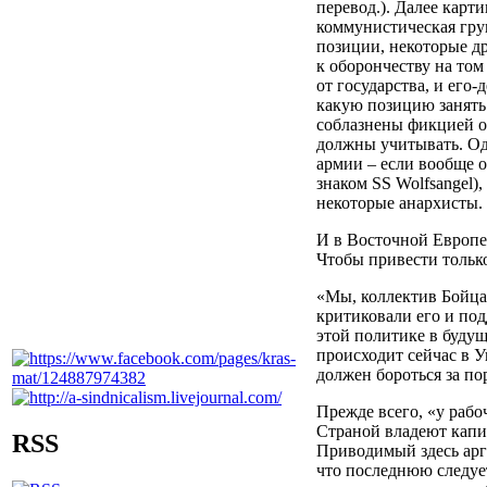
перевод.). Далее карт
коммунистическая гру
позиции, некоторые д
к оборончеству на том
от государства, и его
какую позицию занять
соблазнены фикцией о 
должны учитывать. Од
армии – если вообще о
знаком SS Wolfsangel)
некоторые анархисты.
И в Восточной Европе
Чтобы привести тольк
«Мы, коллектив Бойца 
критиковали его и по
этой политике в будуще
происходит сейчас в У
должен бороться за по
Прежде всего, «у рабо
Страной владеют капит
RSS
Приводимый здесь аргу
что последнюю следует