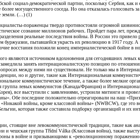
бской социал-демократической партии, поскольку Сербия, как и
более могущественного соседа. Но она отказалась голосовать з
 земли. (…) (1)
оциалисты-пораженцы твердо противостояли огромной шовинис
тическое сознание миллионов рабочих. Пройдет пара лет, прежд
разделения реальные последствия войны. В России это привело 
тем буржуазии, пытавшейся украсть их революцию в 1917 году. А
очие восстания положили конец империалистической бойне в ноя
ого являются источником вдохновения для сегодняшних левых 
е замедлила занять интернационалистскую позицию по отношени
 вопросах между ними ни существовали. Не только мы в Интерн
енции, но и другие, такие как Интернациональная коммунистиче
ональное коммунистическое течение, а также более мелкие орга
 группа левых коммунистов (Канада/Франция) и Интернациона
рея), все выступили с заявлениями, устроили митинги и провели
раны». Обе последние положительно отреагировали на наш «При
в «Никакой войны, кроме классовой войны» (NWBCW), где это во
 Бельгии, которая также составила подборку организаций и их и
ации, стоящие вне левокоммунистической традиции, такие как а
сии и чешская группа Třídní Válka (Классовая война), также выст
оны в войне и призывающими к «революционному поражению» (