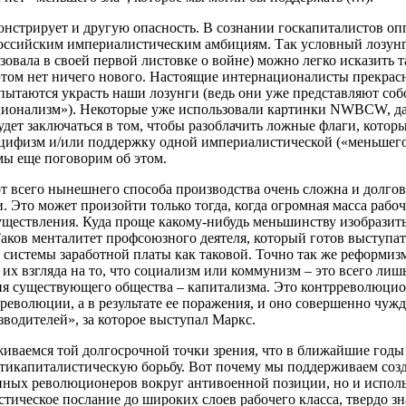
нстрирует и другую опасность. В сознании госкапиталистов оп
российским империалистическим амбициям. Так условный лозу
вала в своей первой листовке о войне) можно легко исказить т
этом нет ничего нового. Настоящие интернационалисты прекрас
пытаются украсть наши лозунги (ведь они уже представляют с
онализм»). Некоторые уже использовали картинки NWBCW, даже
удет заключаться в том, чтобы разоблачить ложные флаги, кото
цифизм и/или поддержку одной империалистической («меньшего 
ы еще поговорим об этом.
от всего нынешнего способа производства очень сложна и долго
. Это может произойти только тогда, когда огромная масса рабо
уществления. Куда проще какому-нибудь меньшинству изобразить,
Таков менталитет профсоюзного деятеля, который готов выступа
у системы заработной платы как таковой. Точно так же реформи
 их взгляда на то, что социализм или коммунизм – это всего ли
сия существующего общества – капитализма. Это контрреволюцио
 революции, а в результате ее поражения, и оно совершенно чуж
водителей», за которое выступал Маркс.
иваемся той долгосрочной точки зрения, что в ближайшие годы 
нтикапиталистическую борьбу. Вот почему мы поддерживаем со
нных революционеров вокруг антивоенной позиции, но и исполь
тическое послание до широких слоев рабочего класса, твердо зн