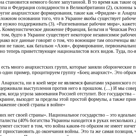
ина становится немного более запутанной. В то время как такие 
ппа и Федерация солидарности в Великобритании (2), склонны 
ругие анархистские формирования, такие как «Фридом» и Анарх
 ложном основании того, что в Украине якобы существует рабоч
-де нужно поддерживать (3). «Разгневанные рабочие мира», кажетс
. Коммунистическое движение (Франция, Бельгия и Чешская Рес
том, будто в Украине существует некоторое независимое рабоче
нако все данные говорят о том, что воюющие там ополченцы яв
ни не такие, как батальон «Азов», формирование, первоначально
, но теперь приветствующее националистов всех видов. Туда, по-
 есть много анархистских групп, которые заняли оборонческие 
о один пример, процитируем группу «Боец анархист». Это образ
Анархиста, ни в коей мере не являемся фанатами украинского 
ддерживали выступления против него в прошлом. (…) И мы сове
м, когда угроза завоевания Россией отступит. Все государства –
краине, выходит за пределы этой простой формулы, а также при
ражение своей страны в войне»
чих нет своей страны». Национальное государство – это идеальн
алисты (40% богатства Украины находится в руках нескольких д
мент состоит в том, что война каким-то образом не имеет ничег
 приостановить до окончания войны. Это та же самая позиция, 