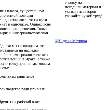
ссылку на
исходный материал и
ения класса, существенной
указывать авторов -
гоприятной позиции –
уважайте чужой труд!
анды означают, что на пути
нет в одночасье. Однако ясно
олюционного решения. Только
тации и империалистической
Однако мы не ожидаем, что
новываясь на наследии,
в обоих империалистических
отив войны в Ираке, а также
кую точку зрения, мы можем
нкты:
ональных капиталов,
 производство ради прибыли
рушат на рабочий класс.