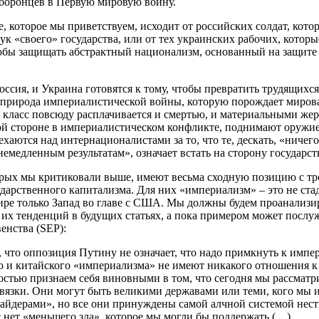
боронцев в Первую мировую войну.
, которое мы приветствуем, исходит от российских солдат, котор
рук «своего» государства, или от тех украинских рабочих, котор
тобы защищать абстрактный национализм, основанный на защите
оссия, и Украина готовятся к тому, чтобы превратить трудящихс
а природа империалистической войны, которую порождает мирова
 класс повсюду расплачивается и смертью, и материальными жерт
ой стороне в империалистическом конфликте, поднимают оружие 
хаются над интернационалистами за то, что те, дескать, «ничего
немедленным результатам», означает встать на сторону государст
торых мы критиковали выше, имеют весьма сходную позицию с тр
дарственного капитализма. Для них «империализм» – это не стад
ире только Запад во главе с США. Мы должны будем проанализи
их тенденций в будущих статьях, а пока примером может послуж
енства (SEP):
 что оппозиция Путину не означает, что надо примкнуть к импе
о и китайского «империализма» не имеют никакого отношения 
стью признаем себя виновными в том, что сегодня мы рассматри
вязки. Они могут быть великими державами или теми, кого мы 
айдерами», но все они принуждены самой алчной системой нест
с нет «меньшего зла», которое мы могли бы поддержать (…).