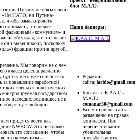
проект - неофициальный
блог М.А.Т.:
позиция Путину не обязательно
нг «Ни НАТО, ни Путина»
ак, чтобы замаскировать
но понимают, что левые
Наши баннеры:
обой фальшивый «коммунизм» и
 не обсуждая, что это значит.
рые они вывешивают, поскольку
зла») фракции против другой.
временна. Мы говорим не о чем
чего класса целенаправленно
 будто у него уже сейчас есть
Редакция
ть за повышение заработной
сайта:
larido@gmail.com
зм таких «левых» политических
Контакт с К.Р.А.С.-
шь контролируемая государством
М.А.Т.:
нное наследие, возникшее не в
comanar30@gmail.com
до обществу «свободно
Все материалы сайта
размещены на правах
нам придется вести как
копилефта. При
здание NWBCW. Это не только
перепечатывании
зовать это соглашение, чтобы
убедительная
ая, что коммунизм –
просьба ставить