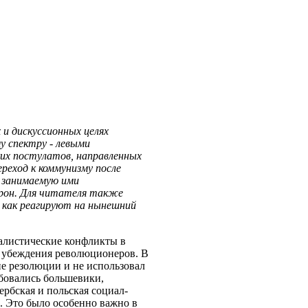
и дискуссионных целях
у спектру - левыми
ких постулатов, направленных
реход к коммунизму после
 занимаемую ими
рон. Для читателя также
 как реагируют на нынешний
иалистические конфликты в
 убеждения революционеров. В
е резолюции и не использовал
бовались большевики,
ербская и польская социал-
. Это было особенно важно в