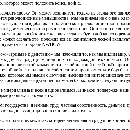
о, которое может положить конец войне.
авязать сверху. Он может возникнуть только из реального движ
ются революционные меньшинства. Мы начинаем не с очень бла
го отступления вдобавок к столетию контрреволюционной пропаг
ого движения стоят огромные препятствия. Оно точно не возник
экзистенциальный кризис человечества требует глобального рев
с может сделать это, положив конец капиталистической эксплуа
ам нужно что-то вроде NWBCW.
ом «Призыве к действию» мы изложили то, как мы видим мир. 
е к другим традициям, подпишутся под каждой буквой этого. Ос
националистской коммунистической партией в ее борьбе проти
ировой войне, и на нашем собственном прошлом опыте борьбы пр
ях, которые мы имели с другими имеющими интернационалистс
ная основа для сотрудничества могла бы включать следующие пу
, империализма и всех национализмов. Никакой поддержки наци
ормирующихся государств.
ром государства, наемный труд, частная собственность, деньги и
 свободно ассоциированных производителей.
их и политических атак, которые нынешняя и грядущие войны об