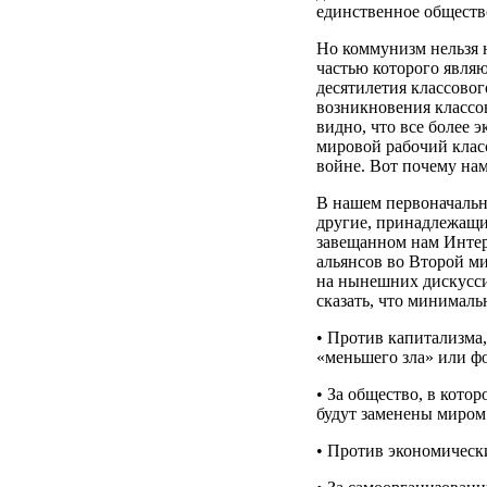
единственное обществ
Но коммунизм нельзя н
частью которого явля
десятилетия классово
возникновения классов
видно, что все более 
мировой рабочий клас
войне. Вот почему н
В нашем первоначальн
другие, принадлежащи
завещанном нам Интер
альянсов во Второй м
на нынешних дискусси
сказать, что минималь
• Против капитализма
«меньшего зла» или ф
• За общество, в кото
будут заменены миром
• Против экономическ