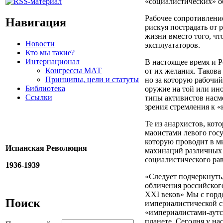
«социалистических» о
Рабочее сопротивление
Навигация
рискуя пострадать от 
жизни вместо того, ч
Новости
эксплуататоров.
Кто мы такие?
Интернационал
В настоящее время и Р
Конгрессы МАТ
от их желания. Таков
Принципы, цели и статуты
но за которую рабочий
Библиотека
оружие на той или ин
Ссылки
типы активистов насме
зрения стремления к «
Те из анархистов, ко
маоистами левого госу
которую проводит в м
Испанская Революция
махинаций различных 
социалистического рав
1936-1939
«Следует подчеркнуть,
обличения российског
ХХI веков» Мы с гордо
Поиск
империалистической с
«империалистами-аутс
планете. Сегодня у на