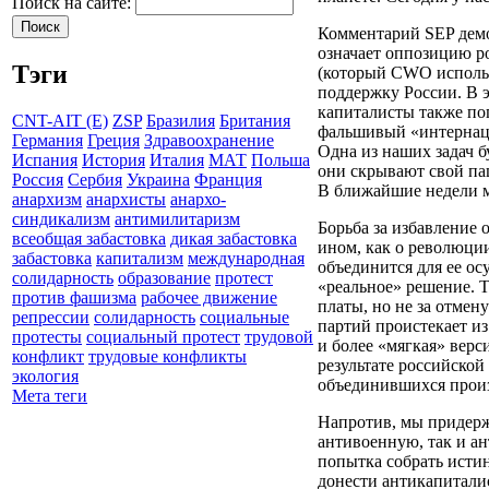
Поиск на сайте:
Комментарий SEP демо
означает оппозицию 
Тэги
(который CWO использо
поддержку России. В 
капиталисты также по
CNT-AIT (E)
ZSP
Бразилия
Британия
фальшивый «интернаци
Германия
Греция
Здравоохранение
Одна из наших задач б
Испания
История
Италия
МАТ
Польша
они скрывают свой па
Россия
Сербия
Украина
Франция
В ближайшие недели м
анархизм
анархисты
анархо-
синдикализм
антимилитаризм
Борьба за избавление 
всеобщая забастовка
дикая забастовка
ином, как о революции
забастовка
капитализм
международная
объединится для ее ос
солидарность
образование
протест
«реальное» решение. 
против фашизма
рабочее движение
платы, но не за отмен
репрессии
солидарность
социальные
партий проистекает из
протесты
социальный протест
трудовой
и более «мягкая» вер
конфликт
трудовые конфликты
результате российской
экология
объединившихся произ
Мета теги
Напротив, мы придерж
антивоенную, так и а
попытка собрать исти
донести антикапиталис