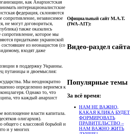
организации, как Анархистская
занимать интернационалистские
истская федерация, склоняются
ее сопротивление, независимое
Официальный сайт М.А.Т.
я, не могут договориться,
(IWA-AIT):
публика) также оказались
е сопротивление, которое мы
ляются придатками украинской
 состоявшее из неонацистов (со
Видео-раздел сайта
видимому, входят даже
позиции в поддержку Украины.
ец путаницы и двоемыслия:
Популярные темы
государства. Мы неоднократно
ршенно определенно вернемся к
 концлагеря. Однако то, что
За всё время:
нципа, что каждый анархист
НАМ НЕ ВАЖНО,
КАКАЯ КЛИКА БУДЕТ
ое воплощение власти капитала.
ФОРМИРОВАТЬ
есятков олигархов).
ПРАВИТЕЛЬСТВО –
о общего с классовой борьбой и
НАМ ВАЖНО ЖИТЬ
что и у многих
ЛУЧШЕ!