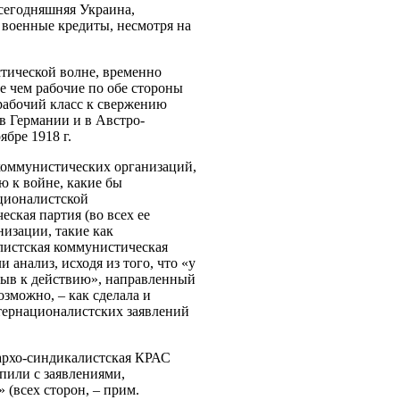
 сегодняшняя Украина,
а военные кредиты, несмотря на
тической волне, временно
е чем рабочие по обе стороны
рабочий класс к свержению
 в Германии и в Австро-
бре 1918 г.
коммунистических организаций,
ю к войне, какие бы
ационалистской
ская партия (во всех ее
низации, такие как
листская коммунистическая
 анализ, исходя из того, что «у
зыв к действию», направленный
зможно, – как сделала и
нтернационалистских заявлений
нархо-синдикалистская КРАС
упили с заявлениями,
всех сторон, – прим.