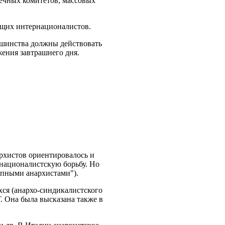
чечных комитетов, массовых
оящих интернационалистов.
ьшинства должны действовать
жения завтрашнего дня.
архистов ориентировалось и
националистскую борьбу. Но
опными анархистами").
ся (анархо-синдикалистского
 Она была высказана также в