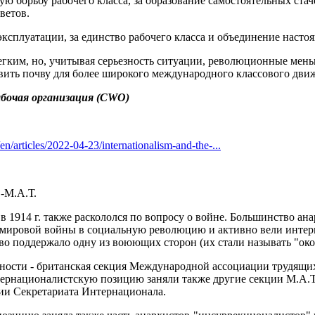
ую борьбу рабочего класса, за образование самостоятельных ста
ветов.
эксплуатации, за единство рабочего класса и объединение наст
легким, но, учитывая серьезность ситуации, революционные мен
овить почву для более широкого международного классового дви
бочая организация (CWO)
n/articles/2022-04-23/internationalism-and-the-...
М.А.Т.
в 1914 г. также раскололся по вопросу о войне. Большинство ан
 мировой войны в социальную революцию и активно вели интер
о поддержало одну из воюющих сторон (их стали называть "ок
рности - британская секция Международной ассоциации трудящих
ернационалистскую позицию заняли также другие секции М.А.Т.
ии Секретариата Интернационала.