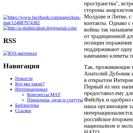
пространства", вст
стороны анархистов
Молдове и Литве, 
контакты. Однако с
войны так называем
от традиционной дл
RSS
позиции поражения 
поддерживают одну
кампанию клеветы п
Навигация
Так, проживающие 
Анатолий Дубовик 
Новости
в открытом Интерне
Кто мы такие?
Первый из них напи
Интернационал
предоставил ему для
Конгрессы МАТ
Фейсбук и одобрил 
Принципы, цели и статуты
Библиотека
наша организация з
Ссылки
интернационалистск
российское вторжени
национализм и эксп
НАТО.