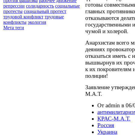
против фашизма
рабочее движение
готовы совместным
репрессии
солидарность
социальные
главных противнико
протесты
социальный протест
трудовой конфликт
трудовые
отказываются дела
конфликты
экология
государственными 
Мета теги
чумой и холерой.
Анархистам всего м
деяниях провокатор
отказаться иметь с 
вышвырнув их прочь
к их покровителям 
полиции!
Заявление утвержд
М.А.Т.
От admin в 06/
антимилитариз
КРАС-М.А.Т.
Россия
Украина