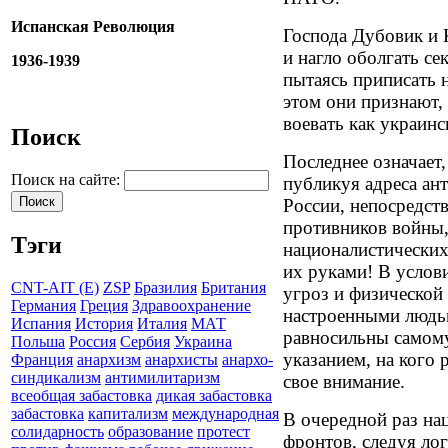
Испанская Революция
Господа Дубовик и 
и нагло оболгать се
1936-1939
пытаясь приписать 
этом они признают,
воевать как украинс
Поиск
Последнее означает
Поиск на сайте:
публикуя адреса ан
России, непосредств
противников войны,
Тэги
националистических
их руками! В услов
CNT-AIT (E)
ZSP
Бразилия
Британия
угроз и физической
Германия
Греция
Здравоохранение
настроенными людьм
Испания
История
Италия
МАТ
равносильны самом
Польша
Россия
Сербия
Украина
указанием, на кого
Франция
анархизм
анархисты
анархо-
синдикализм
антимилитаризм
свое внимание.
всеобщая забастовка
дикая забастовка
забастовка
капитализм
международная
В очередной раз на
солидарность
образование
протест
фронтов, следуя лог