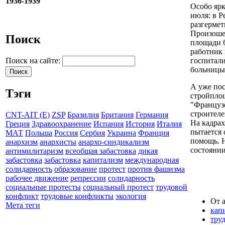
1936-1939
Особо яр
июля: в Р
разгермет
Произошел
Поиск
площади 6
работник 
госпитал
Поиск на сайте:
больницы
А уже пос
Тэги
стройпло
"Француз
строителе
CNT-AIT (E)
ZSP
Бразилия
Британия
Германия
На кадрах
Греция
Здравоохранение
Испания
История
Италия
пытается 
МАТ
Польша
Россия
Сербия
Украина
Франция
помощь. Н
анархизм
анархисты
анархо-синдикализм
состоянии
антимилитаризм
всеобщая забастовка
дикая
забастовка
забастовка
капитализм
международная
солидарность
образование
протест
против фашизма
рабочее движение
репрессии
солидарность
социальные протесты
социальный протест
трудовой
конфликт
трудовые конфликты
экология
От a
Мета теги
кап
тру