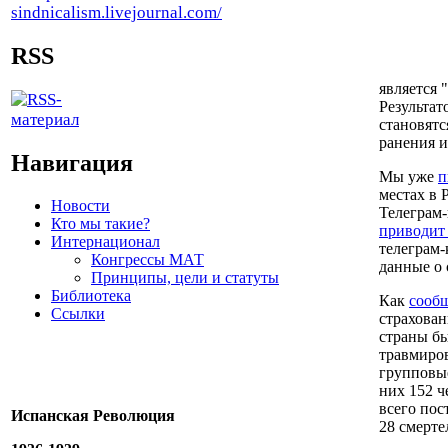
RSS
является 
Результат
становятс
ранения и
Навигация
Мы уже
п
местах в 
Новости
Телеграм-
Кто мы такие?
приводи
Интернационал
телеграм-
Конгрессы МАТ
данные о 
Принципы, цели и статуты
Библиотека
Как
сооб
Ссылки
страхован
страны бы
травмиров
групповые
них 152 ч
всего пос
Испанская Революция
28 смерте