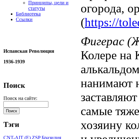
Принципы, цели и
огорода, о
статуты
Библиотека
(
https://tol
Ссылки
Фигерас (
Испанская Революция
Колере на 
1936-1939
алькальдом
нанимают н
Поиск
заставляют
Поиск на сайте:
самые тяже
хозяину ко
Тэги
и увеличен
CNT-AIT (E)
ZSP
Бразилия