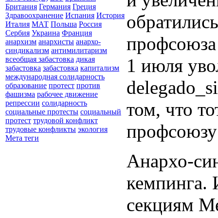
Британия
Германия
Греция
обратились
Здравоохранение
Испания
История
Италия
МАТ
Польша
Россия
Сербия
Украина
Франция
профсоюза 
анархизм
анархисты
анархо-
синдикализм
антимилитаризм
1 июля увол
всеобщая забастовка
дикая
забастовка
забастовка
капитализм
международная солидарность
delegado_s
образование
протест
против
фашизма
рабочее движение
том, что т
репрессии
солидарность
социальные протесты
социальный
протест
трудовой конфликт
профсоюзу
трудовые конфликты
экология
Мета теги
Анархо-син
кемпинга. 
секциям Ме