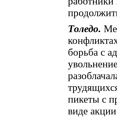
работники 
продолжить
Толедо.
Меж
конфликтах
борьба с а
увольнение
разоблачал
трудящихся
пикеты с п
виде акции