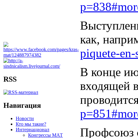
p=838#mor
Выступлени
как, напри
piquete-en-s
В конце ию
RSS
входящей в
проводится
Навигация
p=851#mor
Новости
Кто мы такие?
Профсоюз 
Интернационал
Конгрессы МАТ