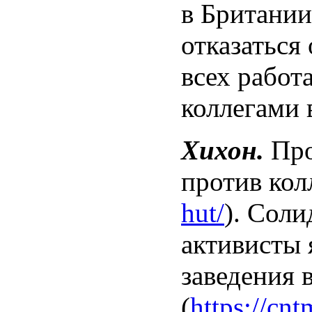
в Британии
отказаться
всех работ
коллегами 
Хихон.
Про
против кол
hut/
). Соли
активисты
заведения 
(
https://cnt