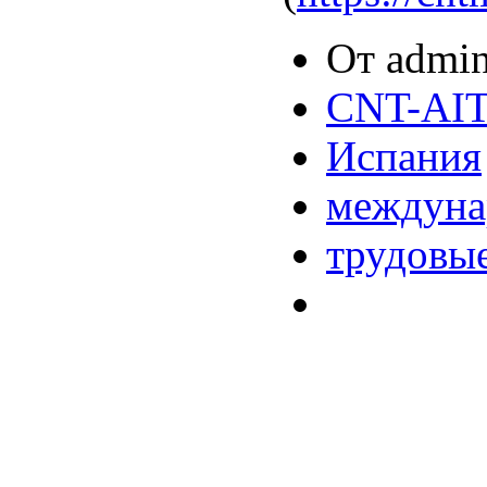
От admin
CNT-AIT
Испания
междуна
трудовы