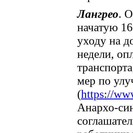
Лангрео
. 
начатую 16
уходу на д
недели, оп
транспорта
мер по улу
(
https://w
Анархо-син
соглашател