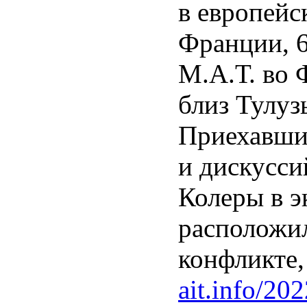
в европейс
Франции, 6
М.А.Т. во 
близ Тулуз
Приехавшие
и дискусси
Колеры в э
расположил
конфликте,
ait.info/202