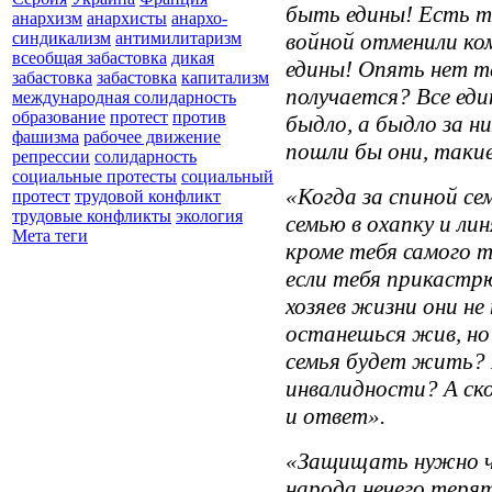
быть едины! Есть т
анархизм
анархисты
анархо-
войной отменили к
синдикализм
антимилитаризм
всеобщая забастовка
дикая
едины! Опять нет т
забастовка
забастовка
капитализм
получается? Все ед
международная солидарность
образование
протест
против
быдло, а быдло за н
фашизма
рабочее движение
пошли бы они, такие
репрессии
солидарность
социальные протесты
социальный
«Когда за спиной с
протест
трудовой конфликт
трудовые конфликты
экология
семью в охапку и ли
Мета теги
кроме тебя самого т
если тебя прикастр
хозяев жизни они не
останешься жив, но
семья будет жить? 
инвалидности? А ско
и ответ».
«Защищать нужно чт
народа нечего терят