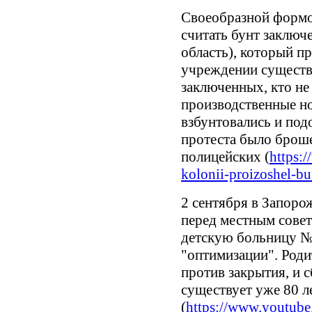
Своеобразной формо
считать бунт заключ
область), который п
учреждении существу
заключенных, кто н
производственные но
взбунтовались и под
протеста было броше
полицейских (
https:/
kolonii-proizoshel-bu
2 сентября в Запоро
перед местным совет
детскую больницу №
"оптимизации". Роди
против закрытия, и 
существует уже 80 л
(
https://www.youtub