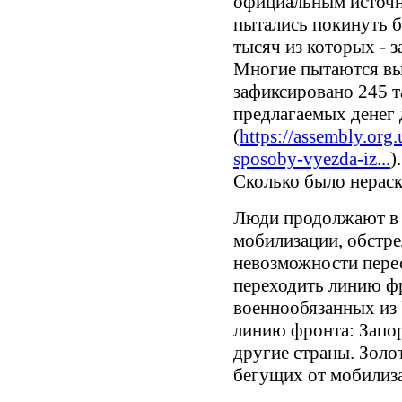
официальным источн
пытались покинуть б
тысяч из которых - 
Многие пытаются вы
зафиксировано 245 
предлагаемых денег 
(
https://assembly.or
sposoby-vyezda-iz...
)
Сколько было нераск
Люди продолжают в 
мобилизации, обстре
невозможности пере
переходить линию ф
военнообязанных из
линию фронта: Запор
другие страны. Золо
бегущих от мобилиза