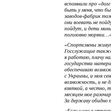
вспомнили про «дол
быть у меня, что бы
заводов-фабрик тож
они воевать не пойд
пойдут, и дети мини
поголовно моряки…
«Спортсмены живут 
Госслужащие также 
я работаю, плачу на
государства материа
обеспечиваю возмож
с Украины, и моя се
возможность, и не д
взяткой, а честно, 
месяцем мое разоча
За державу обидно 
«Если у нас в стра