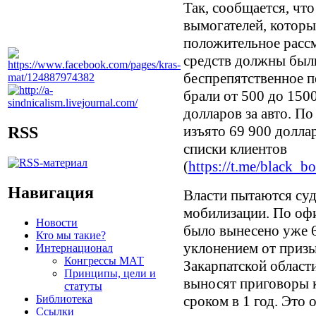
Так, сообщается, чт
вымогателей, которы
положительное рассм
средств должны был
беспрепятственное п
брали от 500 до 1500
долларов за авто. П
изъято 69 900 доллар
RSS
списки клиентов
(
https://t.me/black_b
Навигация
Власти пытаются суди
мобилизации. По оф
Новости
было вынесено уже 6
Кто мы такие?
уклонением от призыв
Интернационал
Конгрессы МАТ
Закарпатской област
Принципы, цели и
выносят приговоры к
статуты
Библиотека
сроком в 1 год. Это 
Ссылки