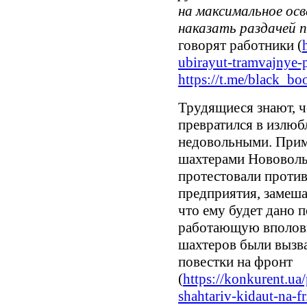
на максимальное ос
наказать раздачей по
говорят работники (
ubirayut-tramvajnye-pu
https://t.me/black_b
Трудящиеся знают, 
превратился в излюб
недовольными. Прим
шахтерами Нововолы
протестовали против
предприятия, замеша
что ему будет дано п
работающую вполови
шахтеров были вызва
повестки на фронт
(
https://konkurent.ua
shahtariv-kidaut-na-fr.