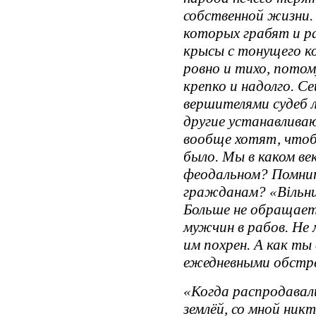
собственной жизни.
которых грабят и р
крысы с тонущего к
ровно и тихо, пото
крепко и надолго. С
вершителями судеб 
другие устанавлива
вообще хотят, чтобы
было. Мы в каком ве
феодальном? Помнит
гражданам? «Вільний
Больше не обращает
мужчин в рабов. Не
им похрен. А как т
ежедневными обстр
«Когда распродавали
землёй, со мной никт