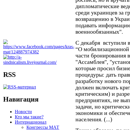
дипломатические ведо
среди украинцев за г
возвращению в Украину
подавать информацию
военнообязанных".
С декабря вступили 
“О мобилизационной 
части бронирования 
"Ассамблея", "устано
которые просил бизне
RSS
процедуры: дать прав
разработку нового п
должен включать кри
критическим) и разре
Навигация
предприятиях, не в
задачи, но критичес
Новости
экономики и обеспеч
Кто мы такие?
населения. (...)
Интернационал
Конгрессы МАТ