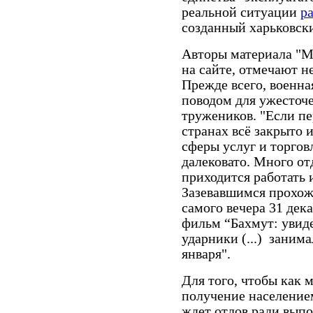
реальной ситуации
р
созданный харьковск
Авторы материала "М
на сайте, отмечают н
Прежде всего, военна
поводом для ужесточ
тружеников. "Если пе
странах всё закрыто 
сферы услуг и торгов
далековато. Много от
приходится работать 
Зазевавшимся прохожи
самого вечера 31 дека
фильм “Бахмут: увиде
ударники (...) занима
января".
Для того, чтобы как 
получение население
ждет отлов ради выпо