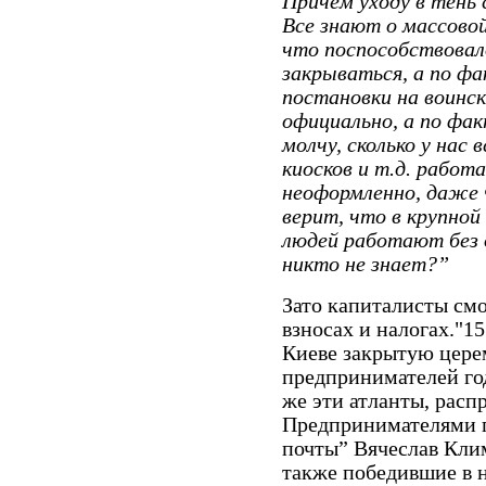
Причем уходу в тень 
Все знают о массовой
что поспособствовал
закрываться, а по фа
постановки на воинск
официально, а по фа
молчу, сколько у нас
киосков и т.д. рабо
неоформленно, даже 
верит, что в крупной
людей работают без 
никто не знает?”
Зато капиталисты см
взносах и налогах."1
Киеве закрытую цер
предпринимателей год
же эти атланты, расп
Предпринимателями г
почты” Вячеслав Кл
также победившие в 