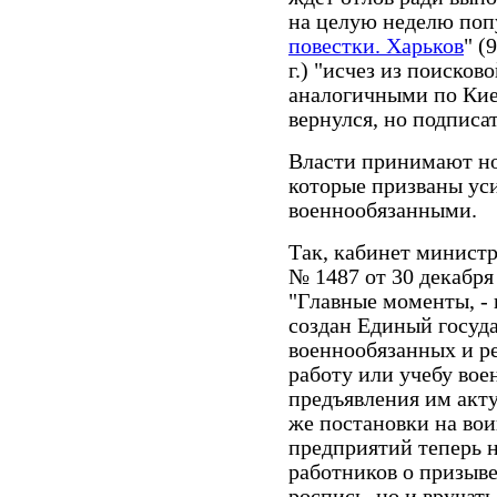
на целую неделю поп
повестки. Харьков
" (
г.) "исчез из поисков
аналогичными по Киев
вернулся, но подписа
Власти принимают но
которые призваны ус
военнообязанными.
Так, кабинет минист
№ 1487 от 30 декабря
"Главные моменты, - 
создан Единый госуд
военнообязанных и рез
работу или учебу вое
предъявления им актуа
же постановки на вои
предприятий теперь н
работников о призыве
роспись, но и вручат