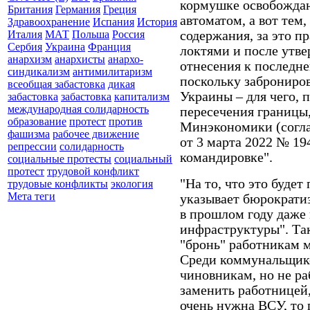
кормушке освобождаю
Британия
Германия
Греция
автоматом, а вот тем,
Здравоохранение
Испания
История
содержания, за это п
Италия
МАТ
Польша
Россия
Сербия
Украина
Франция
локтями и после утв
анархизм
анархисты
анархо-
отнесения к последн
синдикализм
антимилитаризм
поскольку заброниро
всеобщая забастовка
дикая
Украины – для чего,
забастовка
забастовка
капитализм
международная солидарность
пересечения границы
образование
протест
против
Минэкономики (согл
фашизма
рабочее движение
от 3 марта 2022 № 19
репрессии
солидарность
командировке".
социальные протесты
социальный
протест
трудовой конфликт
"На то, что это будет
трудовые конфликты
экология
Мета теги
указывает бюрократи
в прошлом году даже 
инфраструктуры". Так
"бронь" работникам м
Среди коммунальщико
чиновникам, но не р
заменить работницей,
очень нужна ВСУ, то