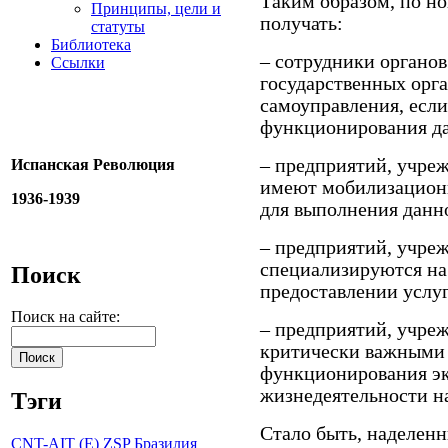
Таким образом, по н
Принципы, цели и
получать:
статуты
Библиотека
– сотрудники органов
Ссылки
государственных орга
самоуправления, если
функционирования да
– предприятий, учре
Испанская Революция
имеют мобилизационн
1936-1939
для выполнения данно
– предприятий, учре
специализируются на 
Поиск
предоставлении услуг
Поиск на сайте:
– предприятий, учре
критически важными 
функционирования эк
жизнедеятельности на
Тэги
Стало быть, наделен
CNT-AIT (E)
ZSP
Бразилия