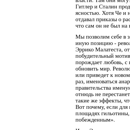
власти. Там они могу
Гитлер и Сталин прод
ясностью. Хотя Че и н
отдавал приказы о ра
что сам он не был на
Мы позволим себе в 
иную позицию - рево
Эррико Малатеста, от
побудительный мотив 
порождает любовь, с
обновить мир. Револю
или приведет к новом
раз, именоваться ана
правительства имену
отнюдь не перестанет
такие же эффекты, чт
Вот почему, если для
площадях гильотины,
побежденным».