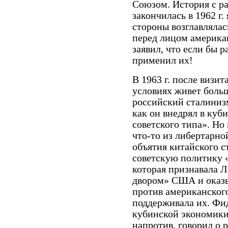
Союзом. История с ра
закончилась в 1962 г.
стороны возглавлялас
перед лицом американ
заявил, что если бы р
применил их!
В 1963 г. после визит
условиях живет больш
российский сталинизм 
как он внедрял в ку
советского типа». Но
что-то из либертарно
объятия китайского 
советскую политику 
которая признавала 
двором» США и оказ
против американског
поддерживала их. Фид
кубинской экономики
напротив, говорил о