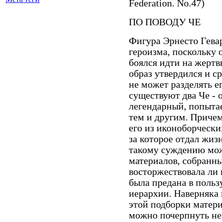
Federation. No.47)
ПО ПОВОДУ ЧЕ
Фигура Эрнесто Гева
героизма, поскольку 
боялся идти на жертв
образ утвердился и ср
не может разделять е
существуют два Че - 
легендарный, попыта
тем и другим. Причем
его из иконоборчески
за которое отдал жизн
такому суждению мож
материалов, собранны
восторжествовала ли 
была предана в польз
иерархии. Наверняка и
этой подборки матери
можно почерпнуть не