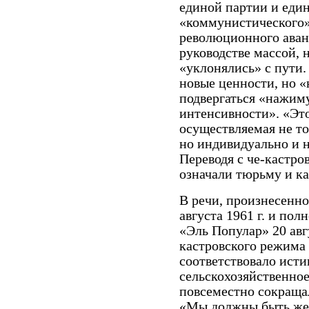
единой партии и един
«коммунистического»
революционного аванг
руководстве массой, 
«уклонялись» с пути.
новые ценности, но «
подвергаться «нажим
интенсивности». «Это
осуществляемая не т
но индивидуально и 
Переводя с че-кастро
означали тюрьму и ка
В речи, произнесенно
августа 1961 г. и по
«Эль Популар» 20 авг
кастровского режима 
соответствовало исти
сельскохозяйственное
повсеместно сокращал
«Мы должны быть же