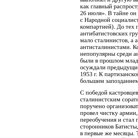
как главный распрос
26 июля». В тайне он
с Народной социалис
компартией). До тех 
антибатистовских гру
мало сталинистов, а
антисталинистами. 
непопулярны среди ан
были в прошлом мла
осуждали предыдущие
1953 г. К партизанск
большим запозданием
С победой кастровцев 
сталинистским сорат
поручено организоват
провел чистку армии,
переобучения и стал 
сторонников Батисты,
в первые же месяцы. Т