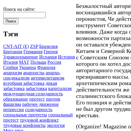
Безжалостный авторит
Поиск на сайте:
восхищавшийся авто
перонистов, Че дейст
инструмент Советско
влияния. Даже когда 
Тэги
возможности партиза
он оставался убежде
CNT-AIT (E)
ZSP
Бразилия
Китаем и Северной К
Британия
Германия
Греция
с Советским Союзом 
Здравоохранение
Испания
История
Италия
МАТ
Польша
Россия
которого он хотел до
Сербия
Украина
Франция
авторитарного госуда
анархизм
анархисты
анархо-
презиравшего массы. 
синдикализм
антимилитаризм
архетипическим ром
всеобщая забастовка
дикая
забастовка
забастовка
капитализм
действительности же
международная солидарность
сталинистского блок
образование
протест
против
Его позиция и действ
фашизма
рабочее движение
не был другом трудящ
репрессии
солидарность
крестьян.
социальные протесты
социальный
протест
трудовой конфликт
трудовые конфликты
экология
(Organize! Magazine o
Мета теги