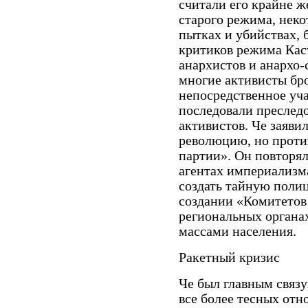
считали его крайне ж
старого режима, нек
пытках и убийствах, 
критиков режима Кас
анархистов и анархо-
многие активисты бр
непосредственное учас
последовали преследо
активистов. Че заяви
революцию, но проти
партии». Он повторял
агентах империализм
создать тайную полиц
создании «Комитетов
региональных органа
массами населения.
Ракетный кризис
Че был главным связ
все более тесных от