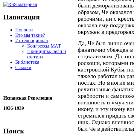
были деморализованы
образом, Че оказался
Навигация
рабочими, ни с крест
оказала ему поддержк
Новости
окружен в предгорьях
Кто мы такие?
Интернационал
Да, Че был лично оче
Конгрессы МАТ
фанатично убежден в 
Принципы, цели и
социализмом. Да, он 
статуты
Библиотека
роскоши, которыми п
Ссылки
кастровской Кубы, по
тяжело работал на р
постах. Но многие м
религиозные фанатик
храбрости и самопож
Испанская Революция
внешность и «мученич
1936-1939
икону, и эту икону во
стремился придать с
шик. Однако внешност
был Че в действитель
Поиск