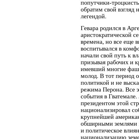
попутчики-троцкисты
обратим свой взгляд н
легендой.
Гевара родился в Арг
аристократической с
времена, но все еще 
воспитывался в комфо
начали свой путь к в
призывая рабочих и к
имевший многие фаши
молод. В тот период о
политикой и не выска
режима Перона. Все э
события в Гватемале
президентом этой стра
национализировал со
крупнейшей американ
обширными землями 
и политическое влиян
национализацию зем