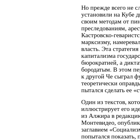
Но прежде всего не с
установили на Кубе 
своим методам от пин
преследованиям, арес
Кастровско-геваристс
марксизму, намеревал
власть. Эта стратегия
капитализма государс
бюрократией, а дикта
бородатым. В этом пе
к другой Че сыграл 
теоретически оправд
пытался сделать ее «
Один из текстов, кот
иллюстрирует его иде
из Алжира в редакци
Монтевидео, опублико
заглавием «Социализм
попытался показать, 