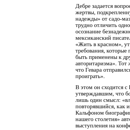
Дебре задается вопр
жертвы, подкрепленн
надежды» от садо-ма
трудно отличить одно
осознание безнадежно
мексиканский писател
«Жить в красном», у
требования, которые 
быть применены к др
авторитаризма». Тот
что Гевара отправилс
проиграть».
В этом он сходится с
утверждавшим, что б
лишь один смысл: «вл
повторявшийся, как и
Кальфоном биографии
нашего столетия» авт
выступления на конф