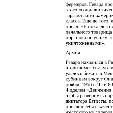
фермеров. Гевара пр
этого «социалистиче
заразил латиноамери
класса. Еще до того, 
писал: «Я поклялся п
печального товарища 
пор, пока не увижу э
уничтоженными».
Армия
Гевара находился в Г
вторгшимся силам св
удалось бежать в Мек
кубинцам вокруг Фиде
ноябре 1956 г. Че и 8
Фиделем «Движения 2
чтобы развернуть па
диктатора Батисты, 
проявил себя в качес
жестокого из лидеров