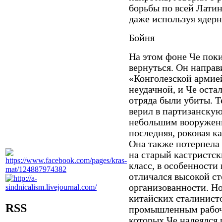
борьбы по всей Лати
даже используя ядер
Бойня
На этом фоне Че поки
вернуться. Он направи
«Конголезской армие
неудачной, и Че остал
отряда были убиты. Т
верил в партизанску
небольшим вооружен
последняя, роковая к
Она также потерпела 
на старый кастристс
класс, в особенности
отличался высокой с
организованности. Но
китайских сталинисто
RSS
промышленным рабочи
которых Че надеялся 