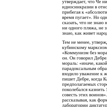
утверждает, что Че ни
идиосинкразии в отн
прибегая к «абсолютиз
время пугает». Но од
сказать, что не знаю 
ни одного пляжа, не 
знаю, как живет наро
Тем не менее, утверж
кубинскому марксизм
«Коммунизм без морал
он. Он говорил Дебре
мораль: «иначе, како
парадоксальным обра
входило уважение к ж
пишет Дебре, когда К
предполагаемых стор
поколебался казнить 
совесть этих воинов»
рассказывая, как фор
лаборатории диктатур