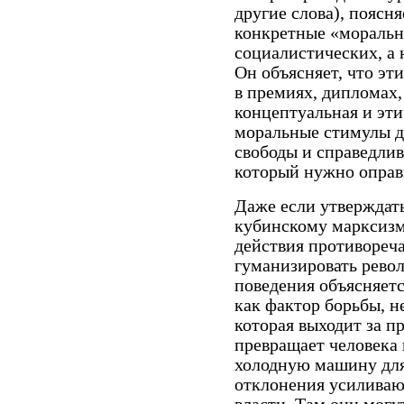
другие слова), поясня
конкретные «моральн
социалистических, а 
Он объясняет, что э
в премиях, дипломах,
концептуальная и эти
моральные стимулы д
свободы и справедлив
который нужно оправи
Даже если утверждать
кубинскому марксизм
действия противореч
гуманизировать револ
поведения объясняетс
как фактор борьбы, н
которая выходит за п
превращает человека
холодную машину для
отклонения усиливают