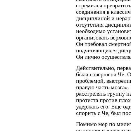
стремился превратит
соединения в классич
дисциплиной и иерарх
отсутствия дисциплин
необходимо установи
организовать верховн
Он требовал смертной
подчиняющихся дисци
Он лично осуществля
Действительно, перва
была совершена Че. О
проблемой, выстрелив
правую часть мозга».
расстрелять группу п
протеста против пло
удержать его. Еще од
спорить с Че, был по
Помимо мер по милит
выполнял и другую в