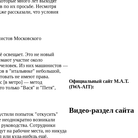
которые много лет выходят
ов по их просьбе. Несмотря
кже рассказали, что условия
нистов Московского
ё освещает. Это не новый
имают участие около
0 человек. Из них машинистов —
ов в "итальянке" небольшой,
стовать не имеют права.
Официальный сайт М.А.Т.
с [в метро] — метод
(IWA-AIT):
о только "Вася" и "Петя",
Видео-раздел сайта
пустили попыток "откусить"
е неоднократно возникали
 руководства. Сотрудники
ут на рабочие места, но никуда
д или куда-нибудь ещё.