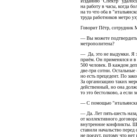
Изданию "Спектр" удалось
на работу в часы, когда б
на то что оба в "итальянск
труда работников метро у
Говорит Пётр, сотрудник 
— Вы можете подтвердить,
метрополитена?
— Да, это не выдумки. Я 
приём. Он применялся и в
500 человек. В каждом де
две-три сотни. Остальные
но есть прецедент. По зак
За организацию таких мер
действенный, но она должн
то это бестолково, а если 
— С помощью "итальянских
— Да. Лет пять-шесть наза
от коллективного договор
внутренние конфликты. Шл
ставили начальство перед 
не поедут, потому что нет