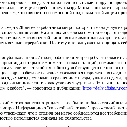
имо кадрового голода метрополитен испытывает и другие пробле
появилась петицияс требованием к мэру Москвы повысить зарпл
человек, что говорит о несомненной поддержке этой акции прот
 смерть 28-летнего работника метро, который якобы уснул на ра
хватает машинистов. На линиях московского метро убирают подв
вечером на Замоскворецкой линии высаживают пассажиров из‑за 
еть вечные переработки. Поэтому они вынуждены защищать себя
 опубликованной 27 июля, работники метро требуют повысить 
 происходит открытие множества новых станций, помимо этого 
с этим увеличивается объем работы у действующего персонала, в
щие кадры работают на износ, сказывается недостаток выходных
 на отдых между сменами в сравнении с предыдущими годами, п
кадров минимален, так как условия труда и заработная плата не
ым к работе", — говорится в публикации (
https://daily.afisha.ru/
ский метрополитен» отрицает какие бы то ни было стихийные 
е метро. Информацию о "скрытой забастовке" пресс-служба метр
утверждает, что в столичном метро соблюдаются все требования
ностью исполняются социальные обязательства.