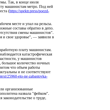
мы. Так, в конце июля
ату машинистам метро. Под ней
еста (
https://spektr.press/poezd-
бочем месте и упал на рельсы.
ижные составы обратно в депо.
отсутствия смены машинистов".
 и свое здоровье", — заявили в
заработную плату машинистам.
наблюдается катастрофическая
 частности, у машинистов
, большое количество ночных
ритом что объем работы
актуальны и не соответствуют
context/25960-eto-ne-zabastovka-
или организованные
ополитена назвала "фейком".
 законодательстве о труде,