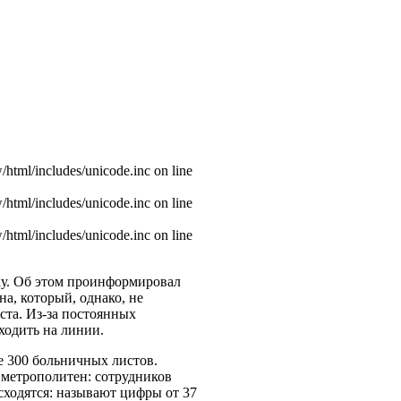
w/html/includes/unicode.inc on line
w/html/includes/unicode.inc on line
w/html/includes/unicode.inc on line
ку. Об этом проинформировал
, который, однако, не
ста. Из-за постоянных
одить на линии.
е 300 больничных листов.
 метрополитен: сотрудников
сходятся: называют цифры от 37