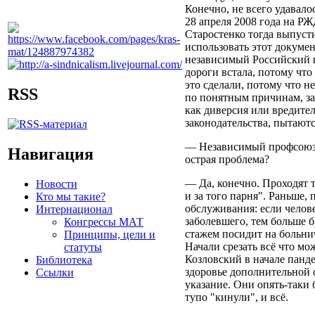
Конечно, не всего удавало
28 апреля 2008 года на Р
Старостенко тогда выпуст
использовать этот докум
независимый Российский 
дороги встала, потому чт
это сделали, потому что не
RSS
по понятным причинам, за
как диверсия или вредите
законодательства, пытаютс
— Независимый профсоюз н
Навигация
острая проблема?
— Да, конечно. Проходят т
Новости
и за того парня". Раньше
Кто мы такие?
обслуживания: если челове
Интернационал
заболевшего, тем больше б
Конгрессы МАТ
стажем посидит на больнич
Принципы, цели и
Начали срезать всё что м
статуты
Козловский в начале панде
Библиотека
здоровье дополнительной 
Ссылки
указание. Они опять-таки 
тупо "кинули", и всё.