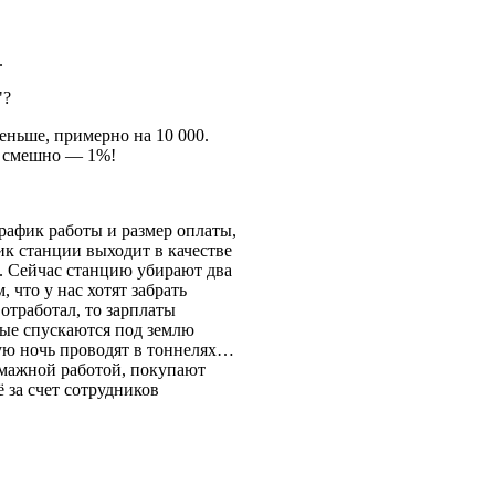
.
"?
еньше, примерно на 10 000.
то смешно — 1%!
рафик работы и размер оплаты,
ник станции выходит в качестве
е. Сейчас станцию убирают два
, что у нас хотят забрать
 отработал, то зарплаты
рые спускаются под землю
дую ночь проводят в тоннелях…
умажной работой, покупают
ё за счет сотрудников