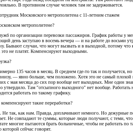
лояльно. В противном случае человек там не задерживается.
сотрудник Московского метрополитена с 11-летним стажем
осковском метрополитене?
лужб по организации перевозки пассажиров. График работы у ме
дующий день заступаю в восемь вечера — и на работе до восьми ут
ену. Бывают случаи, что могут вызвать и в выходной, потому что 
 это не платят. Компенсируют выходными.
узка?
мерно 135 часов в месяц. В среднем где-то так и получается, но 
внизу, — явно больше, чем положено. Хотя это не самый плохой 
них с мая месяца до сих пор вообще нет выходных. Мне один зн
о утвердило. Там "отсыпного выходного" нет вообще. Работать н
дится работать по такому графику.
компенсируют такие переработки?
. Не так, как нам. Правда, доплачивают немного. Но дежурные п
ет. Не совпадают те суммы, которые люди получают, с теми, чт
тате многие пытаются брать больничные, чтобы не работать по т
о которой сейчас говорят.