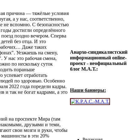
вная причина — тяжёлые условия
гая, а у нас, соответственно,
аже не вспомню. С безопасностью
е годы достигли определённого
д поезд поздно вечером. Сперва
 детей без отца. И это
 рабочих… Даже таких
Анархо-синдикалистский
фонах". Уезжаешь на смену,
информационный online-
 У нас это рабочая смена,
проект - неофициальный
ожно по нескольку суток
блог М.А.Т.:
ыходить пораньше
о успевает отработать
 людей по здоровью. Особенно
аля 2022 года поредели кадры.
Наши баннеры:
в и так не богат кадрами, а это
ний на проспекте Мира (там
накомыми, друзьями и теми,
рягают свои мозги и руки, чтобы
е машинисты в эти 20%
Редакция