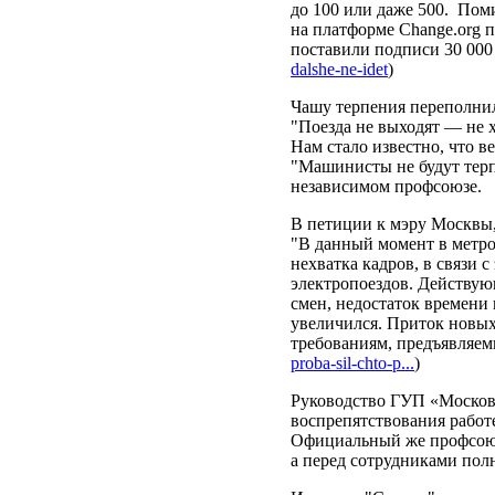
до 100 или даже 500. Пом
на платформе Change.org 
поставили подписи 30 000 
dalshe-ne-idet
)
Чашу терпения переполнила
"Поезда не выходят — не 
Нам стало известно, что 
"Машинисты не будут терп
независимом профсоюзе.
В петиции к мэру Москвы,
"В данный момент в метро
нехватка кадров, в связи 
электропоездов. Действую
смен, недостаток времени
увеличился. Приток новых 
требованиям, предъявляем
proba-sil-chto-p...
)
Руководство ГУП «Москов
воспрепятствования работ
Официальный же профсоюз 
а перед сотрудниками пол