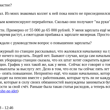
частие?
ал. Из моих знакомых коллег к ней пока никто не присоединился
ым компенсируют переработки. Сколько они получают "на руки
ти. Примерно от 55 000 до 65 000 рублей. У меня зарплата ещё м
время растут, а ежегодная прибавка к зарплате мизерная. Прос
уждали с руководством вопрос о повышении зарплаты?
журный по станции рассказывал, что жаловался начальнику на г
ет ничего поделать. Людей нет. Бывают случаи, когда сам началь
ях уборщица станции сказала, что их штат хотят сократить вдво
один. График у них такой же, как у меня. Сейчас все говорят о том
выплаты за выслугу лет. Дело в том, что если ты сейчас пять лет
 опять повышение. Неприятно ещё, что наши начальники, кото
ыходят на пенсию вместе с работниками, которые чуть ли не каж
и, которые в силу своих обязанностей вынуждены заниматься б
ти за свой счёт. Раньше была такая статья расходов, а теперь вс
lshe-ne-idet
)
 - 12:46