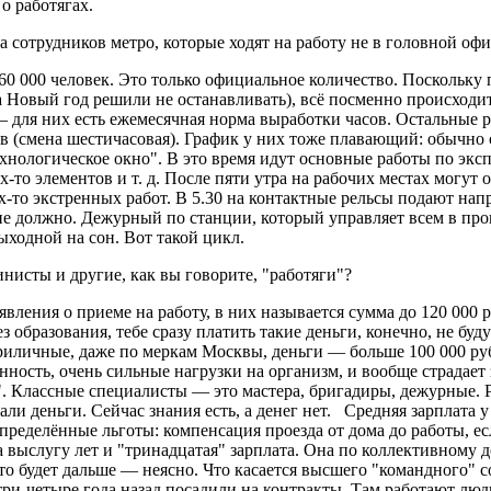
о работягах.
а сотрудников метро, которые ходят на работу не в головной о
60 000 человек. Это только официальное количество. Поскольку
а Новый год решили не останавливать), всё посменно происходи
 для них есть ежемесячная норма выработки часов. Остальные р
в (смена шестичасовая). График у них тоже плавающий: обычно 
хнологическое окно". В это время идут основные работы по экс
-то элементов и т. д. После пяти утра на рабочих местах могут о
их-то экстренных работ. В 5.30 на контактные рельсы подают на
 не должно. Дежурный по станции, который управляет всем в про
выходной на сон. Вот такой цикл.
исты и другие, как вы говорите, "работяги"?
вления о приеме на работу, в них называется сумма до 120 000 р
з образования, тебе сразу платить такие деньги, конечно, не б
риличные, даже по меркам Москвы, деньги — больше 100 000 ру
нность, очень сильные нагрузки на организм, и вообще страдает
". Классные специалисты — это мастера, бригадиры, дежурные. Р
ли деньги. Сейчас знания есть, а денег нет. Средняя зарплата у
определённые льготы: компенсация проезда от дома до работы, е
 выслугу лет и "тринадцатая" зарплата. Она по коллективному д
Что будет дальше — неясно. Что касается высшего "командного" с
три-четыре года назад посадили на контракты. Там работают люд