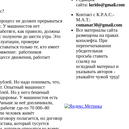
сайта:
larido@gmail.com
фис?
Контакт с К.Р.А.С.-
М.А.Т.:
 процесс не должен прерываться
comanar30@gmail.com
т. У машинистов нет
Все материалы сайта
аботяги, как правило, должны
размещены на правах
с полуночи до шести утра. Это
копилефта. При
плуатации, проверке
перепечатывании
ставаться только те, кто имеет
убедительная
пряжение: работников
просьба ставить
цессе движения, работает
ссылку на
исходный материал и
указывать авторов -
уважайте чужой труд!
ублей. Но надо понимать, что,
удут. Опытный машинист
блей. Но у него бешеный
 здоровье. У машинистов есть
аньше за неё доплачивали,
 работяг где-то 70 000–80
сли человек живёт
оговору полагается, но договор
остава, который тусуется
и, которые относятся ко всему