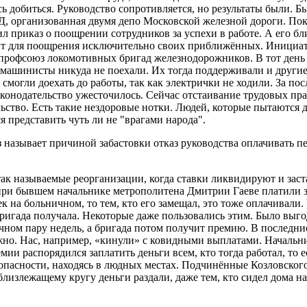
сь добиться. Руководство сопротивляется, но результаты были. Б
ЖД, организованная двумя депо Московской железной дороги. По
ил приказ о поощрении сотрудников за успехи в работе. А его 
ент для поощрения исключительно своих приближённых. Инициа
профсоюз локомотивных бригад железнодорожников. В тот день 
о машинисты никуда не поехали. Их тогда поддерживали и друг
 смогли доехать до работы, так как электрички не ходили. За пос
конодательство ужесточилось. Сейчас отстаивание трудовых пра
льство. Есть такие нездоровые нотки. Людей, которые пытаются
я представить чуть ли не "врагами народа".
азывает причиной забастовки отказ руководства оплачивать пе
ак называемые реорганизации, когда ставки ликвидируют и заст
, при бывшем начальнике метрополитена Дмитрии Гаеве платили 
к на больничном, то тем, кто его замещал, это тоже оплачивали
ригада получала. Некоторые даже пользовались этим. Было выго
ном пару недель, а бригада потом получит премию. В последние
ожно. Нас, например, «кинули» с ковидными выплатами. Началь
мии распорядился заплатить деньги всем, кто тогда работал, то е
опасности, находясь в людных местах. Подчинённые Козловског
близлежащему кругу деньги раздали, даже тем, кто сидел дома на 