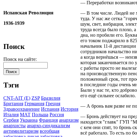
— Переработки возникают 
Испанская Революция
— В том числе. Людей не 
туда. У нас же сетка "горя
1936-1939
шум, свет, вибрация, элек
труда всегда было плохо, 
дна, но пробили его. Букв
его током поджарило в 825 
Поиск
начальник 11-й дистанции
сотрудников начальство ни
а когда вернёшься — неизв
Поиск на сайте:
которая заканчивается по 
с работы просто не вылеза
на производственную пенс
положенный срок, тот про
Тэги
в последние годы очень м
Были у нас те, кто добров
его ещё сильнее ослабило.
CNT-AIT (E)
ZSP
Бразилия
Британия
Германия
Греция
— А бронь вам разве не п
Здравоохранение
Испания
История
Италия
МАТ
Польша
Россия
— Бронь действует на пре
Сербия
Украина
Франция
анархизм
находится "главк" ГУП "М
анархисты
анархо-синдикализм
с кем они спят, то бронь 
антимилитаризм
всеобщая
всё работало. То есть по
забастовка
дикая забастовка