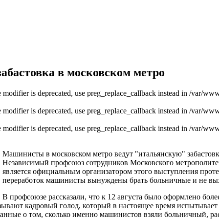
абастовка в московском метро
/e modifier is deprecated, use preg_replace_callback instead in /var/ww
/e modifier is deprecated, use preg_replace_callback instead in /var/ww
/e modifier is deprecated, use preg_replace_callback instead in /var/ww
Машинисты в московском метро ведут "итальянскую" забастов
Независимый профсоюз сотрудников Московского метрополитена
является официальным организатором этого выступления проте
переработок машинисты вынуждены брать больничные и не вых
В профсоюзе рассказали, что к 12 августа было оформлено боле
ывают кадровый голод, который в настоящее время испытывает
Данные о том, сколько именно машинистов взяли больничный, ра