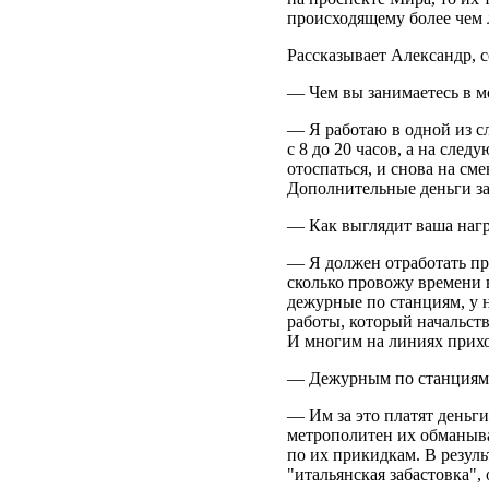
происходящему более чем 
Рассказывает Александр, 
— Чем вы занимаетесь в м
— Я работаю в одной из с
с 8 до 20 часов, а на сле
отоспаться, и снова на см
Дополнительные деньги за
— Как выглядит ваша нагр
— Я должен отработать при
сколько провожу времени 
дежурные по станциям, у 
работы, который начальств
И многим на линиях прихо
— Дежурным по станциям 
— Им за это платят деньги
метрополитен их обманыва
по их прикидкам. В резуль
"итальянская забастовка", 