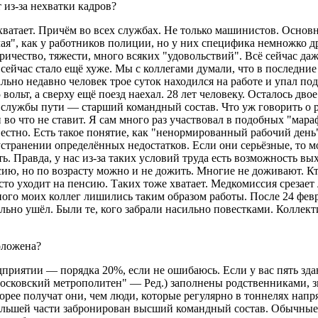
из-за нехватки кадров?
хватает. Причём во всех службах. Не только машинистов. Осно
чая", как у работников полиции, но у них специфика немножко дру
тричество, тяжести, много всяких "удовольствий". Всё сейчас д
а сейчас стало ещё хуже. Мы с коллегами думали, что в последни
ально недавно человек трое суток находился на работе и упал по
вольт, а сверху ещё поезд наехал. 28 лет человеку. Осталось двое
 службы пути — старший командный состав. Что уж говорить о
 во что не ставит. Я сам много раз участвовал в подобных "мара
естно. Есть такое понятие, как "ненормированный рабочий день".
устранении определённых недостатков. Если они серьёзные, то м
ть. Правда, у нас из-за таких условий труда есть возможность в
ию, но по возрасту можно и не дожить. Многие не доживают. Кт
сто уходит на пенсию. Таких тоже хватает. Медкомиссия срезает
ного моих коллег лишились таким образом работы. После 24 февр
ольно ушёл. Были те, кого забрали насильно повестками. Коллекти
оложена?
дприятии — порядка 20%, если не ошибаюсь. Если у вас пять зда
осковский метрополитен" — Ред.) заполнены родственниками, з
скорее получат они, чем люди, которые регулярно в тоннелях нап
 большей части забронирован высший командный состав. Обычны