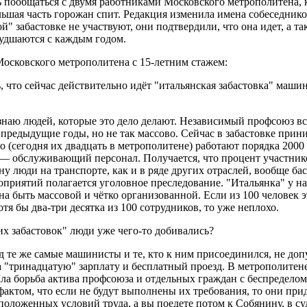
 пообщаться с двумя работниками Московского метрополитена, 
ольшая часть горожан спит. Редакция изменила имена собеседник
ой" забастовке не участвуют, они подтвердили, что она идет, а та
худшаются с каждым годом.
Московского метрополитена с 15-летним стажем:
 что сейчас действительно идёт "итальянская забастовка" маши
знаю людей, которые это дело делают. Независимый профсоюз вс
 предыдущие годы, но не так массово. Сейчас в забастовке прин
по (сегодня их двадцать в метрополитене) работают порядка 200
 — обслуживающий персонал. Получается, что процент участник
ону люди на транспорте, как и в ряде других отраслей, вообще ба
оприятий полагается уголовное преследование. "Итальянка" у на
а быть массовой и чётко организованной. Если из 100 человек эт
хотя бы два-три десятка из 100 сотрудников, то уже неплохо.
 забастовок" люди уже чего-то добивались?
д те же самые машинисты и те, кто к ним присоединился, не до
а "тринадцатую" зарплату и бесплатный проезд. В метрополитен
а борьба актива профсоюза и отдельных граждан с беспределом
фактом, что если не будут выполнены их требования, то они прид
 положенных условий труда, а вы поедете потом к Собянину, в су