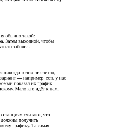
ня обычно такой:
ра. Затем выходной, чтобы
кто-то заболел.
я никогда точно не считал,
вариант — например, есть у нас
акомый показал их график
екому. Мало кто идёт к нам.
о станциям считают, что
о должны получить
акому графику. Та самая