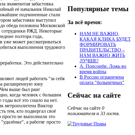
ыла знаменитая забастовка
Популярные темы
койный её начальник Николай
ближайшие подчиненные стали
тором забастовки выступил
За всё время:
до обеда половина Московской
ие сотрудники РЖД. Некоторые
НАМ НЕ ВАЖНО,
ледние полтора года,
КАКАЯ КЛИКА БУДЕТ
в уже может рассматриваться
ФОРМИРОВАТЬ
 добиться выполнения трудового
ПРАВИТЕЛЬСТВО –
НАМ ВАЖНО ЖИТЬ
ЛУЧШЕ!
реработки. Это действительно
А. Понсонби. Ложь во
время войны
В России ограничена
авляют людей работать "за себя
оплата "больничных"
за расширенную зону
. Чем выше был ранг
Сейчас на сайте
дно, когда человек с большим
 годы всё это сошло на нет.
ник метрополитена Виктор
Сейчас на сайте
0
сть тем, кто подвергал своё
пользователя
и
33 гостя
.
о просто не выполнили это
"удалёнке", а работяг просто