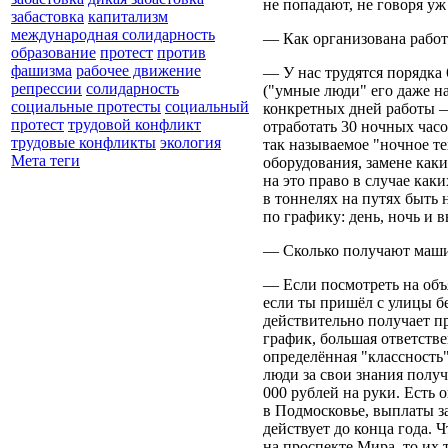
не попадают, не говоря уж 
забастовка
капитализм
международная солидарность
— Как организована работ
образование
протест
против
фашизма
рабочее движение
— У нас трудятся порядка 
репрессии
солидарность
("умные люди" его даже н
социальные протесты
социальный
конкретных дней работы —
протест
трудовой конфликт
отработать 30 ночных часо
трудовые конфликты
экология
так называемое "ночное те
Мета теги
оборудования, замене каких
на это право в случае как
в тоннелях на путях быть
по графику: день, ночь и 
— Сколько получают машин
— Если посмотреть на объя
если ты пришёл с улицы бе
действительно получает п
график, большая ответстве
определённая "классность
люди за свои знания получа
000 рублей на руки. Есть 
в Подмосковье, выплаты за
действует до конца года. 
на проспекте Мира, то их 