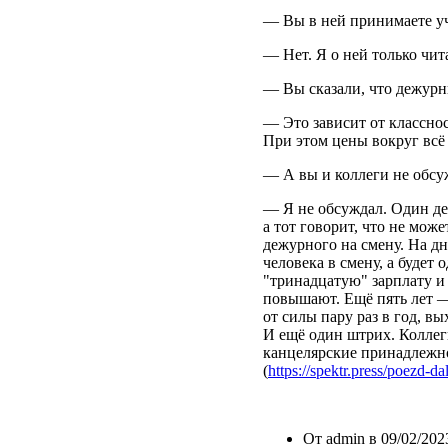
— Вы в ней принимаете у
— Нет. Я о ней только чит
— Вы сказали, что дежурн
— Это зависит от класснос
При этом цены вокруг всё 
— А вы и коллеги не обс
— Я не обсуждал. Один де
а тот говорит, что не мож
дежурного на смену. На дн
человека в смену, а будет 
"тринадцатую" зарплату и 
повышают. Ещё пять лет —
от силы пару раз в год, в
И ещё один штрих. Коллег
канцелярские принадлежнос
(
https://spektr.press/poezd-da
От admin в 09/02/2023