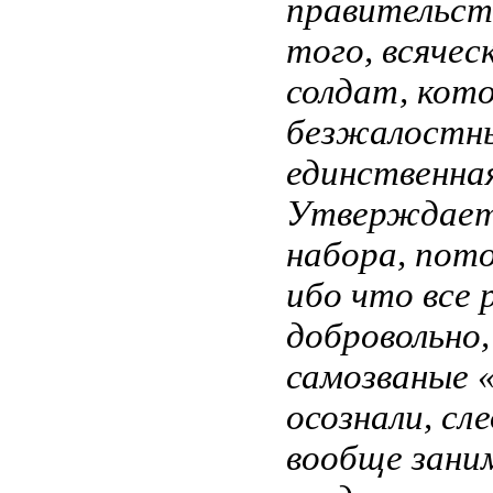
правительств
того, всячес
солдат, кот
безжалостны
единственная
Утверждаетс
набора, пот
ибо что все 
добровольно,
самозваные 
осознали, сл
вообще зани