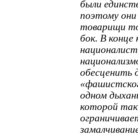
были единст
поэтому они
товарищи то
бок. В конце 
националисти
национализм
обесценить д
«фашистского
одном дыхани
которой так
ограничивае
замалчивани