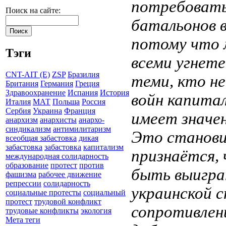
потребовать
Поиск на сайте:
батальонов в
потому что 
Тэги
всеми угнете
CNT-AIT (E)
ZSP
Бразилия
теми, кто н
Британия
Германия
Греция
Здравоохранение
Испания
История
войн капитал
Италия
МАТ
Польша
Россия
Сербия
Украина
Франция
имеет значен
анархизм
анархисты
анархо-
синдикализм
антимилитаризм
Это станови
всеобщая забастовка
дикая
забастовка
забастовка
капитализм
признаётся,
международная солидарность
образование
протест
против
быть выигра
фашизма
рабочее движение
репрессии
солидарность
украинской 
социальные протесты
социальный
протест
трудовой конфликт
сопротивлени
трудовые конфликты
экология
Мета теги