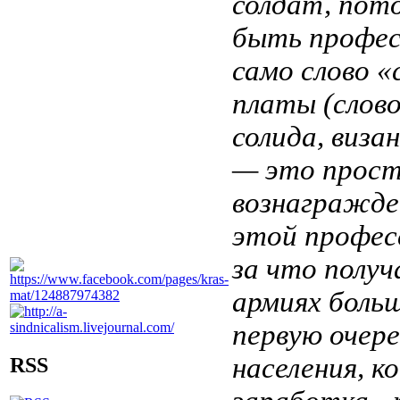
солдат, пот
быть профес
само слово «
платы (слово
солида, виза
— это прост
вознагражден
этой профес
за что получ
армиях боль
первую очере
населения, к
RSS