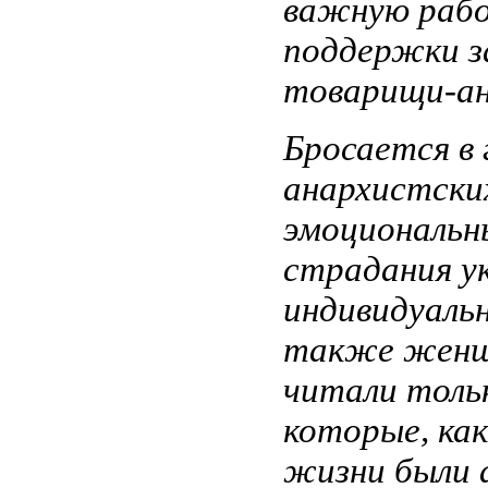
важную работ
поддержки з
товарищи-а
Бросается в 
анархистски
эмоциональн
страдания ук
индивидуаль
также женщи
читали толь
которые, ка
жизни были а