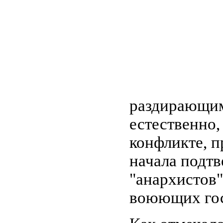
раздирающим
естественно,
конфликте, п
начала подт
"анархистов
воюющих гос