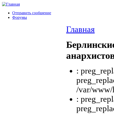
Отправить сообщение
Форумы
Главная
Берлинские
анархисто
: preg_repl
preg_repla
/var/www/h
: preg_repl
preg_repla