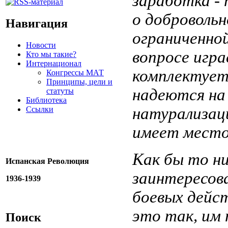
заработка ­-
о добровольн
Навигация
ограниченно
Новости
вопросе игр
Кто мы такие?
Интернационал
комплектует
Конгрессы МАТ
Принципы, цели и
надеются на
статуты
Библиотека
натурализац
Ссылки
имеет место 
Как бы то ни
Испанская Революция
заинтересова
1936-1939
боевых дейс
это так, им
Поиск