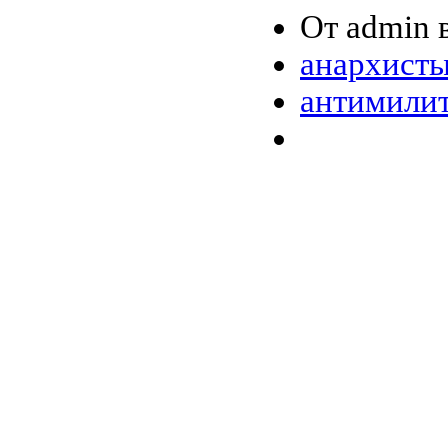
От admin в
анархист
антимили