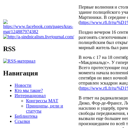
Первые волнения и столк
здание полицейского уча
Мартиники. В середине 
(
https://www.rfi.fr/
Поздно вечером 16 сентя
разгонять слезоточивым
полицейским был открыт
мирный житель был ранен
RSS
В ночь с 17 на 18 сентя
«Макдональдс». У гипер
Всего протестующие под
Навигация
момента начала волнений
сентября он ввел ночно
отправлен эскадрон жан
Новости
(
https://www.rfi.fr/
Кто мы такие?
Интернационал
В ответ на радикализаци
Конгрессы МАТ
Дюко, Фор-де-Франсе, Ле
Принципы, цели и
насилию и ущербу, прич
статуты
свободы передвижения, 
Библиотека
вызвали еще большее не
Ссылки
произошедшим по всей т