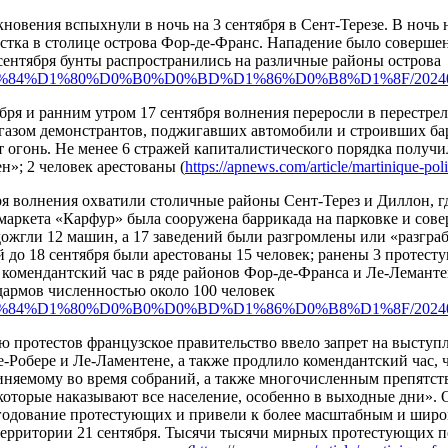
новения вспыхнули в ночь на 3 сентября в Сент-Терезе. В ночь 
стка в столице острова Фор-де-Франс. Нападение было соверше
сентября бунты распространились на различные районы острова
ru/%D1%84%D1%80%D0%B0%D0%BD%D1%86%D0%B8%D1%8F/202409
бря и ранним утром 17 сентября волнения переросли в перестре
 газом демонстрантов, поджигавших автомобили и строивших бар
 огонь. Не менее 6 стражей капиталистического порядка получ
»; 2 человек арестованы (
https://apnews.com/article/martinique-pol
бря волнения охватили столичные районы Сент-Терез и Диллон, 
маркета «Карфур» была сооружена баррикада на парковке и сове
ожгли 12 машин, а 17 заведений были разгромлены или «разграб
 до 18 сентября были арестованы 15 человек; ранены 3 протест
й комендантский час в ряде районов Фор-де-Франса и Ле-Лемант
дармов численностью около 100 человек
ru/%D1%84%D1%80%D0%B0%D0%BD%D1%86%D0%B8%D1%8F/202409
ю протестов французское правительство ввело запрет на выступ
-Робере и Ле-Ламентене, а также продлило комендантский час,
иняемому во время собраний, а также многочисленным препятст
которые наказывают все население, особенно в выходные дни». 
годование протестующих и привели к более масштабным и шир
ерритории 21 сентября. Тысячи тысячи мирных протестующих п