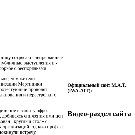
тинику сотрясают непрерывные
публичные выступления и ­-
борьбе с беспорядками.
льше, чем жители
анизации Мартиники
Официальный сайт М.А.Т.
Протестующие проводят
(IWA-AIT):
лкновения и перестрелки с
динение в защиту афро-
Видео-раздел сайта
, добиваясь снижения ими цен
ован «круглый стол» с
 организаций, однако префект
покинули встречу.