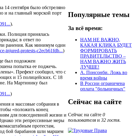
на 14 сентября было обстреляно
но и на главный морской порт
Популярные темы
1...
).
За всё время:
лки. Полиция принялась
рикады; в ответ по
НАМ НЕ ВАЖНО,
или ранения. Как минимум один
КАКАЯ КЛИКА БУДЕТ
ice-injured-protests-c2ecb61fdb...
)
ФОРМИРОВАТЬ
ПРАВИТЕЛЬСТВО –
где был подожжен
НАМ ВАЖНО ЖИТЬ
ршена попытка ее поджечь.
ЛУЧШЕ!
лены». Префект сообщил, что с
А. Понсонби. Ложь во
ующих и 15 полицейских. С 18
время войны
ене. На Мартинику был
В России ограничена
оплата "больничных"
1...
)
Сейчас на сайте
ления и массовые собрания в
 чтобы «положить конец
Сейчас на сайте
0
виям для повседневной жизни и
пользователя
и
32 гостя
.
Однако эти репрессивные меры
окомасштабным протестам,
од бой барабанов шли маршем