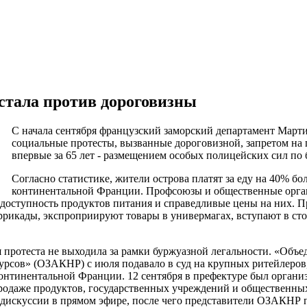
стала против дороговизны
C начала сентября французский заморский департамент Мар
социальные протесты, вызванные дороговизной, запретом на 
впервые за 65 лет ­- размещением особых полицейских сил по 
Согласно статистике, жители острова платят за еду на 40% бо
континентальной Франции. Профсоюзы и общественные орг
 доступность продуктов питания и справедливые цены на них. 
ррикады, экспроприируют товары в универмагах, вступают в сто
протеста не выходила за рамки буржуазной легальности. «Объе
сурсов» (ОЗАКНР) с июля подавало в суд на крупных ритейлеров
онтинентальной Франции. 12 сентября в префектуре был организ
родаже продуктов, государственных учреждений и общественных
 дискуссии в прямом эфире, после чего представители ОЗАКНР 