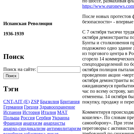
по шоссе, размахивая фл
https://www.euronews.com/2
После новых протестов 
безопасности» ­- впервые 
Испанская Революция
С 7 октября тысячи труд
1936-1939
октября демонстранты п
Бунты и столкновения п
подожжено одно здание 
из торгового центра в Р
Поиск
сгорело 14 коммерческих
спецподразделений по бо
Поиск на сайте:
октября полиция пыталас
проведении акции «мерт
октября демонстранты в
ожидавшемуся прибытию 
Тэги
час по всему острову, з
отменены. 14 октября бы
CNT-AIT (E)
ZSP
Бразилия
Британия
покупку, продажу и пере
Германия
Греция
Здравоохранение
Комментируя происходящ
Испания
История
Италия
МАТ
кошелек». По словам пр
Польша
Россия
Сербия
Украина
самооборону». При этом 
Франция
анархизм
анархисты
переговоры с активиста
анархо-синдикализм
антимилитаризм
требований по снижению
всеобщая забастовка
дикая