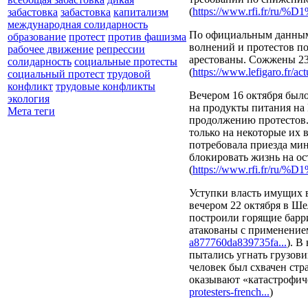
(
https://www.rfi.fr/
забастовка
забастовка
капитализм
международная солидарность
По официальным данным,
образование
протест
против фашизма
волнений и протестов по
рабочее движение
репрессии
арестованы. Сожжены 23
солидарность
социальные протесты
(
https://www.lefigaro.fr/act
социальный протест
трудовой
конфликт
трудовые конфликты
Вечером 16 октября было
экология
на продукты питания на
Мета теги
продолжению протестов. 
только на некоторые их 
потребовала приезда мин
блокировать жизнь на ос
(
https://www.rfi.fr/
Уступки власть имущих 
вечером 22 октября в Ш
построили горящие барр
атакованы с применение
a877760da839735fa...
). В
пытались угнать грузов
человек был схвачен ст
оказывают «катастрофич
protesters-french...
)