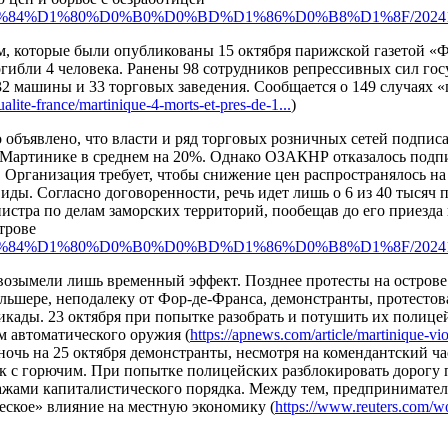
ru/%D1%84%D1%80%D0%B0%D0%BD%D1%86%D0%B8%D1%8F/202410
 которые были опубликованы 15 октября парижской газетой «Фиг
гибли 4 человека. Ранены 98 сотрудников репрессивных сил гос
2 машины и 33 торговых заведения. Сообщается о 149 случаях 
ualite-france/martinique-4-morts-et-pres-de-1...
)
 объявлено, что власти и ряд торговых розничных сетей подпи
 Мартинике в среднем на 20%. Однако ОЗАКНР отказалось подпи
Организация требует, чтобы снижение цен распространялось на 
виды. Согласно договоренности, речь идет лишь о 6 из 40 тыся
истра по делам заморских территорий, пообещав до его приезда
трове
ru/%D1%84%D1%80%D0%B0%D0%BD%D1%86%D0%B8%D1%8F/202410
возымели лишь временный эффект. Позднее протесты на острове
ельшере, неподалеку от Фор-де-Франса, демонстранты, протесто
икады. 23 октября при попытке разобрать и потушить их полиц
м автоматического оружия (
https://apnews.com/article/martinique-vio
 ночь на 25 октября демонстранты, несмотря на комендантский ч
ик с горючим. При попытке полицейских разблокировать дорогу
ражами капиталистического порядка. Между тем, предпринимател
еское» влияние на местную экономику (
https://www.reuters.com/wo