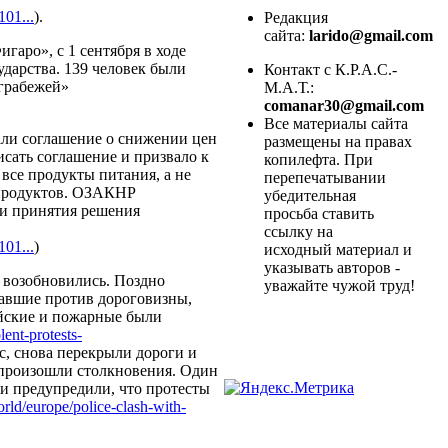
1...
).
Редакция
сайта:
larido@gmail.com
аро», с 1 сентября в ходе
ударства. 139 человек были
Контакт с К.Р.А.С.-
«грабежей»
М.А.Т.:
comanar30@gmail.com
Все материалы сайта
сали соглашение о снижении цен
размещены на правах
сать соглашение и призвало к
копилефта. При
все продукты питания, а не
перепечатывании
ч продуктов. ОЗАКНР
убедительная
 и принятия решения
просьба ставить
ссылку на
1...
)
исходный материал и
указывать авторов -
 возобновились. Поздно
уважайте чужой труд!
вавшие против дороговизны,
ейские и пожарные были
lent-protests-
ас, снова перекрыли дороги и
 произошли столкновения. Один
и предупредили, что протесты
rld/europe/police-clash-with-