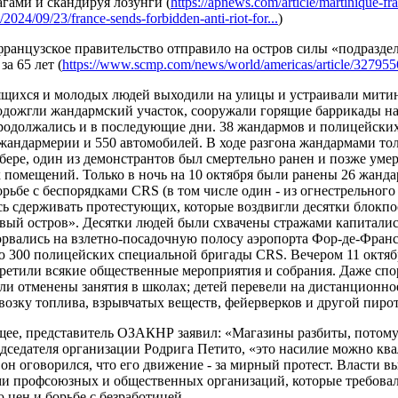
агами и скандируя лозунги (
https://apnews.com/article/martinique-fra
024/09/23/france-sends-forbidden-anti-riot-for...
)
французское правительство отправило на остров силы «подразде
за 65 лет (
https://www.scmp.com/news/world/americas/article/3279556
ящихся и молодых людей выходили на улицы и устраивали митинг
одожгли жандармский участок, сооружали горящие баррикады на
родолжались и в последующие дни. 38 жандармов и полицейски
жандармерии и 550 автомобилей. В ходе разгона жандармами т
обере, один из демонстрантов был смертельно ранен и позже уме
 помещений. Только в ночь на 10 октября были ранены 26 жанд
рьбе с беспорядками CRS (в том числе один ­- из огнестрельного 
ь сдерживать протестующих, которые воздвигли десятки блокпос
вый остров». Десятки людей были схвачены стражами капиталис
орвались на взлетно-посадочную полосу аэропорта Фор-де-Фран
300 полицейских специальной бригады CRS. Вечером 11 октябр
апретили всякие общественные мероприятия и собрания. Даже сп
ли отменены занятия в школах; детей перевели на дистанционно
возку топлива, взрывчатых веществ, фейерверков и другой пиро
ее, представитель ОЗАКНР заявил: «Магазины разбиты, потом
едседателя организации Родрига Петито, «это насилие можно кв
он оговорился, что его движение ­- за мирный протест. Власти
ми профсоюзных и общественных организаций, которые требова
 цен и борьбе с безработицей