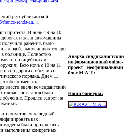
nce-protests-special-police-46f...
лений республиканской
/france-sends-an...
).
и протеста. В ночь с 9 на 10
 дорогах и жгли автомашины.
х получили ранения, было
олпы людей, выносивших товары
р в больнице. Полностью
Анархо-синдикалистский
армов и полицейских из
информационный online-
оружия). Всю ночь с 10 на 11
проект - неофициальный
тов на дорогах, объявив о
блог М.А.Т.:
тического порядка. Днем 11
с, чтобы помешать
я власти ввели комендантский
ортивные состязания были
Наши баннеры:
е обучение. Продлен запрет на
техники.
у что опустошен народный
алифицировать как
 вынуждены были продолжить
ли выполнения конкретных