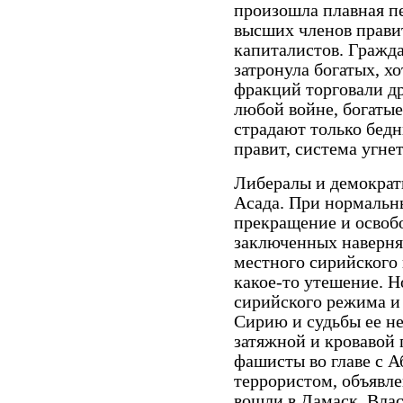
произошла плавная пе
высших членов правит
капиталистов. Гражда
затронула богатых, х
фракций торговали др
любой войне, богатые
страдают только бедн
правит, система угне
Либералы и демократ
Асада. При нормальны
прекращение и освоб
заключенных наверня
местного сирийского 
какое-то утешение. Н
сирийского режима и 
Сирию и судьбы ее н
затяжной и кровавой
фашисты во главе с 
террористом, объявл
вошли в Дамаск. Вла