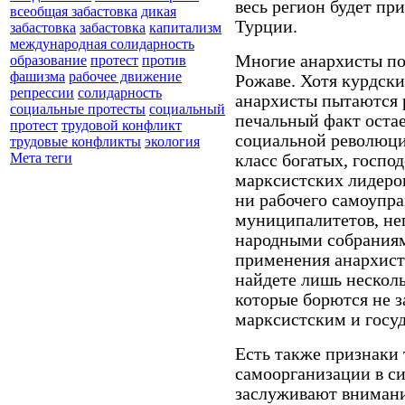
весь регион будет пр
всеобщая забастовка
дикая
Турции.
забастовка
забастовка
капитализм
международная солидарность
Многие анархисты по
образование
протест
против
фашизма
рабочее движение
Рожаве. Хотя курдск
репрессии
солидарность
анархисты пытаются 
социальные протесты
социальный
печальный факт остае
протест
трудовой конфликт
социальной революци
трудовые конфликты
экология
Мета теги
класс богатых, госпо
марксистских лидеров
ни рабочего самоупра
муниципалитетов, не
народными собраниям
применения анархист
найдете лишь нескол
которые борются не з
марксистским и госу
Есть также признаки
самоорганизации в с
заслуживают внимани