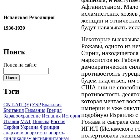
Афганистаном. Мало 
исламистских хозяев 
Испанская Революция
женщин и этнические
будут навязывать исл
1936-1939
Некоторые высказыва
Рожавы, одного из н
Поиск
Сирии, находящегося
марксистов из Рабоч
Поиск на сайте:
демократические сил
противостоять турецк
будем надеяться, им 
США они не способн
Тэги
противостоять десят
которая мечтает вос
CNT-AIT (E)
ZSP
Бразилия
империи и уже оккуп
Британия
Германия
Греция
подобную Израилю с 
Здравоохранение
Испания
История
Рожава и сыграла са
Италия
МАТ
Польша
Россия
Сербия
Украина
Франция
ИГИЛ (Исламского гос
анархизм
анархисты
анархо-
пожертвовала жизням
синдикализм
антимилитаризм