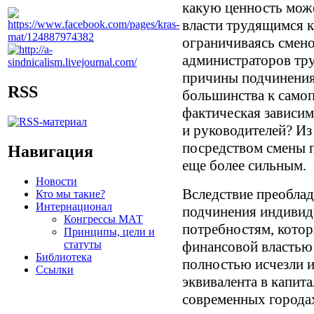
какую ценность може
власти трудящимся кл
ограничиваясь смено
администраторов тру
причины подчинения
RSS
большинства к само
фактическая зависим
и руководителей? Из
посредством смены п
Навигация
еще более сильным.
Новости
Вследствие преобла
Кто мы такие?
Интернационал
подчинения индивид
Конгрессы МАТ
потребностям, кото
Принципы, цели и
статуты
финансовой властью
Библиотека
полностью исчезли и
Ссылки
эквивалента в капит
современных города