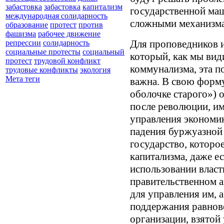
забастовка
забастовка
капитализм
государственной маш
международная солидарность
сложными механизма
образование
протест
против
фашизма
рабочее движение
Для проповедников 
репрессии
солидарность
социальные протесты
социальный
который, как мы вид
протест
трудовой конфликт
коммунализма, эта 
трудовые конфликты
экология
Мета теги
важна. В свою форму
оболочке старого») 
после революции, и
управления экономи
падения буржуазной 
государство, которое
капитализма, даже е
использовании власти
правительственном а
для управления им, 
поддержания равнов
организации, взятой