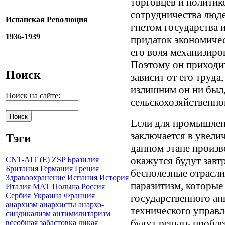
торговцев и политик
сотрудничества люд
Испанская Революция
гнетом государства 
1936-1939
придаток экономичес
его воля механизиро
Поэтому он приходит
Поиск
зависит от его труд
излишним он ни был,
Поиск на сайте:
сельскохозяйственно
Если для промышлен
заключается в увели
Тэги
данном этапе произво
окажутся будут завт
CNT-AIT (E)
ZSP
Бразилия
Британия
Германия
Греция
бесполезные отрасл
Здравоохранение
Испания
История
паразитизм, которые
Италия
МАТ
Польша
Россия
Сербия
Украина
Франция
государственного ап
анархизм
анархисты
анархо-
технического управ
синдикализм
антимилитаризм
будут решать пробл
всеобщая забастовка
дикая