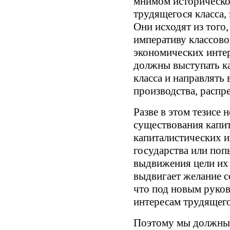
мнимом историческо
трудящегося класса,
Они исходят из того
императиву классово
экономических интер
должны выступать ка
класса и направлять 
производства, распр
Разве в этом тезисе 
существования капи
капиталистических и
государства или попы
выдвижения цели их 
выдвигает желание с
что под новым руко
интересам трудящего
Поэтому мы должны 