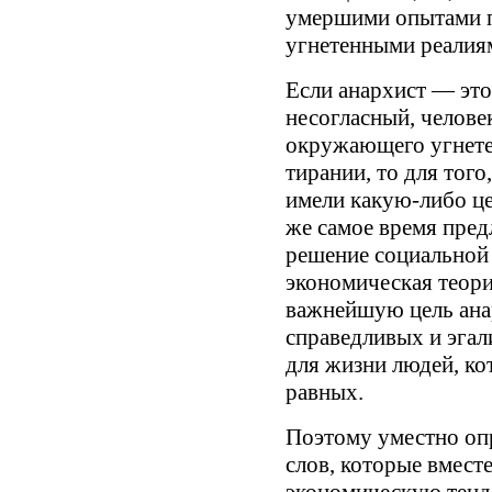
умершими опытами п
угнетенными реалия
Если анархист — это
несогласный, челове
окружающего угнете
тирании, то для тог
имели какую-либо це
же самое время предл
решение социальной
экономическая теор
важнейшую цель анар
справедливых и эга
для жизни людей, ко
равных.
Поэтому уместно опр
слов, которые вмест
экономическую тенд