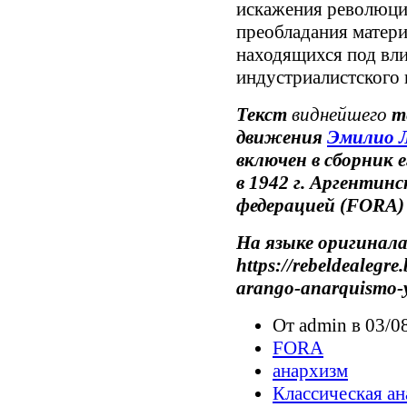
искажения революци
преобладания матери
находящихся под вли
индустриалистского
Текст
виднейшего
те
движения
Эмилио Л
включен в сборник 
в 1942 г. Аргентин
федерацией (FORA)
На языке оригинал
https://rebeldealegre
arango-anarquismo-y
От admin в 03/08
FORA
анархизм
Классическая ан