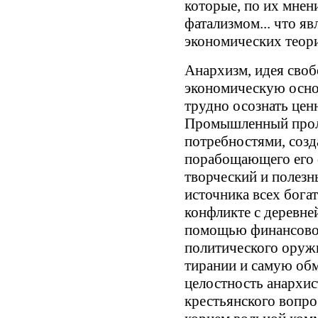
которые, по их мне
фатализмом... что я
экономических теор
Анархизм, идея своб
экономическую осно
трудно осознать цен
Промышленный прол
потребностями, соз
порабощающего его 
творческий и полезны
источника всех бога
конфликте с деревней
помощью финансово
политического оружи
тирании и самую об
целостность анархис
крестьянского вопро