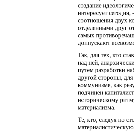
создание идеологичес
интересует сегодня, 
соотношения двух ко
отделенными друг от
самых противоречащ
доппускают всевозм
Так, для тех, кто ст
над ней, анархическ
путем разработки н
другой стороны, для
коммунизме, как рез
подчинен капиталист
историческому ритму
материализма.
Те, кто, следуя по с
материалистическую