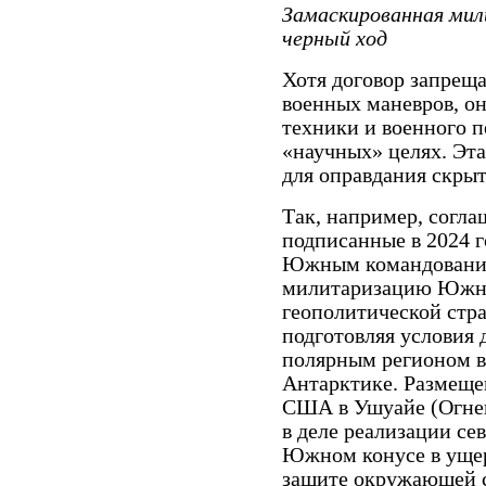
Замаскированная мил
черный ход
Хотя договор запреща
военных маневров, о
техники и военного 
«научных» целях. Эт
для оправдания скрыт
Так, например, согла
подписанные в 2024 
Южным командовани
милитаризацию Южно
геополитической стра
подготовляя условия 
полярным регионом в
Антарктике. Размеще
США в Ушуайе (Огнен
в деле реализации се
Южном конусе в ущер
защите окружающей с