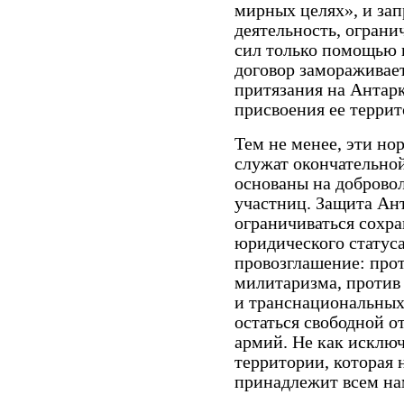
мирных целях», и за
деятельность, огран
сил только помощью 
договор замораживае
притязания на Антар
присвоения ее террит
Тем не менее, эти н
служат окончательной
основаны на добровол
участниц. Защита Ан
ограничиваться сохр
юридического статус
провозглашение: прот
милитаризма, против 
и транснациональных
остаться свободной от
армий. Не как исключ
территории, которая
принадлежит всем на