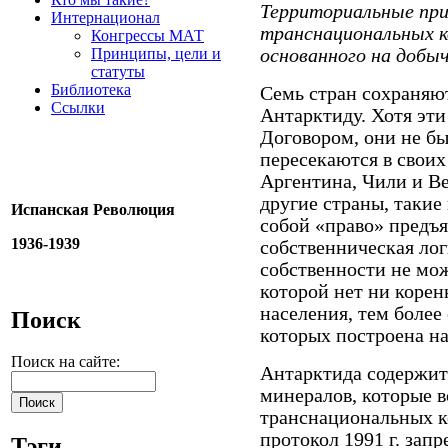
Территориальные пр
Интернационал
транснациональных к
Конгрессы МАТ
Принципы, цели и
основанного на добыч
статуты
Библиотека
Семь стран сохраняю
Ссылки
Антарктиду. Хотя эт
Договором, они не б
пересекаются в своих
Аргентина, Чили и Ве
другие страны, такие
Испанская Революция
собой «право» предъя
1936-1939
собственническая лог
собственности не мож
которой нет ни корен
населения, тем более
Поиск
которых построена на
Поиск на сайте:
Антарктида содержит 
минералов, которые в
транснациональных к
протокол 1991 г. за
Тэги