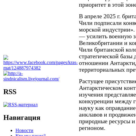
приоритет в этой зоне
В апреле 2025 г. бр
Чили подписали конв
морской индустрии».
— усилить военную з
Великобритании и к
Чили британской кол
стратегической базы 
отношении Антарктид
территориальных прет
Растущее присутстви
Антарктическом конт
RSS
изучения представля
конкуренции между г
науку как оправдание
анклавов и продвижен
Навигация
природные ресурсы и
регионом.
Новости
Кто мы такие?