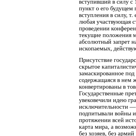
вступивший в силу с 
пункт о его будущем 
вступления в силу, т. 
любая участвующая с
проведении конферен
текущие положения м
абсолютный запрет н
ископаемых, действу
Присутствие государс
скрытое капиталисти
замаскированное под 
содержащаяся в нем ж
конвертированы в тов
Государственные пре
увековечили идею гр
исключительности — 
подпитывали войны 
протяжении всей исто
карта мира, а возмож
без хозяев, без армий 