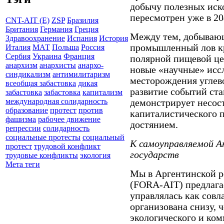
добычу полезных иск
пересмотрен уже в 20
CNT-AIT (E)
ZSP
Бразилия
Британия
Германия
Греция
Между тем, добывающ
Здравоохранение
Испания
История
промышленный лов кр
Италия
МАТ
Польша
Россия
Сербия
Украина
Франция
полярной пищевой цеп
анархизм
анархисты
анархо-
новые «научные» исс
синдикализм
антимилитаризм
месторождения углев
всеобщая забастовка
дикая
развитие событий ста
забастовка
забастовка
капитализм
международная солидарность
демонстрирует несост
образование
протест
против
капиталистического 
фашизма
рабочее движение
достянием.
репрессии
солидарность
социальные протесты
социальный
К самоуправляемой А
протест
трудовой конфликт
государств
трудовые конфликты
экология
Мета теги
Мы в Аргентинской р
(FORA-AIT) предлага
управлялась как совл
организована снизу, 
экологического и ком