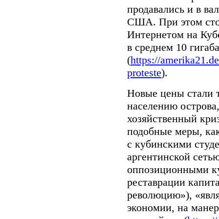
продавались и в ва
США. При этом сто
Интернетом на Кубе
в среднем 10 гигаб
(
https://amerika21.de
proteste
).
Новые цены стали 
населению острова
хозяйственный кри
подобные меры, как
с кубинскими студ
аргентинской сетью
оппозиционными к
реставрации капита
революцию»), «явл
экономии, на мане