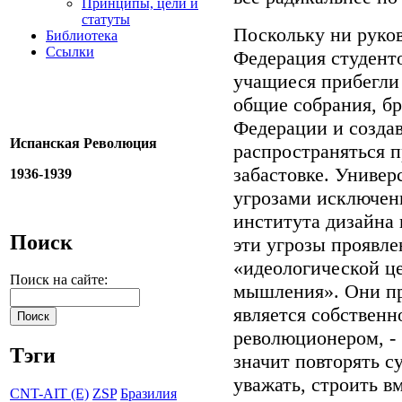
Принципы, цели и
статуты
Поскольку ни руков
Библиотека
Ссылки
Федерация студент
учащиеся прибегли
общие собрания, бр
Федерации и созда
Испанская Революция
распространяться 
забастовке. Универ
1936-1939
угрозами исключен
института дизайна 
Поиск
эти угрозы проявл
«идеологической ц
Поиск на сайте:
мышления». Они пр
является собствен
революционером, - б
Тэги
значит повторять с
уважать, строить в
CNT-AIT (E)
ZSP
Бразилия