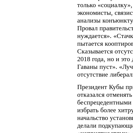
только «социалку»,
экономисты, связи
анализы конъюнкту
Провал правительств
нуждается». «Стач
пытается кооптиров
Сказывается отсут
2018 года, но и эт
Гаваны пуст». «Лу
отсутствие либерал
Президент Кубы при
отказался отменят
беспрецедентными 
избрать более хитр
начальство устано
делали подкупающи