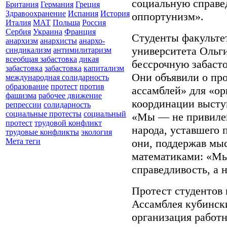
социальную справед
Британия
Германия
Греция
Здравоохранение
Испания
История
оппортунизм».
Италия
МАТ
Польша
Россия
Сербия
Украина
Франция
Студенты факульте
анархизм
анархисты
анархо-
университета Ольги
синдикализм
антимилитаризм
всеобщая забастовка
дикая
бессрочную забаст
забастовка
забастовка
капитализм
Они объявили о пр
международная солидарность
образование
протест
против
ассамблей» для «о
фашизма
рабочее движение
координации высту
репрессии
солидарность
социальные протесты
социальный
«Мы — не привиле
протест
трудовой конфликт
народа, уставшего 
трудовые конфликты
экология
они, поддержав мы
Мета теги
математиками: «Мы
справедливость, а н
Протест студентов
Ассамблея кубинск
организация работ