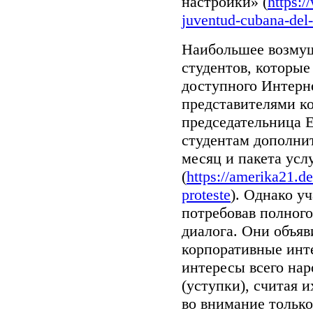
настройки» (
https:
juventud-cubana-del-1
Наибольшее возмущ
студентов, которые
доступного Интерне
представителями ко
председательница E
студентам дополнит
месяц и пакета усл
(
https://amerika21.de
proteste
). Однако у
потребовав полного
диалога. Они объяв
корпоративные инт
интересы всего на
(уступки), считая
во внимание только