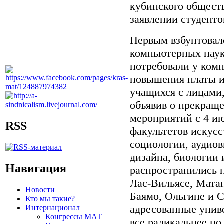
кубинского обществ
заявлении студенто
Первым взбунтовал
компьютерных наук
потребовали у ком
повышения платы и
учащихся с лицами,
объявив о прекращ
мероприятий с 4 и
RSS
факультетов искусс
социологии, аудио
дизайна, биологии 
Навигация
распространились 
Лас-Вильясе, Матан
Новости
Баямо, Ольгине и С
Кто мы такие?
адресованные униве
Интернационал
Конгрессы МАТ
все радикальнее по 