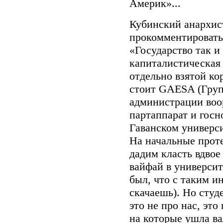
Америк»...
Кубинский анархис
прокомментировать
«Государство так и
капиталистическая 
отдельно взятой кор
стоит GAESA (Груп
администрации воо
партаппарат и госн
Гаванском универси
На начальные проте
дадим класть вдвое
вайфай в университ
был, что с таким и
скачаешь). Но студ
это не про нас, это
на которые ушла ва