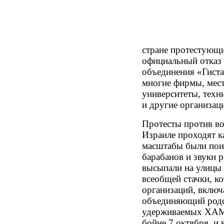
стране протестующи
официальный отказ
объединения «Гиста
многие фирмы, мес
университеты, техн
и другие организаци
Протесты против во
Израиле проходят ка
масштабы были пои
барабанов и звуки 
высыпали на улицы
всеобщей стачки, к
организаций, включ
объединяющий родс
удерживаемых ХАМА
бойне 7 октября, и