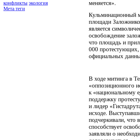
меняется».
конфликты
экология
Мета теги
Кульминационный м
площади Заложников
является символиче
освобождение залож
что площадь и прил
000 протестующих, 
официальных данны
В ходе митинга в Т
«оппозиционного и
к «национальному е
поддержку протесту
и лидер «Гистадрут
исходе. Выступавш
подчеркивали, что 
способствует осво
заявляли о необход