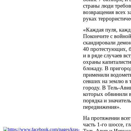
страны люди требов
возвращения всех з
руках террористиче
«Каждая пуля, кажд
Покончите с войной
скандировали демон
40 протестующих, 
и в ряде случаев вс
охраны капиталисти
блокаду. В пригоро
применили водометы
севших на землю в 
городу. В Тель-Ави
которых обвинили 
порядка и значител
передвижения».
На протяжении все
часть 1-го шоссе, 
Тель-Авив и Иеруса