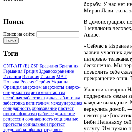
борьбу. У нас нет и
Миран Лави, жена з
Поиск
В демонстрациях по
1 миллиона человек,
Авиве.
Поиск на сайте:
«Сейчас в Израиле 
заявил участник де
Тэги
интервью телекана
бесконечно. Мы тер
CNT-AIT (E)
ZSP
Бразилия
Британия
позволить себе ска
Германия
Греция
Здравоохранение
Испания
История
Италия
МАТ
прекращение огня. 
Польша
Россия
Сербия
Украина
Франция
анархизм
анархисты
анархо-
Участница марша На
синдикализм
антимилитаризм
поддержать семьи з
всеобщая забастовка
дикая забастовка
каждые выходные. 
забастовка
капитализм
международная
вернулись домой, —
солидарность
образование
протест
против фашизма
рабочее движение
некоторые [политик
репрессии
солидарность
социальные
Биби Нетаньяху се
протесты
социальный протест
услугу. Им нужно п
трудовой конфликт
трудовые