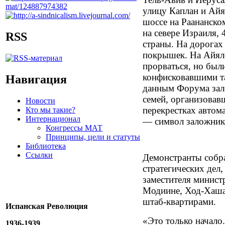
улицу Каплан и Айя
шоссе на Раананском
на севере Израиля, 4
RSS
страны. На дорогах
покрышек. На Айял
прорваться, но бы
конфисковавшими т
Навигация
данным Форума зал
семей, организовав
Новости
перекрестках автом
Кто мы такие?
Интернационал
— символ заложник
Конгрессы МАТ
Принципы, цели и статуты
Библиотека
Ссылки
Демонстранты собр
стратегических дел
заместителя минист
Модиине, Ход-Хаша
штаб-квартирами.
Испанская Революция
«Это только начало
1936-1939