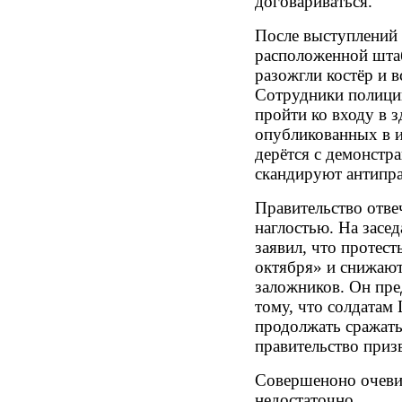
договариваться.
После выступлений 
расположенной штаб
разожгли костёр и в
Сотрудники полици
пройти ко входу в з
опубликованных в и
дерётся с демонстр
скандируют антипра
Правительство отве
наглостью. На засе
заявил, что протес
октября» и снижаю
заложников. Он пре
тому, что солдатам
продолжать сражать
правительство приз
Совершеноно очеви
недостаточно...