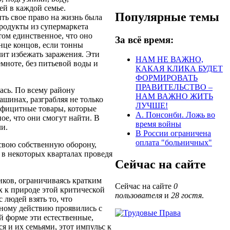
й в каждой семье.
Популярные темы
ть свое право на жизнь была
продукты из супермаркета
ом единственное, что оно
За всё время:
онце концов, если тонны
лит избежать заражения.
Эти
НАМ НЕ ВАЖНО,
мноте, без питьевой воды и
КАКАЯ КЛИКА БУДЕТ
ФОРМИРОВАТЬ
ПРАВИТЕЛЬСТВО –
ась.
По всему району
НАМ ВАЖНО ЖИТЬ
шинах, разграбляя не только
ЛУЧШЕ!
ефицитные товары, которые
А. Понсонби. Ложь во
ое, что они смогут найти.
В
время войны
ли.
В России ограничена
оплата "больничных"
свою собственную оборону,
 в некоторых кварталах проведя
Сейчас на сайте
иков, ограничиваясь кратким
Сейчас на сайте
0
х к природе этой критической
пользователя
и
28 гостя
.
людей взять то, что
вному действию проявились с
й форме эти естественные,
я и их семьями, этот импульс к