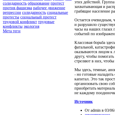
этих действий.
Группа
солидарность
образование
протест
захватывающая и расп
против фашизма
рабочее движение
грабящие население р
репрессии
солидарность
социальные
протесты
социальный протест
Остается очевидным, ч
трудовой конфликт
трудовые
и разрушило существу
конфликты
экология
часы на наших глазах 
Мета теги
событий по изображени
Классовая борьба здес
фатальной, катастрофи
оказываются лицом к 
другу, чтобы помогать 
стреляют в них, чтобы
Мы здесь, темные, ано
- но готовые наладить 
капитал. Это так прос
организовать свою со
приобретать материаль
не каждому поодиночк
Источник
От admin в 03/06/
землетрясение