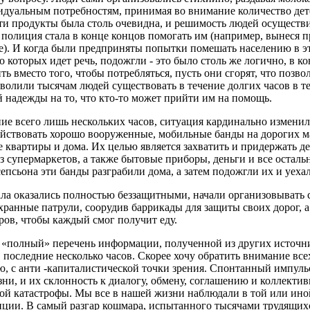
идуальным потребностям, принимая во внимание количество дете
ти продукты была столь очевидна, и решимость людей осуществи
е полиция стала в конце концов помогать им (например, вынеся 
е). И когда были предприняты попытки помешать населению в эт
 о которых идет речь, подожгли - это было столь же логично, в к
ь вместо того, чтобы потребляться, пусть они сгорят, что позво
волили тысячам людей существовать в течение долгих часов в те
 надежды на то, что кто-то может прийти им на помощь.
ение всего лишь нескольких часов, ситуация кардинально изменил
ействовать хорошо вооруженные, мобильные банды на дорогих ма
е квартиры и дома.
Их целью является захватить и придержать д
з супермаркетов, а также бытовые приборы, деньги и все остальн
епсьона эти банды разграбили дома, а затем подожгли их и уеха
ала оказались полностью беззащитными, начали организовывать 
охранные патрули, соорудив баррикады для защиты своих дорог, а
ров, чтобы каждый смог получит еду.
ь «полный» перечень информации, полученной из других источн
последние несколько часов. Скорее хочу обратить внимание все
ю, с анти -капиталистической точки зрения.
Спонтанный импульс 
ни, и их склонность к диалогу, обмену, соглашению и коллекти
ой катастрофы.
Мы все в нашей жизни наблюдали в той или ино
нции.
В самый разгар кошмара, испытанного тысячами трудящихс