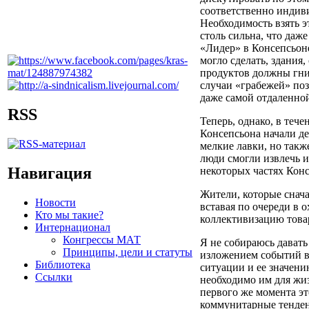
соответственно индив
Необходимость взять э
столь сильна, что даж
«Лидер» в Консепсьон
могло сделать, здания,
продуктов должны гнит
случаи «грабежей» поз
даже самой отдаленной
RSS
Теперь, однако, в теч
Консепсьона начали д
мелкие лавки, но такж
люди смогли извлечь и
Навигация
некоторых частях Конс
Жители, которые снач
Новости
вставая по очереди в 
Кто мы такие?
коллективизацию това
Интернационал
Конгрессы МАТ
Я не собираюсь дават
Принципы, цели и статуты
изложением событий в 
Библиотека
ситуации и ее значени
Ссылки
необходимо им для жиз
первого же момента эт
коммунитарные тенде