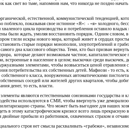
 как свет во тьме, напомнив нам, что никогда не поздно начать 
рганической, естественной, коммунистической тенденцией, кото
во поблекло, показывая свое истинное «Я»: - «я» холодного, бес
 хваленого цикла производства и потребления оставило владык
ны были ждать, умоляя восстановить порядок.
Одним словом, в
ором тлели искры нового мира, который живет в сердцах прост
сстановить старые порядки монополии, злоупотреблений и грабе
 самого дна классового общества.
Теми, кто был призван вернуть 
ррора, которые делают возможным частное, капиталистическое п
, встроенные в население в целом; выскочки среди выскочек, де
уржуазными элементами, чтобы возвыситься ценой отравления с
ания потребительства их собственных детей.
Мафиози - то есть, 
о собственного класса, вооруженных автоматическими пистолета
собственных соседей или жителей других кварталов, чтобы доби
ния денег, то есть, власти.
 элементы являются естественными союзниками государства и кла
лодейства используются в СМИ, чтобы ввергнуть уже деморализо
милитаризацию страны. Что может быть выгоднее для наших хоз
идеть в этому катастрофическом кризисе всего лишь прекрасную 
ая двойные прибыли из работников, охваченных страхом и отчая
иального строя нет смысла расхваливать «грабежи», независим