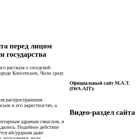
та перед лицом
и государства
го рассказа о соседской
ороде Консепсьон, Чили сразу
Официальный сайт М.А.Т.
(IWA-AIT):
для распространения
сьон и его окрестностях, а
Видео-раздел сайта
ментарным здравым смыслом, и
ждались.
Подобное действие
ется абсурдным даже
, подгузники, воду,