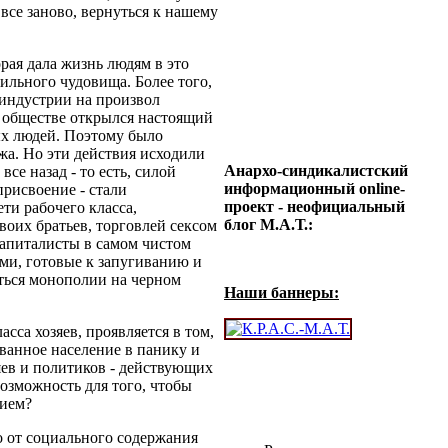
все заново, вернуться к нашему
рая дала жизнь людям в это
сильного чудовища.
Более того,
 индустрии на произвол
 обществе открылся настоящий
ых людей.
Поэтому было
жа.
Но эти действия исходили
Анархо-синдикалистский
все назад - то есть, силой
информационный online-
рисвоение - стали
проект - неофициальный
ти рабочего класса,
блог М.А.Т.:
воих братьев, торговлей сексом
капиталисты в самом чистом
ми, готовые к запугиванию и
ться монополии на черном
Наши баннеры:
сса хозяев, проявляется в том,
ванное население в панику и
яев и политиков - действующих
возможность для того, чтобы
нием?
о от социального содержания