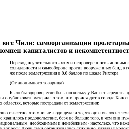
 юге Чили: самоорганизации пролетариа
люмпен-капиталистов и некомпетентност
Перевод поучительного - хотя и непроверенного - анонимно
солидарности и самообороне против вооруженных банд в г
же после землетрясения в 8,8 баллов по шкале Рихтера.
(От анонимного товарища)
Было бы здорово, если бы - поскольку у Вас есть средства 
и опубликовать материал о том, что происходит в городе Консеп
х областях, которые пострадали от землетрясения:
ошо известно, что многие люди делали то, что диктовалось эле
де хранилось продовольствие, беря не больше того, в чем они ну
 рациональным, необходимым и неизбежным - настолько, что каж
у вопросу.
Люди сами организовались стихийно, раздавая молоко