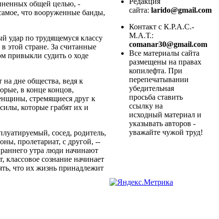
Редакция
иненных общей целью, -
сайта:
larido@gmail.com
самое, что вооруженные банды,
Контакт с К.Р.А.С.-
М.А.Т.:
ый удар по трудящемуся классу
comanar30@gmail.com
в этой стране. За считанные
Все материалы сайта
ком привыкли судить о ходе
размещены на правах
копилефта. При
перепечатывании
 на дне общества, ведя к
убедительная
орые, в конце концов,
просьба ставить
енщины, стремящиеся друг к
ссылку на
 силы, которые грабят их и
исходный материал и
указывать авторов -
уважайте чужой труд!
плуатируемый, сосед, родитель,
оны, пролетариат, с другой, --
я раннего утра люди начинают
, классовое сознание начинает
нять, что их жизнь принадлежит