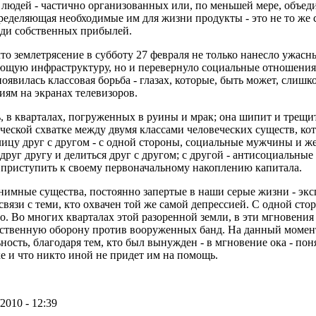
 людей - частично организованных или, по меньшей мере, объед
ределяющая необходимые им для жизни продукты - это не то же 
ади собственных прибылей.
то землетрясение в субботу 27 февраля не только нанесло ужасн
ющую инфраструктуру, но и перевернуло социальные отношения 
появилась классовая борьба - глазах, которые, быть может, слиш
ям на экранах телевизоров.
ь, в кварталах, погруженных в руины и мрак; она шипит и трещит
ческой схватке между двумя классами человеческих существ, кот
лицу друг с другом - с одной стороны, социальные мужчины и ж
друг другу и делиться друг с другом; с другой - антисоциальные
 приступить к своему первоначальному накоплению капитала.
нимные существа, постоянно запертые в наши серые жизни - экс
связи с теми, кто охвачен той же самой депрессией. С одной стор
то. Во многих кварталах этой разоренной земли, в эти мгновени
бственную оборону против вооруженных банд.
На данный момент
ность, благодаря тем, кто был вынужден - в мгновение ока - по
е и что никто иной не придет им на помощь.
2010 - 12:39