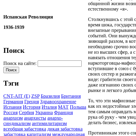
общинной жизни возник
естественному «я».
Испанская Революция
Столкнувшись с этой о
время шока, государст
1936-1939
внезапные прерывания
событий. Они вынужде
зияющий разлом, в кот
необходимо срочно во
Поиск
не из высших сфер, а с
навязать отношения те
наркоторговцы-мафиози
Поиск на сайте:
вступившие в союз с б
своих сестер и раэжиг
виде: грабители своег
Тэги
даже изгнанию своих 
рынке и легкого добыва
CNT-AIT (E)
ZSP
Бразилия
Британия
То, что эти мафиозные
Германия
Греция
Здравоохранение
как их недостойные з
Испания
История
Италия
МАТ
Польша
тем самым оправдать 
Россия
Сербия
Украина
Франция
рука об руку - чем ув
анархизм
анархисты
анархо-
делать бизнес, извлек
синдикализм
антимилитаризм
всеобщая забастовка
дикая забастовка
Противникам этого соц
забастовка
капитализм
международная