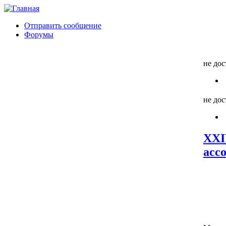
Отправить сообщение
Форумы
не до
не до
XXI
асс