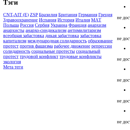
Тэги
CNT-AIT (E)
ZSP
Бразилия
Британия
Германия
Греция
не до
Здравоохранение
Испания
История
Италия
МАТ
Польша
Россия
Сербия
Украина
Франция
анархизм
анархисты
анархо-синдикализм
антимилитаризм
всеобщая забастовка
дикая забастовка
забастовка
не до
капитализм
международная солидарность
образование
протест
против фашизма
рабочее движение
репрессии
солидарность
социальные протесты
социальный
протест
трудовой конфликт
трудовые конфликты
не до
экология
Мета теги
не до
не до
не до