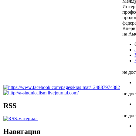
Между
Интер
профсо
продо
федер
Вперв
на Ам
не до
не до
RSS
не до
Навигация