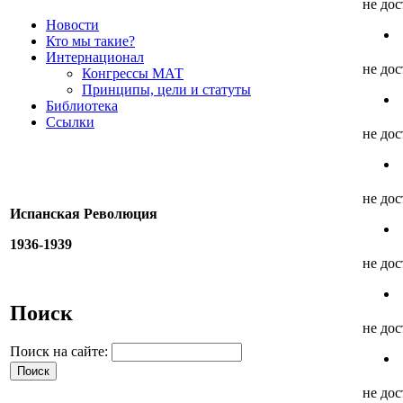
не до
Новости
Кто мы такие?
Интернационал
не до
Конгрессы МАТ
Принципы, цели и статуты
Библиотека
Ссылки
не до
не до
Испанская Революция
1936-1939
не до
Поиск
не до
Поиск на сайте:
не до