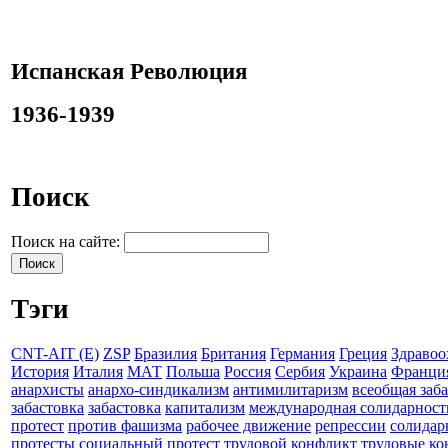
Испанская Революция
1936-1939
Поиск
Поиск на сайте:
Тэги
CNT-AIT (E)
ZSP
Бразилия
Британия
Германия
Греция
Здравоо
История
Италия
МАТ
Польша
Россия
Сербия
Украина
Франци
анархисты
анархо-синдикализм
антимилитаризм
всеобщая заб
забастовка
забастовка
капитализм
международная солидарност
протест
против фашизма
рабочее движение
репрессии
солидар
протесты
социальный протест
трудовой конфликт
трудовые к